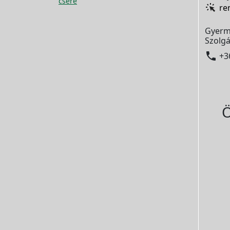
csere
re
Gyerm
Szolgá

+3
Ö