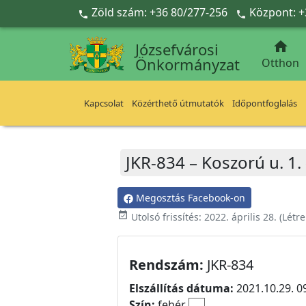
Ugrás a fő tartalomra
Zöld szám: +36 80/277-256
Központ: +



Józsefvárosi
Önkormányzat
Otthon
Kapcsolat
Közérthető útmutatók
Időpontfoglalás
JKR-834 – Koszorú u. 1.
Megosztás Facebook-on
event_available
Utolsó frissítés:
2022. április 28.
(Létr
Rendszám:
JKR-834
Elszállítás dátuma:
2021.10.29. 0
Szín:
fehér