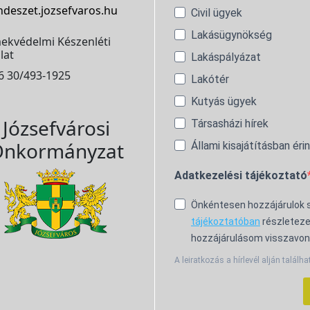
ndeszet.jozsefvaros.hu
Civil ügyek
Lakásügynökség
ekvédelmi Készenléti
lat
Lakáspályázat
6 30/493-1925
Lakótér
Kutyás ügyek
Józsefvárosi
Társasházi hírek
nkormányzat
Állami kisajátításban éri
Adatkezelési tájékoztató
Önkéntesen hozzájárulok
tájékoztatóban
részleteze
hozzájárulásom visszavon
A leiratkozás a hírlevél alján találha