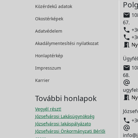
Polg
Közérdekű adatok

108
Okostérképek
67.

+36
Adatvédelem

+36
Akadálymentesítési
nyilatkozat

Ny
Honlaptérkép
Ügyfél

108
Impresszum
68.
Karrier

ugyfel
További honlapok

Ny
Vegyél részt!
József
Józsefvárosi Lakásügynökség

+3
Józsefvárosi lakáspályázato

Józsefvárosi Önkormányzati Bérlői
info@j