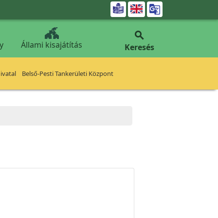


y
Állami kisajátítás
Keresés
vatal
Belső-Pesti Tankerületi Központ