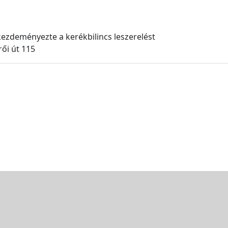
ezdeményezte a kerékbilincs leszerelést
ői út 115