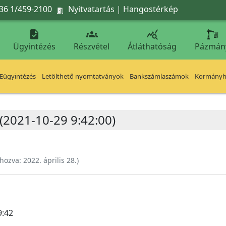
36 1/459-2100
Nyitvatartás
|
Hangostérkép




Ügyintézés
Részvétel
Átláthatóság
Pázmán
Eügyintézés
Letölthető nyomtatványok
Bankszámlaszámok
Kormányhi
 (2021-10-29 9:42:00)
ehozva:
2022. április 28.
)
9:42