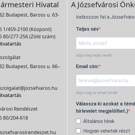
ármesteri Hivatal
A Józsefvárosi Önk
2 Budapest, Baross u. 63-
Iratkozzon fel a Józsefváro
 1/459-2100 (Központ)
Teljes név
 80/277-256 (Zöld szám)
itvatartás
Adja meg teljes nevét!
szolgálat
2 Budapest, Baross u. 66–
Email cím:
szolgalat@jozsefvaros.hu
Adja meg az email címét!
itvatartás
Válassza ki azokat a témá
városi Rendészet
hírlevelet megjelölhet.)
6 80/204-618
Általános hírek
Hogyan vehetek részt
ozsefvarosirendeszet.hu