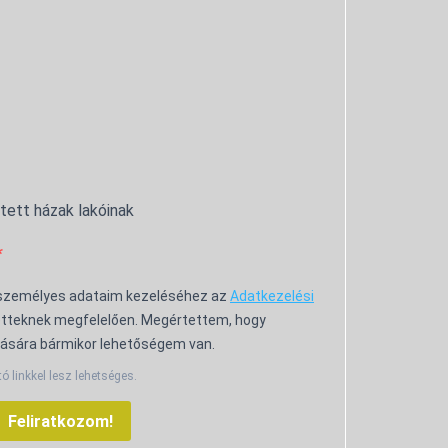
ntett házak lakóinak
 személyes adataim kezeléséhez az
Adatkezelési
tteknek megfelelően. Megértettem, hogy
ására bármikor lehetőségem van.
tó linkkel lesz lehetséges.
Feliratkozom!