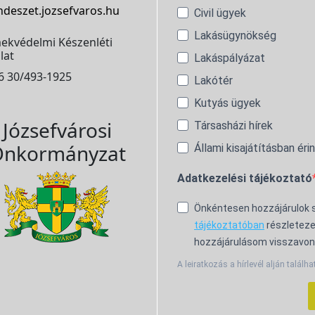
ndeszet.jozsefvaros.hu
Civil ügyek
Lakásügynökség
ekvédelmi Készenléti
lat
Lakáspályázat
6 30/493-1925
Lakótér
Kutyás ügyek
Józsefvárosi
Társasházi hírek
nkormányzat
Állami kisajátításban éri
Adatkezelési tájékoztató
Önkéntesen hozzájárulok
tájékoztatóban
részleteze
hozzájárulásom visszavon
A leiratkozás a hírlevél alján találha