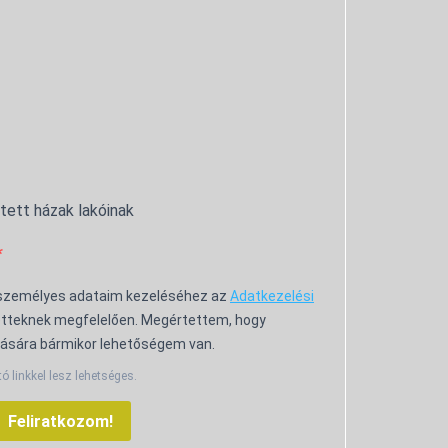
ntett házak lakóinak
 személyes adataim kezeléséhez az
Adatkezelési
tteknek megfelelően. Megértettem, hogy
ására bármikor lehetőségem van.
tó linkkel lesz lehetséges.
Feliratkozom!