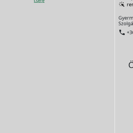
csere
re
Gyerm
Szolgá

+3
Ö