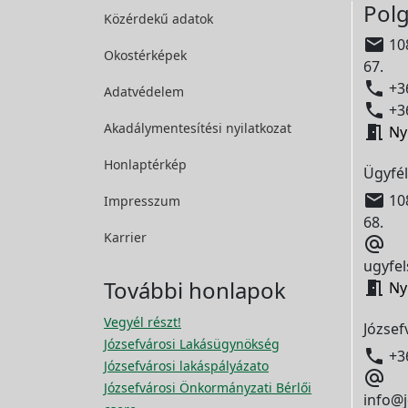
Polg
Közérdekű adatok

108
Okostérképek
67.

+36
Adatvédelem

+36
Akadálymentesítési
nyilatkozat

Ny
Honlaptérkép
Ügyfél

108
Impresszum
68.
Karrier

ugyfel
További honlapok

Ny
Vegyél részt!
József
Józsefvárosi Lakásügynökség

+3
Józsefvárosi lakáspályázato

Józsefvárosi Önkormányzati Bérlői
info@j