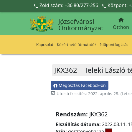
Ugrás a fő tartalomra
Zöld szám: +36 80/277-256
Központ: +



Józsefvárosi
Önkormányzat
Otthon
Kapcsolat
Közérthető útmutatók
Időpontfoglalás
JKX362 – Teleki László 
Megosztás Facebook-on
event_available
Utolsó frissítés:
2022. április 28.
(Létr
Rendszám:
JKX362
Elszállítás dátuma:
2022.03.11. 1
Szín:
gesztenyebarna