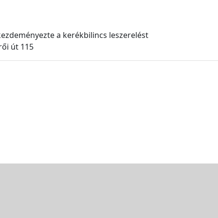
ezdeményezte a kerékbilincs leszerelést
ői út 115