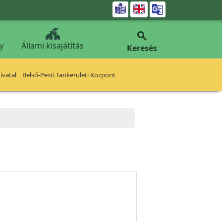


y
Állami kisajátítás
Keresés
vatal
Belső-Pesti Tankerületi Központ