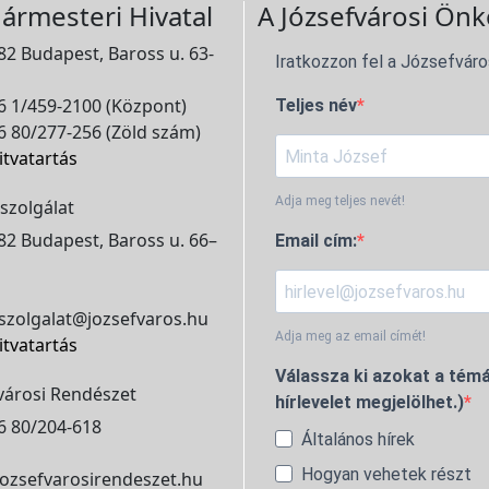
ármesteri Hivatal
A Józsefvárosi Önk
2 Budapest, Baross u. 63-
Iratkozzon fel a Józsefváro
 1/459-2100 (Központ)
Teljes név
 80/277-256 (Zöld szám)
itvatartás
Adja meg teljes nevét!
szolgálat
2 Budapest, Baross u. 66–
Email cím:
szolgalat@jozsefvaros.hu
Adja meg az email címét!
itvatartás
Válassza ki azokat a témá
városi Rendészet
hírlevelet megjelölhet.)
6 80/204-618
Általános hírek
Hogyan vehetek részt
ozsefvarosirendeszet.hu