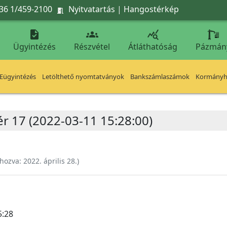
36 1/459-2100
Nyitvatartás
|
Hangostérkép




Ügyintézés
Részvétel
Átláthatóság
Pázmán
Eügyintézés
Letölthető nyomtatványok
Bankszámlaszámok
Kormányhi
tér 17 (2022-03-11 15:28:00)
ehozva:
2022. április 28.
)
5:28