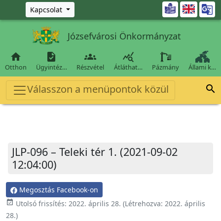
Ugrás a fő tartalomra

Kapcsolat
Józsefvárosi Önkormányzat




Otthon
Ügyintéz…
Részvétel
Átláthat…
Pázmány
Állami k…
Válasszon a menüpontok közül

JLP-096 – Teleki tér 1. (2021-09-02
12:04:00)
Megosztás Facebook-on
event_available
Utolsó frissítés:
2022. április 28.
(Létrehozva:
2022. április
28.
)