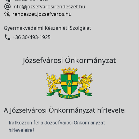

info@jozsefvarosirendeszet.hu
rendeszet.jozsefvaros.hu
Gyermekvédelmi Készenléti Szolgálat

+36 30/493-1925
Józsefvárosi Önkormányzat
A Józsefvárosi Önkormányzat hírlevelei
Iratkozzon fel a Józsefvárosi Önkormányzat
hírleveleire!