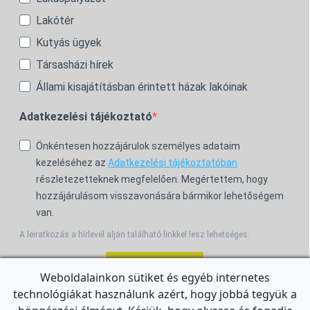
Lakótér
Kutyás ügyek
Társasházi hírek
Állami kisajátításban érintett házak lakóinak
Adatkezelési tájékoztató
Önkéntesen hozzájárulok személyes adataim
kezeléséhez az
Adatkezelési tájékoztatóban
részletezetteknek megfelelően. Megértettem, hogy
hozzájárulásom visszavonására bármikor lehetőségem
van.
A leiratkozás a hírlevél alján található linkkel lesz lehetséges.
Feliratkozom!
Weboldalainkon sütiket és egyéb internetes
technológiákat használunk azért, hogy jobbá tegyük a
For the English Newsletter, click
HERE.