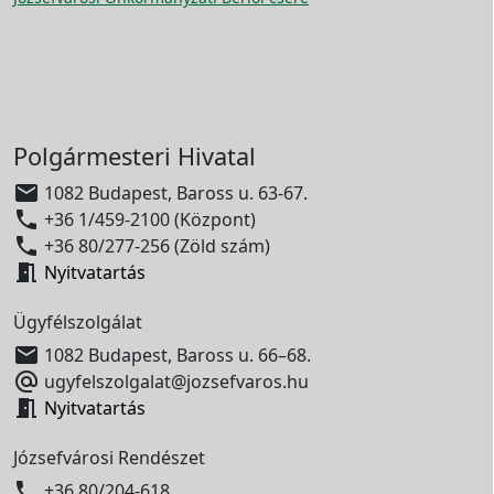
Polgármesteri Hivatal

1082 Budapest, Baross u. 63-67.

+36 1/459-2100 (Központ)

+36 80/277-256 (Zöld szám)

Nyitvatartás
Ügyfélszolgálat

1082 Budapest, Baross u. 66–68.

ugyfelszolgalat@jozsefvaros.hu

Nyitvatartás
Józsefvárosi Rendészet

+36 80/204-618