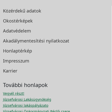
Közérdekű adatok
Okostérképek
Adatvédelem
Akadálymentesítési
nyilatkozat
Honlaptérkép
Impresszum
Karrier
További honlapok
Vegyél részt!
Józsefvárosi Lakásügynökség
Józsefvárosi lakáspályázato
Józsefvárosi Önkormányzati Bérlői csere