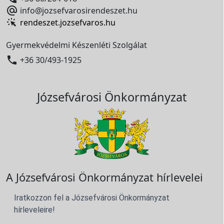

info@jozsefvarosirendeszet.hu
rendeszet.jozsefvaros.hu
Gyermekvédelmi Készenléti Szolgálat

+36 30/493-1925
Józsefvárosi Önkormányzat
A Józsefvárosi Önkormányzat hírlevelei
Iratkozzon fel a Józsefvárosi Önkormányzat
hírleveleire!