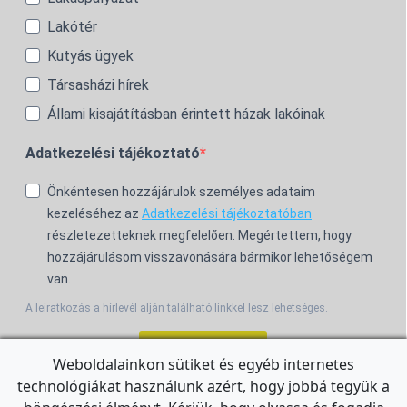
Lakótér
Kutyás ügyek
Társasházi hírek
Állami kisajátításban érintett házak lakóinak
Adatkezelési tájékoztató
Önkéntesen hozzájárulok személyes adataim
kezeléséhez az
Adatkezelési tájékoztatóban
részletezetteknek megfelelően. Megértettem, hogy
hozzájárulásom visszavonására bármikor lehetőségem
van.
A leiratkozás a hírlevél alján található linkkel lesz lehetséges.
Feliratkozom!
Weboldalainkon sütiket és egyéb internetes
technológiákat használunk azért, hogy jobbá tegyük a
For the English Newsletter, click
HERE.