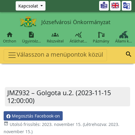
Ugrás a fő tartalomra

Kapcsolat
Józsefvárosi Önkormányzat




Otthon
Ügyintéz…
Részvétel
Átláthat…
Pázmány
Állami k…
Válasszon a menüpontok közül

JMZ932 – Golgota u.2. (2023-11-15
12:00:00)
Megosztás Facebook-on
event_available
Utolsó frissítés:
2023. november 15.
(Létrehozva:
2023.
november 15.
)