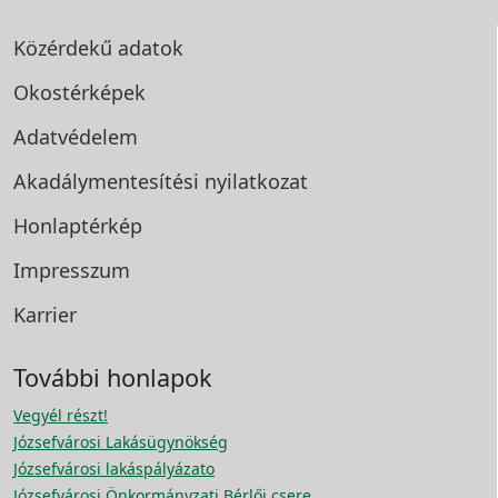
Közérdekű adatok
Okostérképek
Adatvédelem
Akadálymentesítési
nyilatkozat
Honlaptérkép
Impresszum
Karrier
További honlapok
Vegyél részt!
Józsefvárosi Lakásügynökség
Józsefvárosi lakáspályázato
Józsefvárosi Önkormányzati Bérlői csere