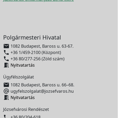
Polgármesteri Hivatal

1082 Budapest, Baross u. 63-67.

+36 1/459-2100 (Központ)

+36 80/277-256 (Zöld szám)

Nyitvatartás
Ügyfélszolgálat

1082 Budapest, Baross u. 66–68.

ugyfelszolgalat@jozsefvaros.hu

Nyitvatartás
Józsefvárosi Rendészet

+36 80/204-618