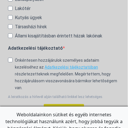
Lakótér
Kutyás ügyek
Társasházi hírek
Állami kisajátításban érintett házak lakóinak
Adatkezelési tájékoztató
Önkéntesen hozzájárulok személyes adataim
kezeléséhez az
Adatkezelési tájékoztatóban
részletezetteknek megfelelően. Megértettem, hogy
hozzájárulásom visszavonására bármikor lehetőségem
van.
A leiratkozás a hírlevél alján található linkkel lesz lehetséges.
Feliratkozom!
Weboldalainkon sütiket és egyéb internetes
technológiákat használunk azért, hogy jobbá tegyük a
For the English Newsletter, click
HERE.