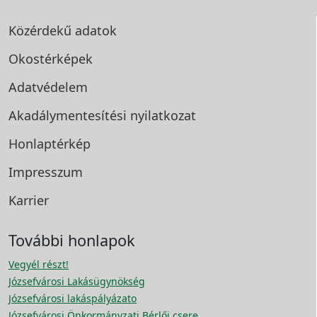
Közérdekű adatok
Okostérképek
Adatvédelem
Akadálymentesítési
nyilatkozat
Honlaptérkép
Impresszum
Karrier
További honlapok
Vegyél részt!
Józsefvárosi Lakásügynökség
Józsefvárosi lakáspályázato
Józsefvárosi Önkormányzati Bérlői csere