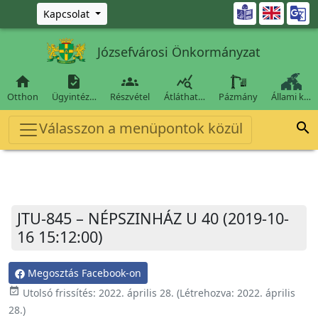
Ugrás a fő tartalomra

Kapcsolat
Józsefvárosi Önkormányzat




Otthon
Ügyintéz…
Részvétel
Átláthat…
Pázmány
Állami k…
Válasszon a menüpontok közül

JTU-845 – NÉPSZINHÁZ U 40 (2019-10-
16 15:12:00)
Megosztás Facebook-on
event_available
Utolsó frissítés:
2022. április 28.
(Létrehozva:
2022. április
28.
)