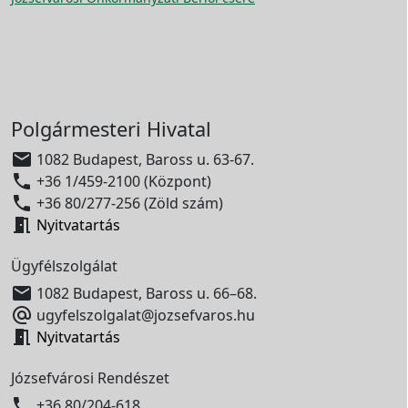
Polgármesteri Hivatal

1082 Budapest, Baross u. 63-67.

+36 1/459-2100 (Központ)

+36 80/277-256 (Zöld szám)

Nyitvatartás
Ügyfélszolgálat

1082 Budapest, Baross u. 66–68.

ugyfelszolgalat@jozsefvaros.hu

Nyitvatartás
Józsefvárosi Rendészet

+36 80/204-618