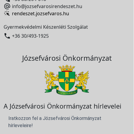

info@jozsefvarosirendeszet.hu
rendeszet.jozsefvaros.hu
Gyermekvédelmi Készenléti Szolgálat

+36 30/493-1925
Józsefvárosi Önkormányzat
A Józsefvárosi Önkormányzat hírlevelei
Iratkozzon fel a Józsefvárosi Önkormányzat
hírleveleire!