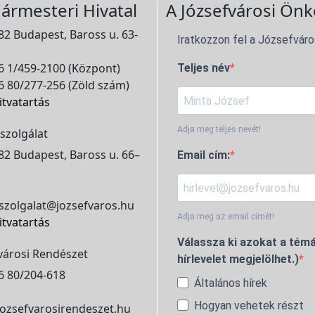
ármesteri Hivatal
A Józsefvárosi Önk
2 Budapest, Baross u. 63-
Iratkozzon fel a Józsefváro
 1/459-2100 (Központ)
Teljes név
 80/277-256 (Zöld szám)
itvatartás
Adja meg teljes nevét!
szolgálat
2 Budapest, Baross u. 66–
Email cím:
szolgalat@jozsefvaros.hu
Adja meg az email címét!
itvatartás
Válassza ki azokat a témá
városi Rendészet
hírlevelet megjelölhet.)
6 80/204-618
Általános hírek
Hogyan vehetek részt
ozsefvarosirendeszet.hu