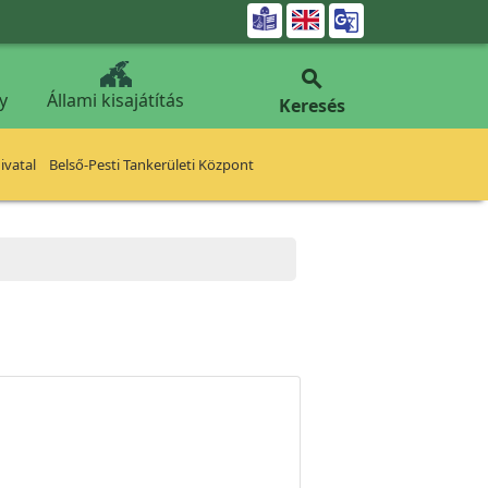


y
Állami kisajátítás
Keresés
vatal
Belső-Pesti Tankerületi Központ