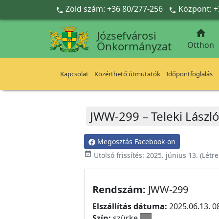
Ugrás a fő tartalomra
Zöld szám: +36 80/277-256
Központ: +



Józsefvárosi
Önkormányzat
Otthon
Kapcsolat
Közérthető útmutatók
Időpontfoglalás
JWW-299 – Teleki László
Megosztás Facebook-on
event_available
Utolsó frissítés:
2025. június 13.
(Létr
Rendszám:
JWW-299
Elszállítás dátuma:
2025.06.13. 0
Szín:
szürke