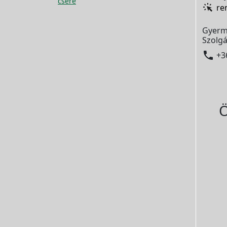
csere
re
Gyerm
Szolgá

+3
Ö