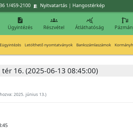
36 1/459-2100
Nyitvatartás
|
Hangostérkép




Ügyintézés
Részvétel
Átláthatóság
Pázmán
Eügyintézés
Letölthető nyomtatványok
Bankszámlaszámok
Kormányhi
 tér 16. (2025-06-13 08:45:00)
ehozva:
2025. június 13.
)
8:45