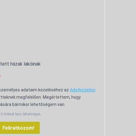
ntett házak lakóinak
 személyes adataim kezeléséhez az
Adatkezelési
tteknek megfelelően. Megértettem, hogy
ására bármikor lehetőségem van.
tó linkkel lesz lehetséges.
Feliratkozom!