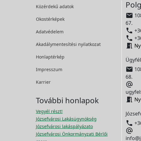
Polg
Közérdekű adatok

108
Okostérképek
67.

+36
Adatvédelem

+36
Akadálymentesítési
nyilatkozat

Ny
Honlaptérkép
Ügyfél

108
Impresszum
68.
Karrier

ugyfel
További honlapok

Ny
Vegyél részt!
József
Józsefvárosi Lakásügynökség

+3
Józsefvárosi lakáspályázato

Józsefvárosi Önkormányzati Bérlői
info@j