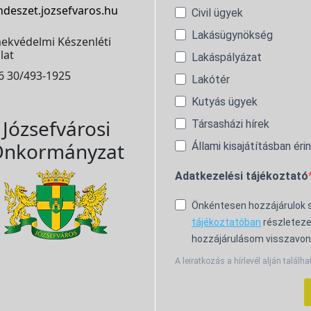
ndeszet.jozsefvaros.hu
Civil ügyek
Lakásügynökség
ekvédelmi Készenléti
lat
Lakáspályázat
6 30/493-1925
Lakótér
Kutyás ügyek
Józsefvárosi
Társasházi hírek
nkormányzat
Állami kisajátításban éri
Adatkezelési tájékoztató
Önkéntesen hozzájárulok
tájékoztatóban
részleteze
hozzájárulásom visszavon
A leiratkozás a hírlevél alján találha