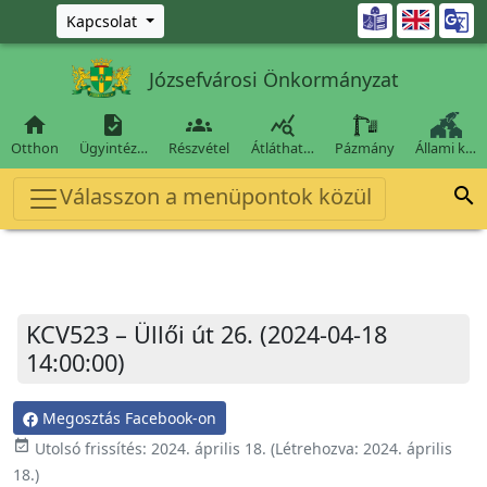
Ugrás a fő tartalomra

Kapcsolat
Józsefvárosi Önkormányzat




Otthon
Ügyintéz…
Részvétel
Átláthat…
Pázmány
Állami k…
Válasszon a menüpontok közül

KCV523 – Üllői út 26. (2024-04-18
14:00:00)
Megosztás Facebook-on
event_available
Utolsó frissítés:
2024. április 18.
(Létrehozva:
2024. április
18.
)