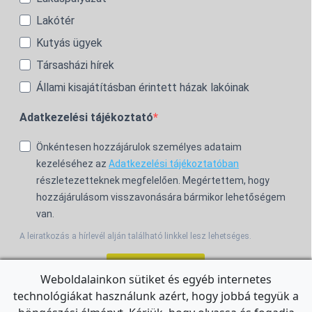
Lakótér
Kutyás ügyek
Társasházi hírek
Állami kisajátításban érintett házak lakóinak
Adatkezelési tájékoztató
Önkéntesen hozzájárulok személyes adataim
kezeléséhez az
Adatkezelési tájékoztatóban
részletezetteknek megfelelően. Megértettem, hogy
hozzájárulásom visszavonására bármikor lehetőségem
van.
A leiratkozás a hírlevél alján található linkkel lesz lehetséges.
Feliratkozom!
Weboldalainkon sütiket és egyéb internetes
technológiákat használunk azért, hogy jobbá tegyük a
For the English Newsletter, click
HERE.