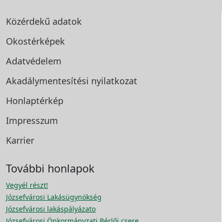
Közérdekű adatok
Okostérképek
Adatvédelem
Akadálymentesítési
nyilatkozat
Honlaptérkép
Impresszum
Karrier
További honlapok
Vegyél részt!
Józsefvárosi Lakásügynökség
Józsefvárosi lakáspályázato
Józsefvárosi Önkormányzati Bérlői csere