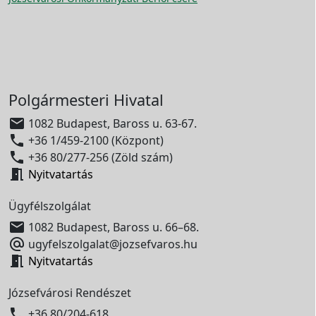
Polgármesteri Hivatal

1082 Budapest, Baross u. 63-67.

+36 1/459-2100 (Központ)

+36 80/277-256 (Zöld szám)

Nyitvatartás
Ügyfélszolgálat

1082 Budapest, Baross u. 66–68.

ugyfelszolgalat@jozsefvaros.hu

Nyitvatartás
Józsefvárosi Rendészet

+36 80/204-618