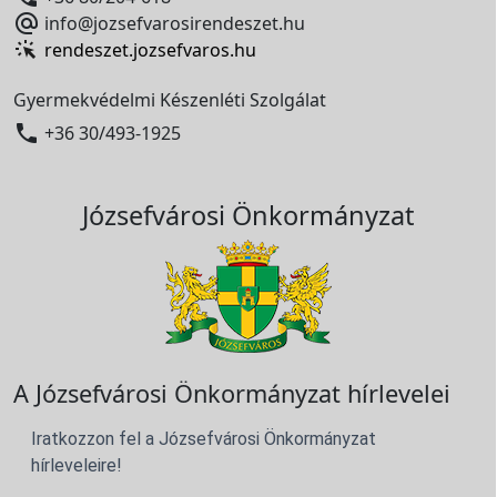

info@jozsefvarosirendeszet.hu
rendeszet.jozsefvaros.hu
Gyermekvédelmi Készenléti Szolgálat

+36 30/493-1925
Józsefvárosi Önkormányzat
A Józsefvárosi Önkormányzat hírlevelei
Iratkozzon fel a Józsefvárosi Önkormányzat
hírleveleire!