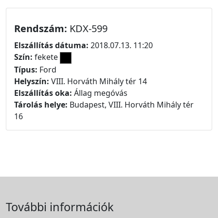
Rendszám:
KDX-599
Elszállítás dátuma:
2018.07.13. 11:20
Szín:
fekete
Típus:
Ford
Helyszín:
VIII. Horváth Mihály tér 14
Elszállítás oka:
Állag megóvás
Tárolás helye:
Budapest, VIII. Horváth Mihály tér
16
További információk