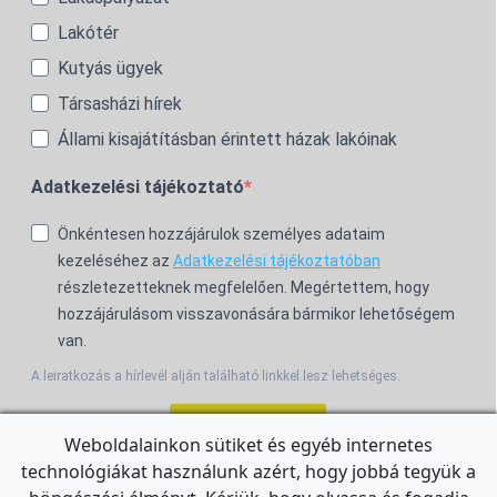
Lakótér
Kutyás ügyek
Társasházi hírek
Állami kisajátításban érintett házak lakóinak
Adatkezelési tájékoztató
Önkéntesen hozzájárulok személyes adataim
kezeléséhez az
Adatkezelési tájékoztatóban
részletezetteknek megfelelően. Megértettem, hogy
hozzájárulásom visszavonására bármikor lehetőségem
van.
A leiratkozás a hírlevél alján található linkkel lesz lehetséges.
Feliratkozom!
Weboldalainkon sütiket és egyéb internetes
technológiákat használunk azért, hogy jobbá tegyük a
For the English Newsletter, click
HERE.