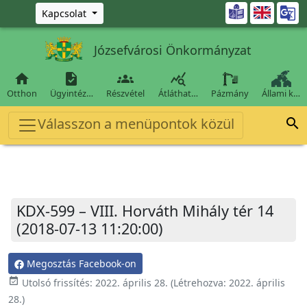
Ugrás a fő tartalomra

Kapcsolat
Józsefvárosi Önkormányzat




Otthon
Ügyintéz…
Részvétel
Átláthat…
Pázmány
Állami k…
Válasszon a menüpontok közül

KDX-599 – VIII. Horváth Mihály tér 14
(2018-07-13 11:20:00)
Megosztás Facebook-on
event_available
Utolsó frissítés:
2022. április 28.
(Létrehozva:
2022. április
28.
)