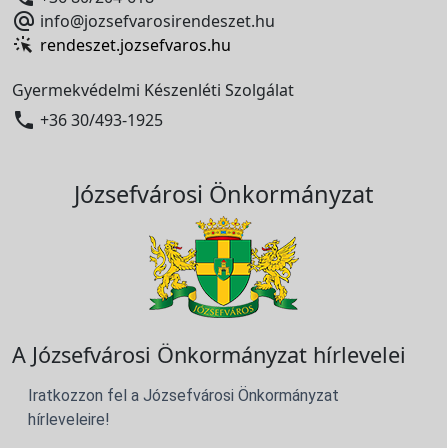

info@jozsefvarosirendeszet.hu
rendeszet.jozsefvaros.hu
Gyermekvédelmi Készenléti Szolgálat

+36 30/493-1925
Józsefvárosi Önkormányzat
A Józsefvárosi Önkormányzat hírlevelei
Iratkozzon fel a Józsefvárosi Önkormányzat
hírleveleire!