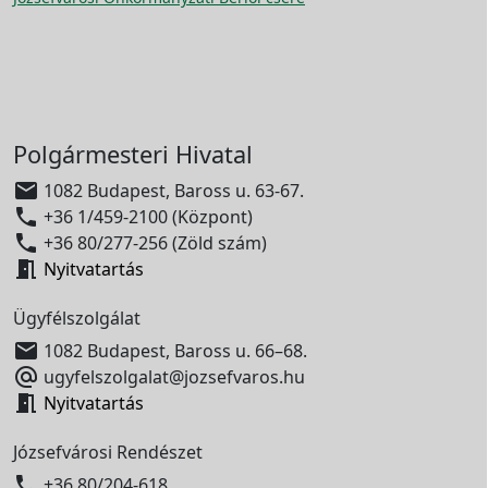
Polgármesteri Hivatal

1082 Budapest, Baross u. 63-67.

+36 1/459-2100 (Központ)

+36 80/277-256 (Zöld szám)

Nyitvatartás
Ügyfélszolgálat

1082 Budapest, Baross u. 66–68.

ugyfelszolgalat@jozsefvaros.hu

Nyitvatartás
Józsefvárosi Rendészet

+36 80/204-618