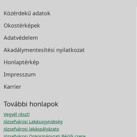
Közérdekű adatok
Okostérképek
Adatvédelem
Akadálymentesítési
nyilatkozat
Honlaptérkép
Impresszum
Karrier
További honlapok
Vegyél részt!
Józsefvárosi Lakásügynökség
Józsefvárosi lakáspályázato
Józsefvárosi Önkormányzati Bérlői csere