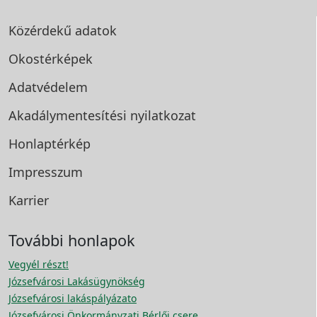
Közérdekű adatok
Okostérképek
Adatvédelem
Akadálymentesítési
nyilatkozat
Honlaptérkép
Impresszum
Karrier
További honlapok
Vegyél részt!
Józsefvárosi Lakásügynökség
Józsefvárosi lakáspályázato
Józsefvárosi Önkormányzati Bérlői csere