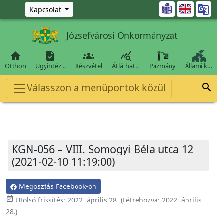
Ugrás a fő tartalomra

Kapcsolat
Józsefvárosi Önkormányzat




Otthon
Ügyintéz…
Részvétel
Átláthat…
Pázmány
Állami k…
Válasszon a menüpontok közül

KGN-056 – VIII. Somogyi Béla utca 12
(2021-02-10 11:19:00)
Megosztás Facebook-on
event_available
Utolsó frissítés:
2022. április 28.
(Létrehozva:
2022. április
28.
)