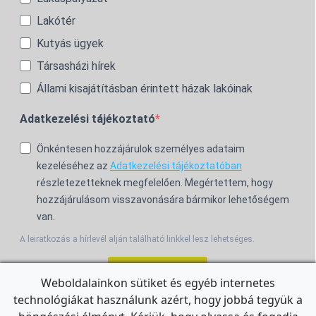
Lakótér
Kutyás ügyek
Társasházi hírek
Állami kisajátításban érintett házak lakóinak
Adatkezelési tájékoztató
Önkéntesen hozzájárulok személyes adataim
kezeléséhez az
Adatkezelési tájékoztatóban
részletezetteknek megfelelően. Megértettem, hogy
hozzájárulásom visszavonására bármikor lehetőségem
van.
A leiratkozás a hírlevél alján található linkkel lesz lehetséges.
Feliratkozom!
Weboldalainkon sütiket és egyéb internetes
technológiákat használunk azért, hogy jobbá tegyük a
For the English Newsletter, click
HERE.