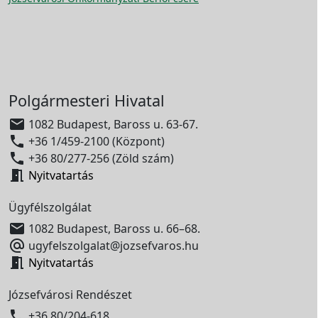
Polgármesteri Hivatal

1082 Budapest, Baross u. 63-67.

+36 1/459-2100 (Központ)

+36 80/277-256 (Zöld szám)

Nyitvatartás
Ügyfélszolgálat

1082 Budapest, Baross u. 66–68.

ugyfelszolgalat@jozsefvaros.hu

Nyitvatartás
Józsefvárosi Rendészet

+36 80/204-618