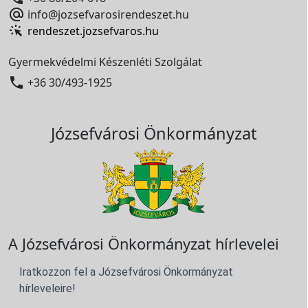

info@jozsefvarosirendeszet.hu
rendeszet.jozsefvaros.hu
Gyermekvédelmi Készenléti Szolgálat

+36 30/493-1925
Józsefvárosi Önkormányzat
A Józsefvárosi Önkormányzat hírlevelei
Iratkozzon fel a Józsefvárosi Önkormányzat
hírleveleire!