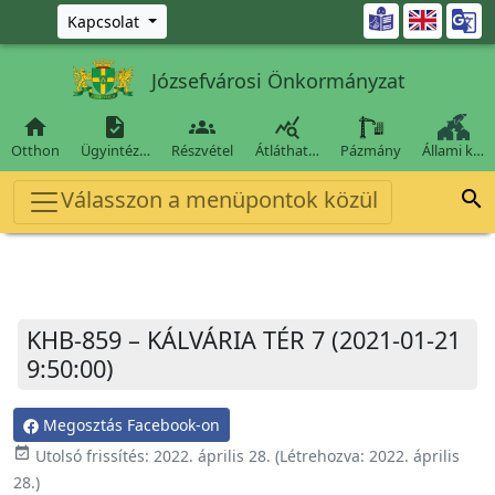
Ugrás a fő tartalomra

Kapcsolat
Józsefvárosi Önkormányzat




Otthon
Ügyintéz…
Részvétel
Átláthat…
Pázmány
Állami k…
Válasszon a menüpontok közül

KHB-859 – KÁLVÁRIA TÉR 7 (2021-01-21
9:50:00)
Megosztás Facebook-on
event_available
Utolsó frissítés:
2022. április 28.
(Létrehozva:
2022. április
28.
)