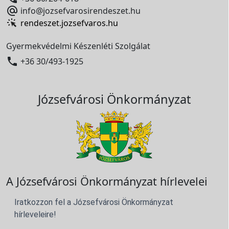

info@jozsefvarosirendeszet.hu
rendeszet.jozsefvaros.hu
Gyermekvédelmi Készenléti Szolgálat

+36 30/493-1925
Józsefvárosi Önkormányzat
A Józsefvárosi Önkormányzat hírlevelei
Iratkozzon fel a Józsefvárosi Önkormányzat
hírleveleire!