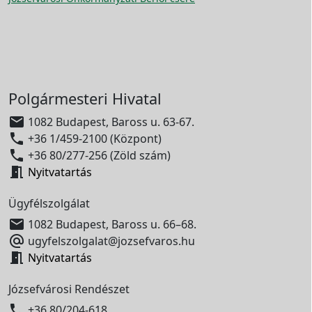
Polgármesteri Hivatal

1082 Budapest, Baross u. 63-67.

+36 1/459-2100 (Központ)

+36 80/277-256 (Zöld szám)

Nyitvatartás
Ügyfélszolgálat

1082 Budapest, Baross u. 66–68.

ugyfelszolgalat@jozsefvaros.hu

Nyitvatartás
Józsefvárosi Rendészet

+36 80/204-618