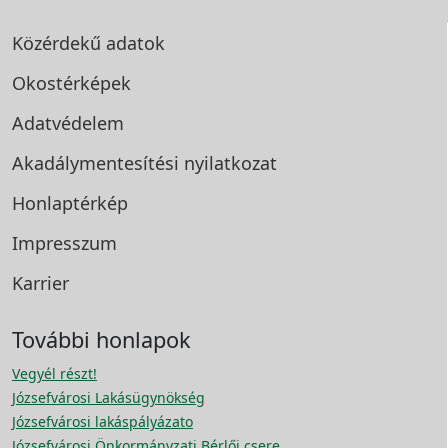
Közérdekű adatok
Okostérképek
Adatvédelem
Akadálymentesítési
nyilatkozat
Honlaptérkép
Impresszum
Karrier
További honlapok
Vegyél részt!
Józsefvárosi Lakásügynökség
Józsefvárosi lakáspályázato
Józsefvárosi Önkormányzati Bérlői csere