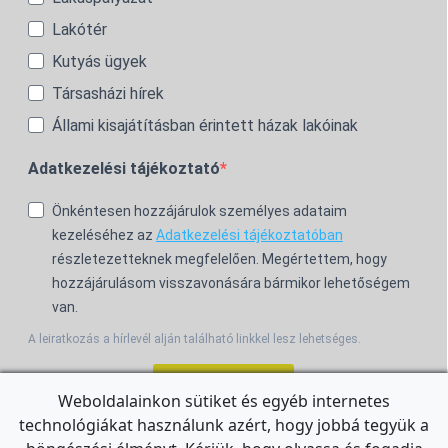
Lakótér
Kutyás ügyek
Társasházi hírek
Állami kisajátításban érintett házak lakóinak
Adatkezelési tájékoztató
Önkéntesen hozzájárulok személyes adataim
kezeléséhez az
Adatkezelési tájékoztatóban
részletezetteknek megfelelően. Megértettem, hogy
hozzájárulásom visszavonására bármikor lehetőségem
van.
A leiratkozás a hírlevél alján található linkkel lesz lehetséges.
Feliratkozom!
Weboldalainkon sütiket és egyéb internetes
technológiákat használunk azért, hogy jobbá tegyük a
For the English Newsletter, click
HERE.