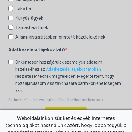
Lakótér
Kutyás ügyek
Társasházi hírek
Állami kisajátításban érintett házak lakóinak
Adatkezelési tájékoztató
Önkéntesen hozzájárulok személyes adataim
kezeléséhez az
Adatkezelési tájékoztatóban
részletezetteknek megfelelően. Megértettem, hogy
hozzájárulásom visszavonására bármikor lehetőségem
van.
A leiratkozás a hírlevél alján található linkkel lesz lehetséges.
Feliratkozom!
Weboldalainkon sütiket és egyéb internetes
technológiákat használunk azért, hogy jobbá tegyük a
For the English Newsletter, click
HERE.