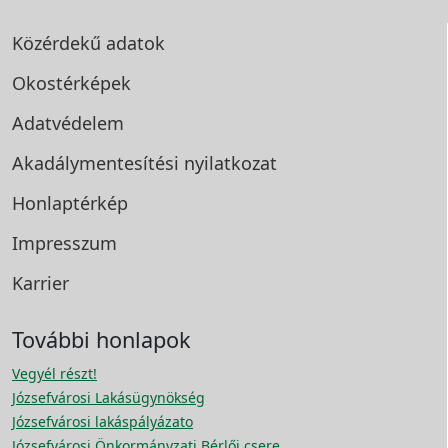
Közérdekű adatok
Okostérképek
Adatvédelem
Akadálymentesítési
nyilatkozat
Honlaptérkép
Impresszum
Karrier
További honlapok
Vegyél részt!
Józsefvárosi Lakásügynökség
Józsefvárosi lakáspályázato
Józsefvárosi Önkormányzati Bérlői csere