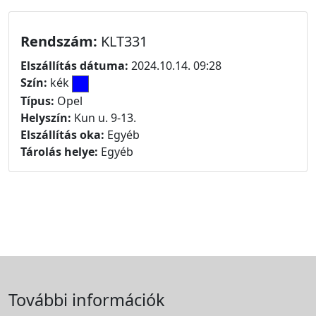
Rendszám:
KLT331
Elszállítás dátuma:
2024.10.14. 09:28
Szín:
kék
Típus:
Opel
Helyszín:
Kun u. 9-13.
Elszállítás oka:
Egyéb
Tárolás helye:
Egyéb
További információk