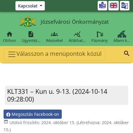
Ugrás a fő tartalomra

Kapcsolat
Józsefvárosi Önkormányzat




Otthon
Ügyintéz…
Részvétel
Átláthat…
Pázmány
Állami k…
Válasszon a menüpontok közül

KLT331 – Kun u. 9-13. (2024-10-14
09:28:00)
Megosztás Facebook-on
event_available
Utolsó frissítés:
2024. október 15.
(Létrehozva:
2024. október
15.
)