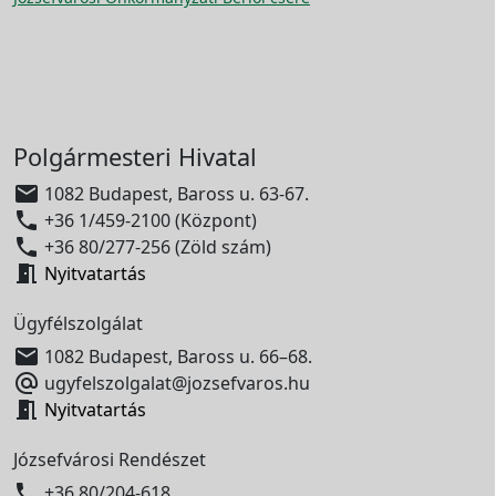
Polgármesteri Hivatal

1082 Budapest, Baross u. 63-67.

+36 1/459-2100 (Központ)

+36 80/277-256 (Zöld szám)

Nyitvatartás
Ügyfélszolgálat

1082 Budapest, Baross u. 66–68.

ugyfelszolgalat@jozsefvaros.hu

Nyitvatartás
Józsefvárosi Rendészet

+36 80/204-618