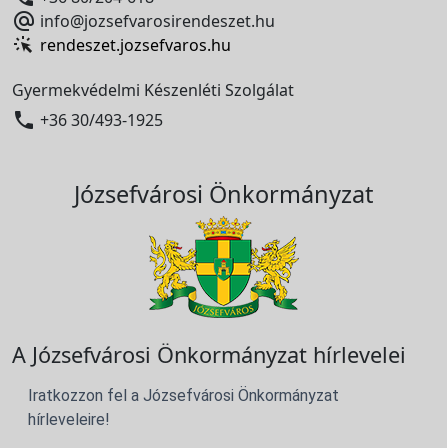

info@jozsefvarosirendeszet.hu
rendeszet.jozsefvaros.hu
Gyermekvédelmi Készenléti Szolgálat

+36 30/493-1925
Józsefvárosi Önkormányzat
A Józsefvárosi Önkormányzat hírlevelei
Iratkozzon fel a Józsefvárosi Önkormányzat
hírleveleire!