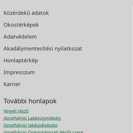
Közérdekű adatok
Okostérképek
Adatvédelem
Akadálymentesítési
nyilatkozat
Honlaptérkép
Impresszum
Karrier
További honlapok
Vegyél részt!
Józsefvárosi Lakásügynökség
Józsefvárosi lakáspályázato
Józsefvárosi Önkormányzati Bérlői csere