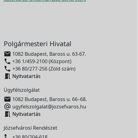
Polgármesteri Hivatal

1082 Budapest, Baross u. 63-67.

+36 1/459-2100 (Központ)

+36 80/277-256 (Zöld szám)

Nyitvatartás
Ügyfélszolgálat

1082 Budapest, Baross u. 66–68.

ugyfelszolgalat@jozsefvaros.hu

Nyitvatartás
Józsefvárosi Rendészet

+36 80/204-618