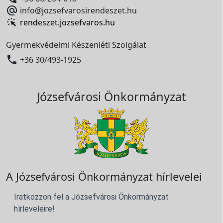

info@jozsefvarosirendeszet.hu
rendeszet.jozsefvaros.hu
Gyermekvédelmi Készenléti Szolgálat

+36 30/493-1925
Józsefvárosi Önkormányzat
A Józsefvárosi Önkormányzat hírlevelei
Iratkozzon fel a Józsefvárosi Önkormányzat
hírleveleire!