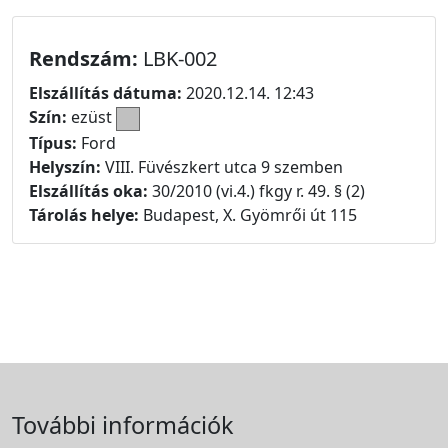
Rendszám:
LBK-002
Elszállítás dátuma:
2020.12.14. 12:43
Szín:
ezüst
Típus:
Ford
Helyszín:
VIII. Füvészkert utca 9 szemben
Elszállítás oka:
30/2010 (vi.4.) fkgy r. 49. § (2)
Tárolás helye:
Budapest, X. Gyömrői út 115
További információk