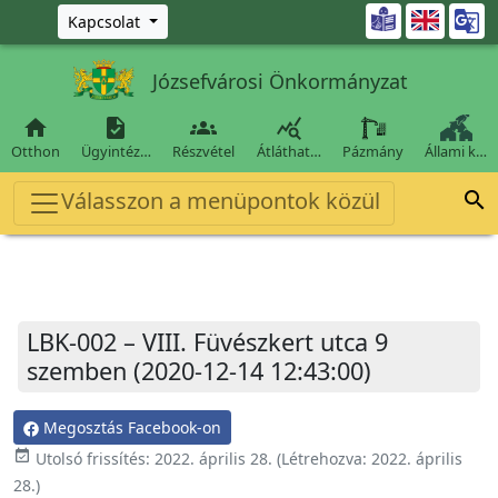
Ugrás a fő tartalomra

Kapcsolat
Józsefvárosi Önkormányzat




Otthon
Ügyintéz…
Részvétel
Átláthat…
Pázmány
Állami k…
Válasszon a menüpontok közül

LBK-002 – VIII. Füvészkert utca 9
szemben (2020-12-14 12:43:00)
Megosztás Facebook-on
event_available
Utolsó frissítés:
2022. április 28.
(Létrehozva:
2022. április
28.
)