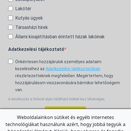
Lakótér
Kutyás ügyek
Társasházi hírek
Állami kisajátításban érintett házak lakóinak
Adatkezelési tájékoztató
Önkéntesen hozzájárulok személyes adataim
kezeléséhez az
Adatkezelési tájékoztatóban
részletezetteknek megfelelően. Megértettem, hogy
hozzájárulásom visszavonására bármikor lehetőségem
van.
A leiratkozás a hírlevél alján található linkkel lesz lehetséges.
Feliratkozom!
Weboldalainkon sütiket és egyéb internetes
technológiákat használunk azért, hogy jobbá tegyük a
For the English Newsletter, click
HERE.