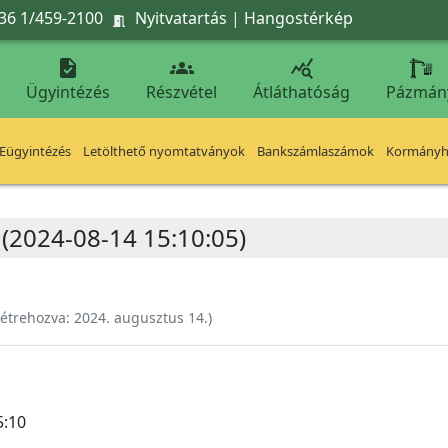
36 1/459-2100
Nyitvatartás
|
Hangostérkép




Ügyintézés
Részvétel
Átláthatóság
Pázmán
Eügyintézés
Letölthető nyomtatványok
Bankszámlaszámok
Kormányhi
 (2024-08-14 15:10:05)
étrehozva:
2024. augusztus 14.
)
5:10