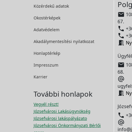
Polg
Közérdekű adatok

108
Okostérképek
67.

+36
Adatvédelem

+36
Akadálymentesítési
nyilatkozat

Ny
Honlaptérkép
Ügyfél

108
Impresszum
68.
Karrier

ugyfel
További honlapok

Ny
Vegyél részt!
József
Józsefvárosi Lakásügynökség

+3
Józsefvárosi lakáspályázato

Józsefvárosi Önkormányzati Bérlői
info@j