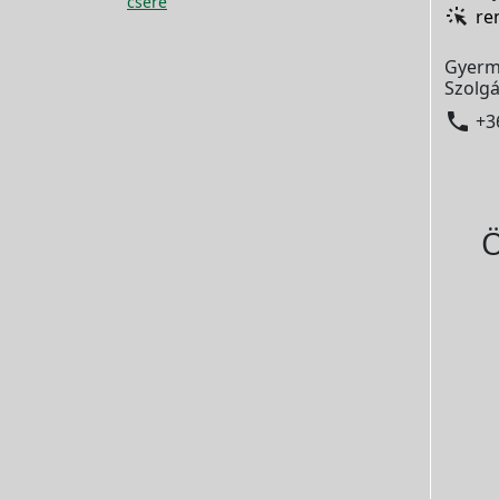
csere
re
Gyerm
Szolgá

+3
Ö