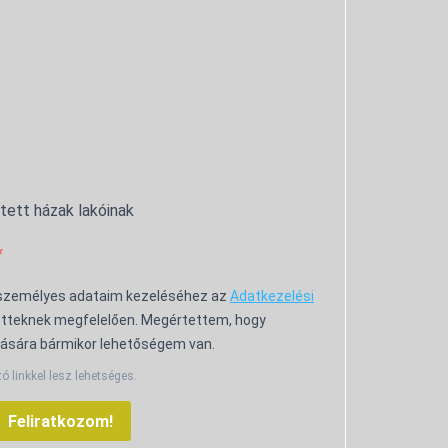
ntett házak lakóinak
 személyes adataim kezeléséhez az
Adatkezelési
tteknek megfelelően. Megértettem, hogy
ására bármikor lehetőségem van.
tó linkkel lesz lehetséges.
Feliratkozom!