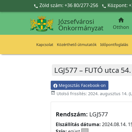
Ugrás a fő tartalomra
Zöld szám: +36 80/277-256
Központ: +



Józsefvárosi
Önkormányzat
Otthon
Kapcsolat
Közérthető útmutatók
Időpontfoglalás
LGJ577 – FUTÓ utca 54.
Megosztás Facebook-on
event_available
Utolsó frissítés:
2024. augusztus 14.
(L
Rendszám:
LGJ577
Elszállítás dátuma:
2024.08.14. 1
Szín:
ezüst