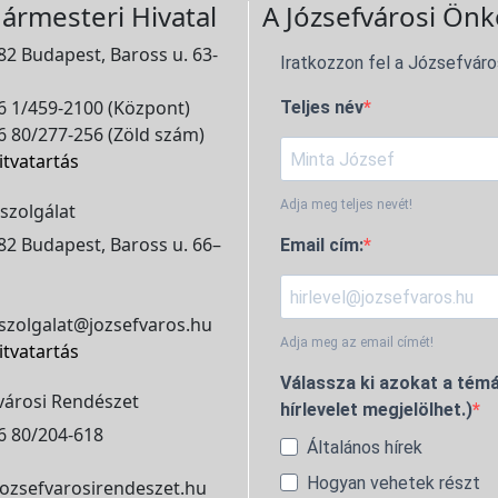
ármesteri Hivatal
A Józsefvárosi Önk
2 Budapest, Baross u. 63-
Iratkozzon fel a Józsefváro
 1/459-2100 (Központ)
Teljes név
 80/277-256 (Zöld szám)
itvatartás
Adja meg teljes nevét!
szolgálat
2 Budapest, Baross u. 66–
Email cím:
szolgalat@jozsefvaros.hu
Adja meg az email címét!
itvatartás
Válassza ki azokat a témá
városi Rendészet
hírlevelet megjelölhet.)
6 80/204-618
Általános hírek
Hogyan vehetek részt
ozsefvarosirendeszet.hu