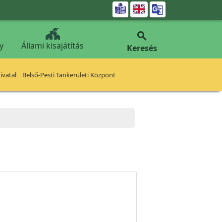


y
Állami kisajátítás
Keresés
vatal
Belső-Pesti Tankerületi Központ