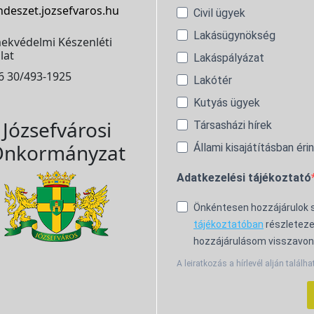
ndeszet.jozsefvaros.hu
Civil ügyek
Lakásügynökség
ekvédelmi Készenléti
lat
Lakáspályázat
6 30/493-1925
Lakótér
Kutyás ügyek
Józsefvárosi
Társasházi hírek
nkormányzat
Állami kisajátításban éri
Adatkezelési tájékoztató
Önkéntesen hozzájárulok
tájékoztatóban
részleteze
hozzájárulásom visszavon
A leiratkozás a hírlevél alján találha