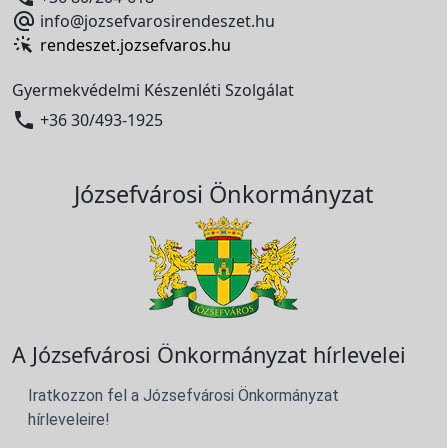

info@jozsefvarosirendeszet.hu
rendeszet.jozsefvaros.hu
Gyermekvédelmi Készenléti Szolgálat

+36 30/493-1925
Józsefvárosi Önkormányzat
A Józsefvárosi Önkormányzat hírlevelei
Iratkozzon fel a Józsefvárosi Önkormányzat
hírleveleire!