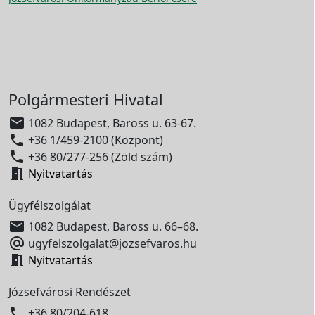
Polgármesteri Hivatal

1082 Budapest, Baross u. 63-67.

+36 1/459-2100 (Központ)

+36 80/277-256 (Zöld szám)

Nyitvatartás
Ügyfélszolgálat

1082 Budapest, Baross u. 66–68.

ugyfelszolgalat@jozsefvaros.hu

Nyitvatartás
Józsefvárosi Rendészet

+36 80/204-618