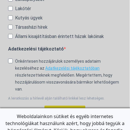
Lakótér
Kutyás ügyek
Társasházi hírek
Állami kisajátításban érintett házak lakóinak
Adatkezelési tájékoztató
Önkéntesen hozzájárulok személyes adataim
kezeléséhez az
Adatkezelési tájékoztatóban
részletezetteknek megfelelően. Megértettem, hogy
hozzájárulásom visszavonására bármikor lehetőségem
van.
A leiratkozás a hírlevél alján található linkkel lesz lehetséges.
Feliratkozom!
Weboldalainkon sütiket és egyéb internetes
technológiákat használunk azért, hogy jobbá tegyük a
For the English Newsletter, click
HERE.