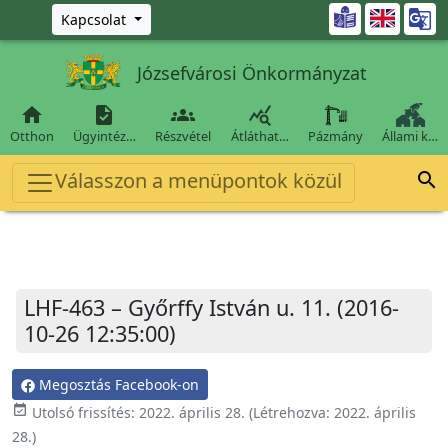
Ugrás a fő tartalomra

Kapcsolat
Józsefvárosi Önkormányzat




Otthon
Ügyintéz…
Részvétel
Átláthat…
Pázmány
Állami k…
Válasszon a menüpontok közül

LHF-463 – Győrffy István u. 11. (2016-
10-26 12:35:00)
Megosztás Facebook-on
event_available
Utolsó frissítés:
2022. április 28.
(Létrehozva:
2022. április
28.
)