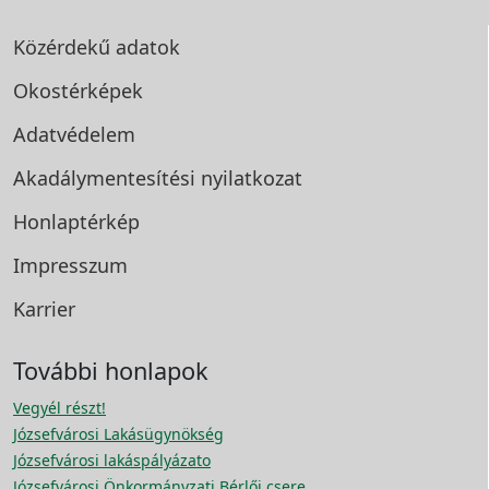
Közérdekű adatok
Okostérképek
Adatvédelem
Akadálymentesítési
nyilatkozat
Honlaptérkép
Impresszum
Karrier
További honlapok
Vegyél részt!
Józsefvárosi Lakásügynökség
Józsefvárosi lakáspályázato
Józsefvárosi Önkormányzati Bérlői csere