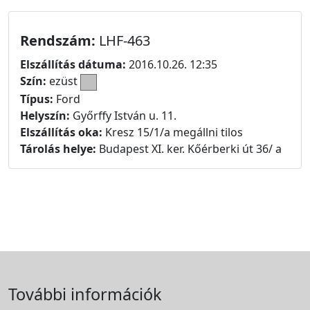
Rendszám:
LHF-463
Elszállítás dátuma:
2016.10.26. 12:35
Szín:
ezüst
Típus:
Ford
Helyszín:
Győrffy István u. 11.
Elszállítás oka:
Kresz 15/1/a megállni tilos
Tárolás helye:
Budapest XI. ker. Kőérberki út 36/ a
További információk