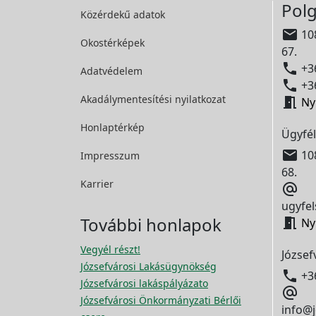
Polg
Közérdekű adatok

108
Okostérképek
67.

+36
Adatvédelem

+36
Akadálymentesítési
nyilatkozat

Ny
Honlaptérkép
Ügyfél

108
Impresszum
68.
Karrier

ugyfel
További honlapok

Ny
Vegyél részt!
József
Józsefvárosi Lakásügynökség

+3
Józsefvárosi lakáspályázato

Józsefvárosi Önkormányzati Bérlői
info@j