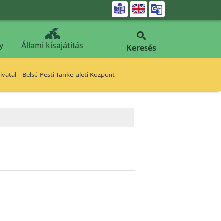


y
Állami kisajátítás
Keresés
vatal
Belső-Pesti Tankerületi Központ