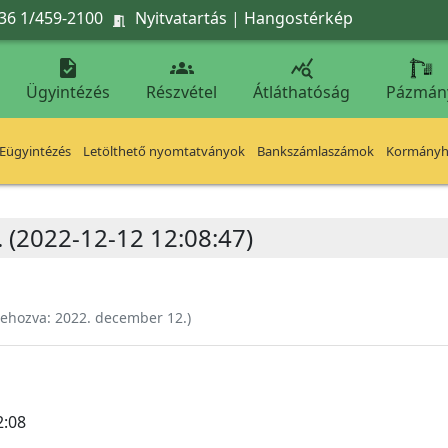
36 1/459-2100
Nyitvatartás
|
Hangostérkép




Ügyintézés
Részvétel
Átláthatóság
Pázmán
Eügyintézés
Letölthető nyomtatványok
Bankszámlaszámok
Kormányhi
. (2022-12-12 12:08:47)
rehozva:
2022. december 12.
)
2:08