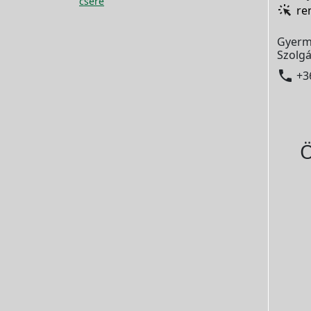
csere
re
Gyerm
Szolgá

+3
Ö