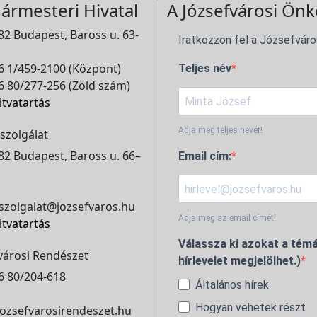
ármesteri Hivatal
A Józsefvárosi Önk
2 Budapest, Baross u. 63-
Iratkozzon fel a Józsefváro
 1/459-2100 (Központ)
Teljes név
 80/277-256 (Zöld szám)
itvatartás
Adja meg teljes nevét!
szolgálat
2 Budapest, Baross u. 66–
Email cím:
szolgalat@jozsefvaros.hu
Adja meg az email címét!
itvatartás
Válassza ki azokat a témá
városi Rendészet
hírlevelet megjelölhet.)
6 80/204-618
Általános hírek
Hogyan vehetek részt
ozsefvarosirendeszet.hu