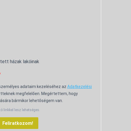
ntett házak lakóinak
 személyes adataim kezeléséhez az
Adatkezelési
tteknek megfelelően. Megértettem, hogy
ására bármikor lehetőségem van.
tó linkkel lesz lehetséges.
Feliratkozom!