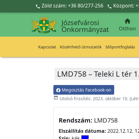
Ugrás a fő tartalomra
Zöld szám: +36 80/277-256
Központ: +



Józsefvárosi
Önkormányzat
Otthon
Kapcsolat
Közérthető útmutatók
Időpontfoglalás
LMD758 – Teleki L tér 1
Megosztás Facebook-on
event_available
Utolsó frissítés:
2023. október 10.
(Lét
Rendszám:
LMD758
Elszállítás dátuma:
2022.12.12. 1
Szín:
kék