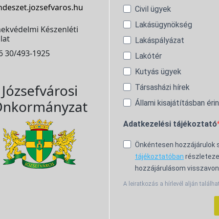
ndeszet.jozsefvaros.hu
Civil ügyek
Lakásügynökség
ekvédelmi Készenléti
lat
Lakáspályázat
6 30/493-1925
Lakótér
Kutyás ügyek
Józsefvárosi
Társasházi hírek
nkormányzat
Állami kisajátításban éri
Adatkezelési tájékoztató
Önkéntesen hozzájárulok
tájékoztatóban
részleteze
hozzájárulásom visszavon
A leiratkozás a hírlevél alján találha