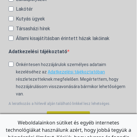
Lakótér
Kutyás ügyek
Társasházi hírek
Állami kisajátításban érintett házak lakóinak
Adatkezelési tájékoztató
Önkéntesen hozzájárulok személyes adataim
kezeléséhez az
Adatkezelési tájékoztatóban
részletezetteknek megfelelően. Megértettem, hogy
hozzájárulásom visszavonására bármikor lehetőségem
van.
A leiratkozás a hírlevél alján található linkkel lesz lehetséges.
Feliratkozom!
Weboldalainkon sütiket és egyéb internetes
technológiákat használunk azért, hogy jobbá tegyük a
For the English Newsletter, click
HERE.