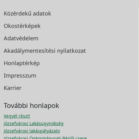
Közérdekű adatok
Okostérképek
Adatvédelem
Akadálymentesítési
nyilatkozat
Honlaptérkép
Impresszum
Karrier
További honlapok
Vegyél részt!
Józsefvárosi Lakásügynökség
Józsefvárosi lakáspályázato
Józsefvárosi Önkormányzati Bérlői csere