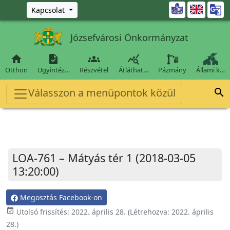
Ugrás a fő tartalomra

Kapcsolat
Józsefvárosi Önkormányzat




Otthon
Ügyintéz…
Részvétel
Átláthat…
Pázmány
Állami k…
Válasszon a menüpontok közül

LOA-761 – Mátyás tér 1 (2018-03-05
13:20:00)
Megosztás Facebook-on
event_available
Utolsó frissítés:
2022. április 28.
(Létrehozva:
2022. április
28.
)