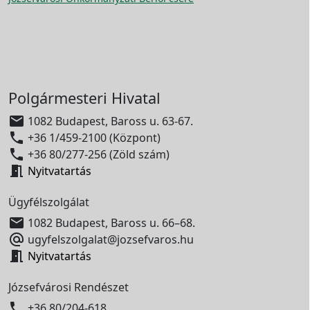
Polgármesteri Hivatal

1082 Budapest, Baross u. 63-67.

+36 1/459-2100 (Központ)

+36 80/277-256 (Zöld szám)

Nyitvatartás
Ügyfélszolgálat

1082 Budapest, Baross u. 66–68.

ugyfelszolgalat@jozsefvaros.hu

Nyitvatartás
Józsefvárosi Rendészet

+36 80/204-618