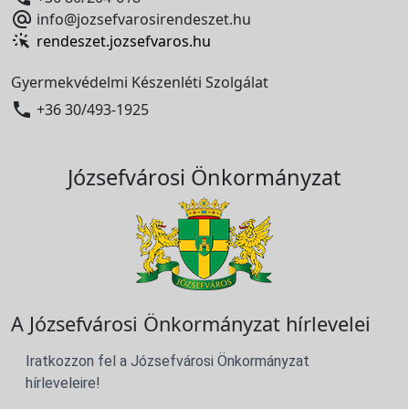

info@jozsefvarosirendeszet.hu
rendeszet.jozsefvaros.hu
Gyermekvédelmi Készenléti Szolgálat

+36 30/493-1925
Józsefvárosi Önkormányzat
A Józsefvárosi Önkormányzat hírlevelei
Iratkozzon fel a Józsefvárosi Önkormányzat
hírleveleire!