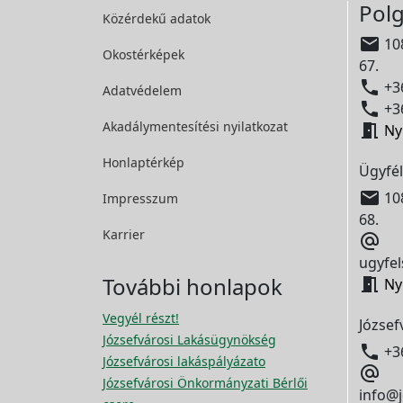
Polg
Közérdekű adatok

108
Okostérképek
67.

+36
Adatvédelem

+36
Akadálymentesítési
nyilatkozat

Ny
Honlaptérkép
Ügyfél

108
Impresszum
68.
Karrier

ugyfel
További honlapok

Ny
Vegyél részt!
József
Józsefvárosi Lakásügynökség

+3
Józsefvárosi lakáspályázato

Józsefvárosi Önkormányzati Bérlői
info@j