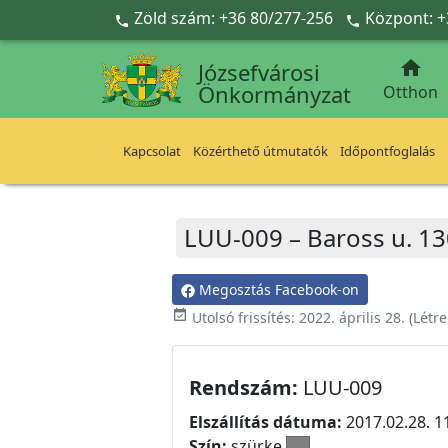
Ugrás a fő tartalomra
Zöld szám: +36 80/277-256
Központ: +



Józsefvárosi
Önkormányzat
Otthon
Kapcsolat
Közérthető útmutatók
Időpontfoglalás
LUU-009 – Baross u. 13
Megosztás Facebook-on
event_available
Utolsó frissítés:
2022. április 28.
(Létr
Rendszám:
LUU-009
Elszállítás dátuma:
2017.02.28. 1
Szín:
szürke