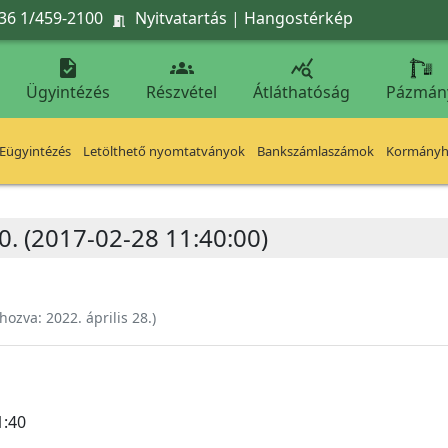
36 1/459-2100
Nyitvatartás
|
Hangostérkép




Ügyintézés
Részvétel
Átláthatóság
Pázmán
Eügyintézés
Letölthető nyomtatványok
Bankszámlaszámok
Kormányhi
0. (2017-02-28 11:40:00)
ehozva:
2022. április 28.
)
1:40