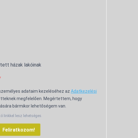
ntett házak lakóinak
 személyes adataim kezeléséhez az
Adatkezelési
tteknek megfelelően. Megértettem, hogy
ására bármikor lehetőségem van.
tó linkkel lesz lehetséges.
Feliratkozom!