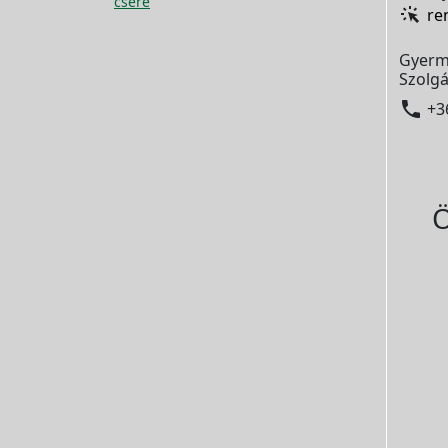
csere
re
Gyerm
Szolgá

+3
Ö