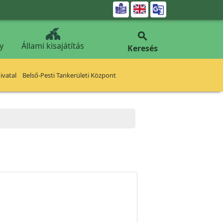


y
Állami kisajátítás
Keresés
vatal
Belső-Pesti Tankerületi Központ