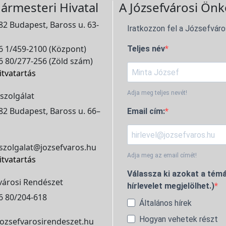
ármesteri Hivatal
A Józsefvárosi Önk
2 Budapest, Baross u. 63-
Iratkozzon fel a Józsefváro
 1/459-2100 (Központ)
Teljes név
 80/277-256 (Zöld szám)
itvatartás
Adja meg teljes nevét!
szolgálat
2 Budapest, Baross u. 66–
Email cím:
szolgalat@jozsefvaros.hu
Adja meg az email címét!
itvatartás
Válassza ki azokat a témá
városi Rendészet
hírlevelet megjelölhet.)
6 80/204-618
Általános hírek
Hogyan vehetek részt
ozsefvarosirendeszet.hu