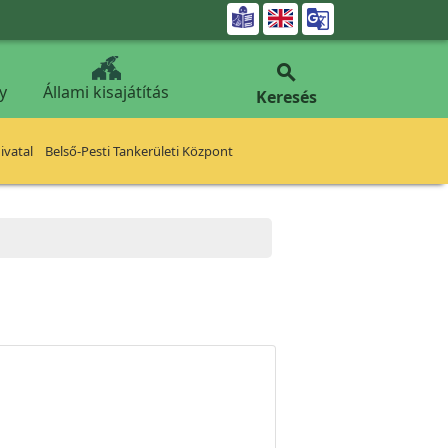


y
Állami kisajátítás
Keresés
vatal
Belső-Pesti Tankerületi Központ