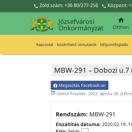
Ugrás a fő tartalomra
Zöld szám: +36 80/277-256
Központ: +



Józsefvárosi
Önkormányzat
Otthon
Kapcsolat
Közérthető útmutatók
Időpontfoglalás
MBW-291 – Dobozi u.7 
Megosztás Facebook-on
event_available
Utolsó frissítés:
2022. április 28.
(Létr
Rendszám:
MBW-291
Elszállítás dátuma:
2020.02.19. 1
Szín:
fehér