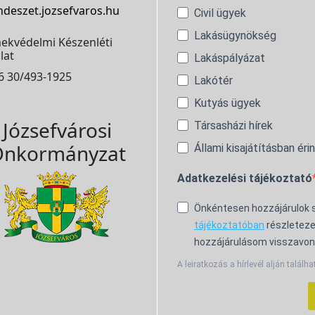
ndeszet.jozsefvaros.hu
Civil ügyek
Lakásügynökség
ekvédelmi Készenléti
lat
Lakáspályázat
6 30/493-1925
Lakótér
Kutyás ügyek
Józsefvárosi
Társasházi hírek
nkormányzat
Állami kisajátításban éri
Adatkezelési tájékoztató
Önkéntesen hozzájárulok
tájékoztatóban
részleteze
hozzájárulásom visszavon
A leiratkozás a hírlevél alján találha