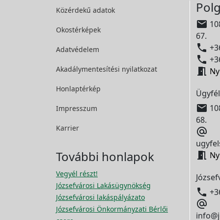
Polg
Közérdekű adatok

108
Okostérképek
67.

+36
Adatvédelem

+36
Akadálymentesítési
nyilatkozat

Ny
Honlaptérkép
Ügyfél

108
Impresszum
68.
Karrier

ugyfel
További honlapok

Ny
Vegyél részt!
József
Józsefvárosi Lakásügynökség

+3
Józsefvárosi lakáspályázato

Józsefvárosi Önkormányzati Bérlői
info@j