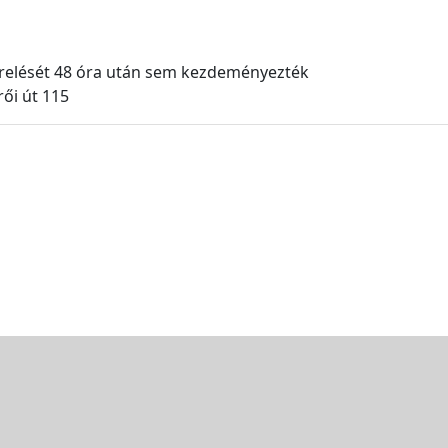
erelését 48 óra után sem kezdeményezték
ői út 115