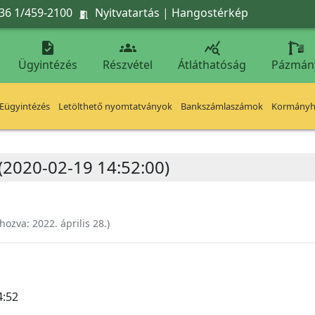
36 1/459-2100
Nyitvatartás
|
Hangostérkép




Ügyintézés
Részvétel
Átláthatóság
Pázmán
Eügyintézés
Letölthető nyomtatványok
Bankszámlaszámok
Kormányhi
(2020-02-19 14:52:00)
ehozva:
2022. április 28.
)
4:52