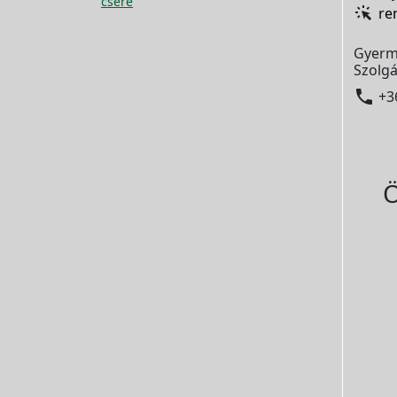
csere
re
Gyerm
Szolgá

+3
Ö