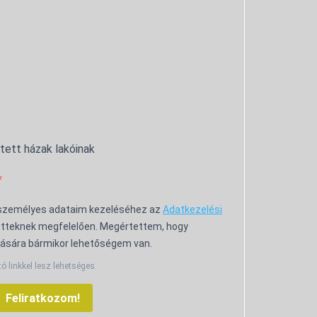
ntett házak lakóinak
 személyes adataim kezeléséhez az
Adatkezelési
tteknek megfelelően. Megértettem, hogy
ására bármikor lehetőségem van.
tó linkkel lesz lehetséges.
Feliratkozom!