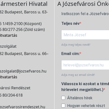
ármesteri Hivatal
A Józsefvárosi Önk
2 Budapest, Baross u. 63-
Iratkozzon fel a Józsefváro
 1/459-2100 (Központ)
Teljes név
 80/277-256 (Zöld szám)
itvatartás
Adja meg teljes nevét!
szolgálat
2 Budapest, Baross u. 66–
Email cím:
szolgalat@jozsefvaros.hu
Adja meg az email címét!
itvatartás
Válassza ki azokat a témá
városi Rendészet
hírlevelet megjelölhet.)
6 80/204-618
Általános hírek
Hogyan vehetek részt
ozsefvarosirendeszet.hu