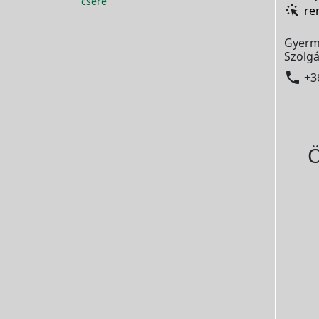
csere
re
Gyerm
Szolgá

+3
Ö