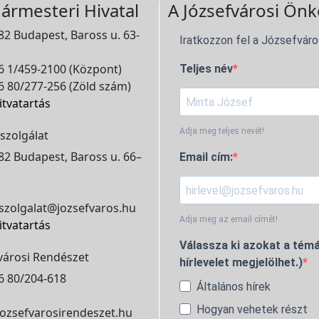
ármesteri Hivatal
A Józsefvárosi Önk
2 Budapest, Baross u. 63-
Iratkozzon fel a Józsefváro
 1/459-2100 (Központ)
Teljes név
 80/277-256 (Zöld szám)
itvatartás
Adja meg teljes nevét!
szolgálat
2 Budapest, Baross u. 66–
Email cím:
szolgalat@jozsefvaros.hu
Adja meg az email címét!
itvatartás
Válassza ki azokat a témá
városi Rendészet
hírlevelet megjelölhet.)
6 80/204-618
Általános hírek
Hogyan vehetek részt
ozsefvarosirendeszet.hu