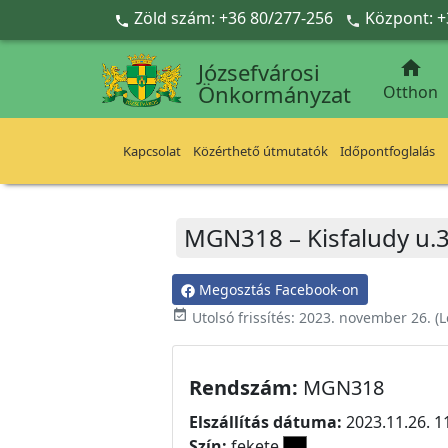
Ugrás a fő tartalomra
Zöld szám: +36 80/277-256
Központ: +



Józsefvárosi
Önkormányzat
Otthon
Kapcsolat
Közérthető útmutatók
Időpontfoglalás
MGN318 – Kisfaludy u.3
Megosztás Facebook-on
event_available
Utolsó frissítés:
2023. november 26.
(L
Rendszám:
MGN318
Elszállítás dátuma:
2023.11.26. 1
Szín:
fekete