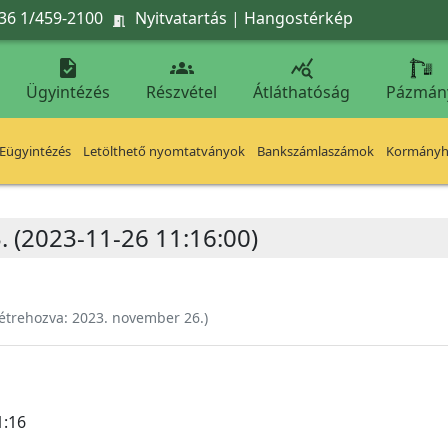
36 1/459-2100
Nyitvatartás
|
Hangostérkép




Ügyintézés
Részvétel
Átláthatóság
Pázmán
Eügyintézés
Letölthető nyomtatványok
Bankszámlaszámok
Kormányhi
. (2023-11-26 11:16:00)
étrehozva:
2023. november 26.
)
1:16