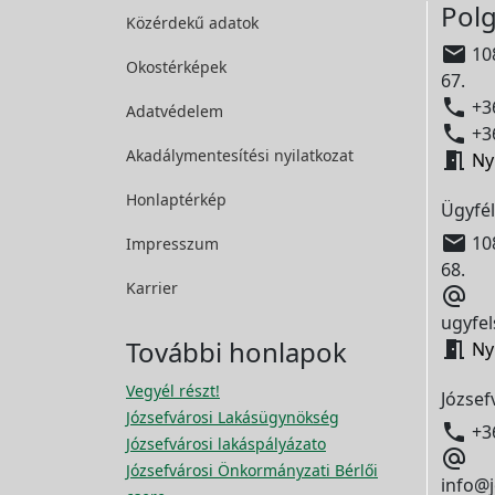
Polg
Közérdekű adatok

108
Okostérképek
67.

+36
Adatvédelem

+36
Akadálymentesítési
nyilatkozat

Ny
Honlaptérkép
Ügyfél

108
Impresszum
68.
Karrier

ugyfel
További honlapok

Ny
Vegyél részt!
József
Józsefvárosi Lakásügynökség

+3
Józsefvárosi lakáspályázato

Józsefvárosi Önkormányzati Bérlői
info@j