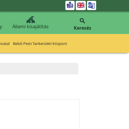


y
Állami kisajátítás
Keresés
vatal
Belső-Pesti Tankerületi Központ