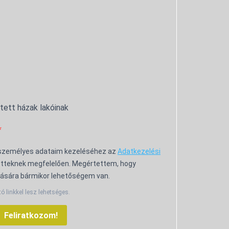
ntett házak lakóinak
 személyes adataim kezeléséhez az
Adatkezelési
tteknek megfelelően. Megértettem, hogy
ására bármikor lehetőségem van.
tó linkkel lesz lehetséges.
Feliratkozom!