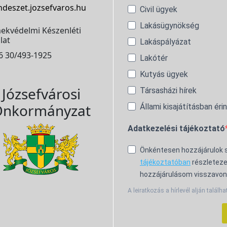
ndeszet.jozsefvaros.hu
Civil ügyek
Lakásügynökség
ekvédelmi Készenléti
lat
Lakáspályázat
6 30/493-1925
Lakótér
Kutyás ügyek
Józsefvárosi
Társasházi hírek
nkormányzat
Állami kisajátításban éri
Adatkezelési tájékoztató
Önkéntesen hozzájárulok
tájékoztatóban
részleteze
hozzájárulásom visszavon
A leiratkozás a hírlevél alján találha