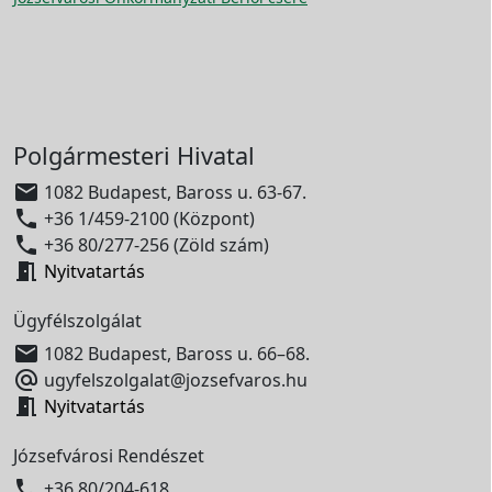
Polgármesteri Hivatal

1082 Budapest, Baross u. 63-67.

+36 1/459-2100 (Központ)

+36 80/277-256 (Zöld szám)

Nyitvatartás
Ügyfélszolgálat

1082 Budapest, Baross u. 66–68.

ugyfelszolgalat@jozsefvaros.hu

Nyitvatartás
Józsefvárosi Rendészet

+36 80/204-618