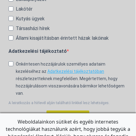
Lakótér
Kutyás ügyek
Társasházi hírek
Állami kisajátításban érintett házak lakóinak
Adatkezelési tájékoztató
Önkéntesen hozzájárulok személyes adataim
kezeléséhez az
Adatkezelési tájékoztatóban
részletezetteknek megfelelően. Megértettem, hogy
hozzájárulásom visszavonására bármikor lehetőségem
van.
A leiratkozás a hírlevél alján található linkkel lesz lehetséges.
Feliratkozom!
Weboldalainkon sütiket és egyéb internetes
technológiákat használunk azért, hogy jobbá tegyük a
For the English Newsletter, click
HERE.