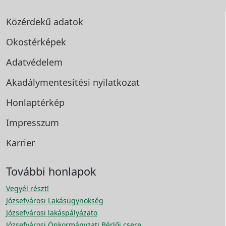
Közérdekű adatok
Okostérképek
Adatvédelem
Akadálymentesítési
nyilatkozat
Honlaptérkép
Impresszum
Karrier
További honlapok
Vegyél részt!
Józsefvárosi Lakásügynökség
Józsefvárosi lakáspályázato
Józsefvárosi Önkormányzati Bérlői csere