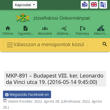
Ugrás a fő tartalomra

Kapcsolat
Józsefvárosi Önkormányzat




Otthon
Ügyintéz…
Részvétel
Átláthat…
Pázmány
Állami k…
Válasszon a menüpontok közül

MKP-891 – Budapest VIII. ker. Leonardo
da Vinci utca 19. (2016-05-14 9:45:00)
Megosztás Facebook-on
event_available
Utolsó frissítés:
2022. április 28.
(Létrehozva:
2022. április
28.
)