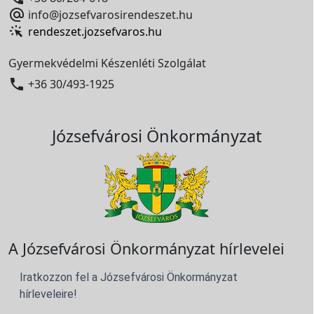

info@jozsefvarosirendeszet.hu
rendeszet.jozsefvaros.hu
Gyermekvédelmi Készenléti Szolgálat

+36 30/493-1925
Józsefvárosi Önkormányzat
A Józsefvárosi Önkormányzat hírlevelei
Iratkozzon fel a Józsefvárosi Önkormányzat
hírleveleire!