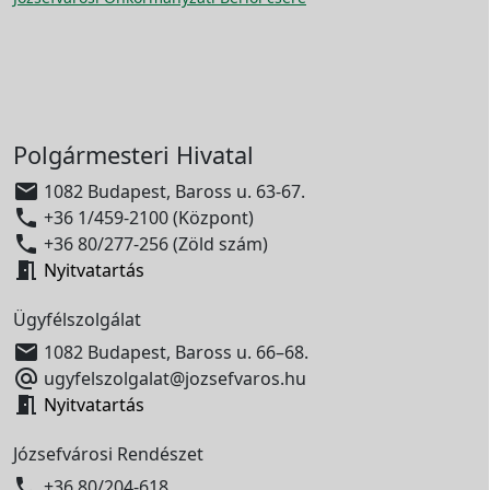
Polgármesteri Hivatal

1082 Budapest, Baross u. 63-67.

+36 1/459-2100 (Központ)

+36 80/277-256 (Zöld szám)

Nyitvatartás
Ügyfélszolgálat

1082 Budapest, Baross u. 66–68.

ugyfelszolgalat@jozsefvaros.hu

Nyitvatartás
Józsefvárosi Rendészet

+36 80/204-618