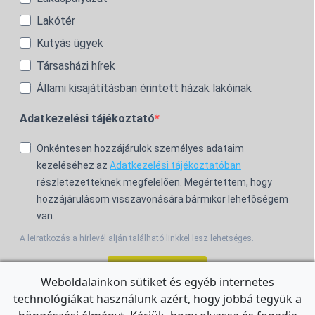
Lakótér
Kutyás ügyek
Társasházi hírek
Állami kisajátításban érintett házak lakóinak
Adatkezelési tájékoztató
Önkéntesen hozzájárulok személyes adataim
kezeléséhez az
Adatkezelési tájékoztatóban
részletezetteknek megfelelően. Megértettem, hogy
hozzájárulásom visszavonására bármikor lehetőségem
van.
A leiratkozás a hírlevél alján található linkkel lesz lehetséges.
Feliratkozom!
Weboldalainkon sütiket és egyéb internetes
technológiákat használunk azért, hogy jobbá tegyük a
For the English Newsletter, click
HERE.