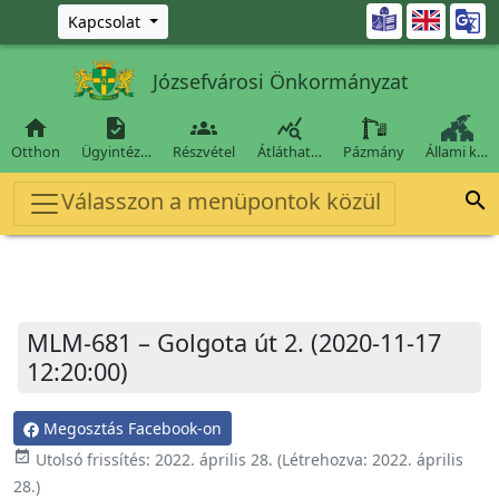
Ugrás a fő tartalomra

Kapcsolat
Józsefvárosi Önkormányzat




Otthon
Ügyintéz…
Részvétel
Átláthat…
Pázmány
Állami k…
Válasszon a menüpontok közül

MLM-681 – Golgota út 2. (2020-11-17
12:20:00)
Megosztás Facebook-on
event_available
Utolsó frissítés:
2022. április 28.
(Létrehozva:
2022. április
28.
)