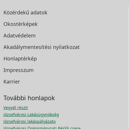
Közérdekű adatok
Okostérképek
Adatvédelem
Akadálymentesítési
nyilatkozat
Honlaptérkép
Impresszum
Karrier
További honlapok
Vegyél részt!
Józsefvárosi Lakásügynökség
Józsefvárosi lakáspályázato
Józsefvárosi Önkormányzati Bérlői csere