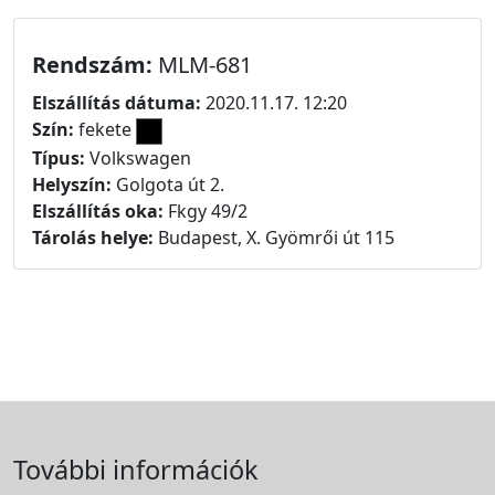
Rendszám:
MLM-681
Elszállítás dátuma:
2020.11.17. 12:20
Szín:
fekete
Típus:
Volkswagen
Helyszín:
Golgota út 2.
Elszállítás oka:
Fkgy 49/2
Tárolás helye:
Budapest, X. Gyömrői út 115
További információk