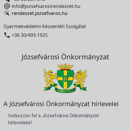

info@jozsefvarosirendeszet.hu
rendeszet.jozsefvaros.hu
Gyermekvédelmi Készenléti Szolgálat

+36 30/493-1925
Józsefvárosi Önkormányzat
A Józsefvárosi Önkormányzat hírlevelei
Iratkozzon fel a Józsefvárosi Önkormányzat
hírleveleire!