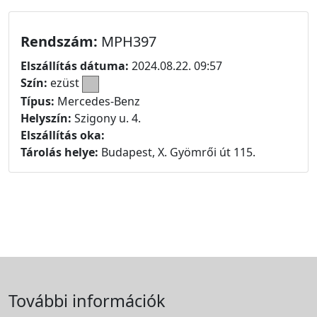
Rendszám:
MPH397
Elszállítás dátuma:
2024.08.22. 09:57
Szín:
ezüst
Típus:
Mercedes-Benz
Helyszín:
Szigony u. 4.
Elszállítás oka:
Tárolás helye:
Budapest, X. Gyömrői út 115.
További információk