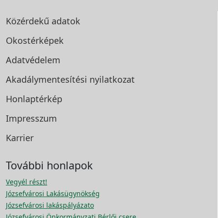
Közérdekű adatok
Okostérképek
Adatvédelem
Akadálymentesítési
nyilatkozat
Honlaptérkép
Impresszum
Karrier
További honlapok
Vegyél részt!
Józsefvárosi Lakásügynökség
Józsefvárosi lakáspályázato
Józsefvárosi Önkormányzati Bérlői csere