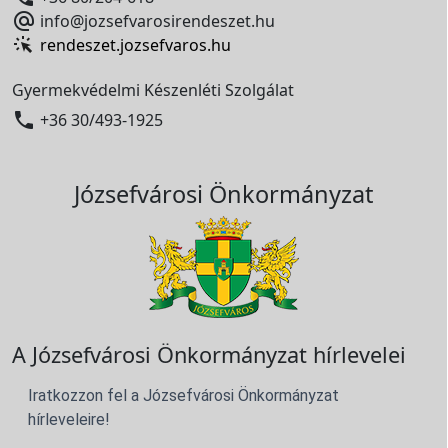

info@jozsefvarosirendeszet.hu
rendeszet.jozsefvaros.hu
Gyermekvédelmi Készenléti Szolgálat

+36 30/493-1925
Józsefvárosi Önkormányzat
A Józsefvárosi Önkormányzat hírlevelei
Iratkozzon fel a Józsefvárosi Önkormányzat
hírleveleire!