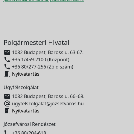
Polgármesteri Hivatal

1082 Budapest, Baross u. 63-67.

+36 1/459-2100 (Központ)

+36 80/277-256 (Zöld szám)

Nyitvatartás
Ügyfélszolgálat

1082 Budapest, Baross u. 66–68.

ugyfelszolgalat@jozsefvaros.hu

Nyitvatartás
Józsefvárosi Rendészet

+36 80/204-618