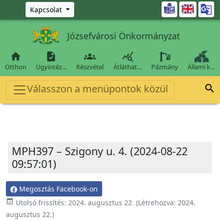
Ugrás a fő tartalomra

Kapcsolat
Józsefvárosi Önkormányzat




Otthon
Ügyintéz…
Részvétel
Átláthat…
Pázmány
Állami k…
Válasszon a menüpontok közül

MPH397 – Szigony u. 4. (2024-08-22
09:57:01)
Megosztás Facebook-on
event_available
Utolsó frissítés:
2024. augusztus 22.
(Létrehozva:
2024.
augusztus 22.
)