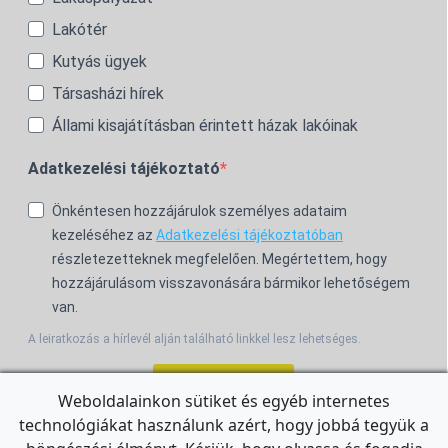
Lakótér
Kutyás ügyek
Társasházi hírek
Állami kisajátításban érintett házak lakóinak
Adatkezelési tájékoztató
Önkéntesen hozzájárulok személyes adataim
kezeléséhez az
Adatkezelési tájékoztatóban
részletezetteknek megfelelően. Megértettem, hogy
hozzájárulásom visszavonására bármikor lehetőségem
van.
A leiratkozás a hírlevél alján található linkkel lesz lehetséges.
Feliratkozom!
Weboldalainkon sütiket és egyéb internetes
technológiákat használunk azért, hogy jobbá tegyük a
For the English Newsletter, click
HERE.