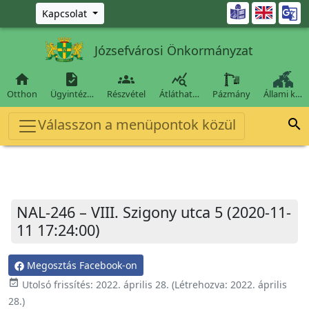
Ugrás a fő tartalomra

Kapcsolat
Józsefvárosi Önkormányzat




Otthon
Ügyintéz…
Részvétel
Átláthat…
Pázmány
Állami k…
Válasszon a menüpontok közül

NAL-246 – VIII. Szigony utca 5 (2020-11-
11 17:24:00)
Megosztás Facebook-on
event_available
Utolsó frissítés:
2022. április 28.
(Létrehozva:
2022. április
28.
)