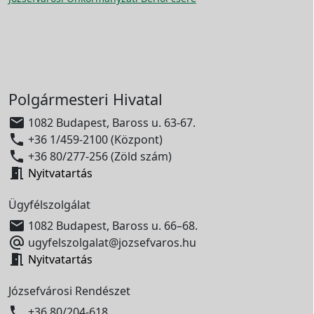
Polgármesteri Hivatal

1082 Budapest, Baross u. 63-67.

+36 1/459-2100 (Központ)

+36 80/277-256 (Zöld szám)

Nyitvatartás
Ügyfélszolgálat

1082 Budapest, Baross u. 66–68.

ugyfelszolgalat@jozsefvaros.hu

Nyitvatartás
Józsefvárosi Rendészet

+36 80/204-618