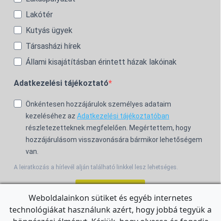
Lakótér
Kutyás ügyek
Társasházi hírek
Állami kisajátításban érintett házak lakóinak
Adatkezelési tájékoztató
Önkéntesen hozzájárulok személyes adataim
kezeléséhez az
Adatkezelési tájékoztatóban
részletezetteknek megfelelően. Megértettem, hogy
hozzájárulásom visszavonására bármikor lehetőségem
van.
A leiratkozás a hírlevél alján található linkkel lesz lehetséges.
Feliratkozom!
Weboldalainkon sütiket és egyéb internetes
technológiákat használunk azért, hogy jobbá tegyük a
For the English Newsletter, click
HERE.