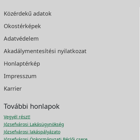
Közérdekű adatok
Okostérképek
Adatvédelem
Akadálymentesítési
nyilatkozat
Honlaptérkép
Impresszum
Karrier
További honlapok
Vegyél részt!
Józsefvárosi Lakásügynökség
Józsefvárosi lakáspályázato
Józsefvárosi Önkormányzati Bérlői csere