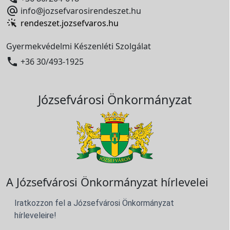

info@jozsefvarosirendeszet.hu
rendeszet.jozsefvaros.hu
Gyermekvédelmi Készenléti Szolgálat

+36 30/493-1925
Józsefvárosi Önkormányzat
A Józsefvárosi Önkormányzat hírlevelei
Iratkozzon fel a Józsefvárosi Önkormányzat
hírleveleire!