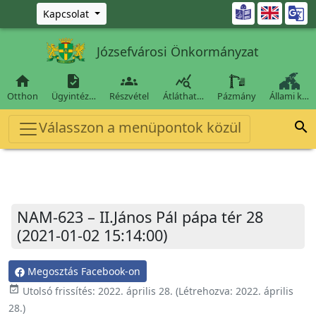
Ugrás a fő tartalomra

Kapcsolat
Józsefvárosi Önkormányzat




Otthon
Ügyintéz…
Részvétel
Átláthat…
Pázmány
Állami k…
Válasszon a menüpontok közül

NAM-623 – II.János Pál pápa tér 28
(2021-01-02 15:14:00)
Megosztás Facebook-on
event_available
Utolsó frissítés:
2022. április 28.
(Létrehozva:
2022. április
28.
)