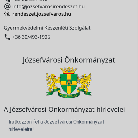

info@jozsefvarosirendeszet.hu
rendeszet.jozsefvaros.hu
Gyermekvédelmi Készenléti Szolgálat

+36 30/493-1925
Józsefvárosi Önkormányzat
A Józsefvárosi Önkormányzat hírlevelei
Iratkozzon fel a Józsefvárosi Önkormányzat
hírleveleire!