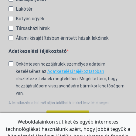
Lakótér
Kutyás ügyek
Társasházi hírek
Állami kisajátításban érintett házak lakóinak
Adatkezelési tájékoztató
Önkéntesen hozzájárulok személyes adataim
kezeléséhez az
Adatkezelési tájékoztatóban
részletezetteknek megfelelően. Megértettem, hogy
hozzájárulásom visszavonására bármikor lehetőségem
van.
A leiratkozás a hírlevél alján található linkkel lesz lehetséges.
Feliratkozom!
Weboldalainkon sütiket és egyéb internetes
technológiákat használunk azért, hogy jobbá tegyük a
For the English Newsletter, click
HERE.