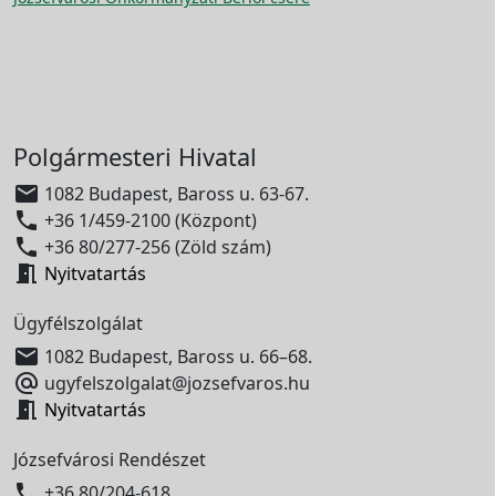
Polgármesteri Hivatal

1082 Budapest, Baross u. 63-67.

+36 1/459-2100 (Központ)

+36 80/277-256 (Zöld szám)

Nyitvatartás
Ügyfélszolgálat

1082 Budapest, Baross u. 66–68.

ugyfelszolgalat@jozsefvaros.hu

Nyitvatartás
Józsefvárosi Rendészet

+36 80/204-618