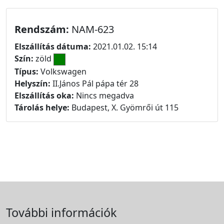
Rendszám:
NAM-623
Elszállítás dátuma:
2021.01.02. 15:14
Szín:
zöld
Típus:
Volkswagen
Helyszín:
II.János Pál pápa tér 28
Elszállítás oka:
Nincs megadva
Tárolás helye:
Budapest, X. Gyömrői út 115
További információk