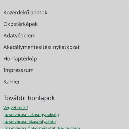
Közérdekű adatok
Okostérképek
Adatvédelem
Akadálymentesítési
nyilatkozat
Honlaptérkép
Impresszum
Karrier
További honlapok
Vegyél részt!
Józsefvárosi Lakásügynökség
Józsefvárosi lakáspályázato
Józsefvárosi Önkormányzati Bérlői csere