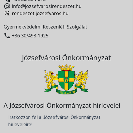

info@jozsefvarosirendeszet.hu
rendeszet.jozsefvaros.hu
Gyermekvédelmi Készenléti Szolgálat

+36 30/493-1925
Józsefvárosi Önkormányzat
A Józsefvárosi Önkormányzat hírlevelei
Iratkozzon fel a Józsefvárosi Önkormányzat
hírleveleire!