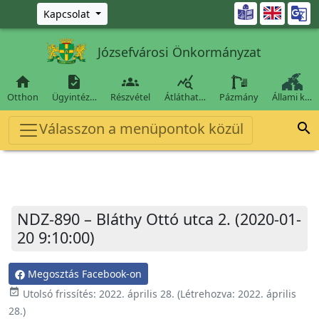
Ugrás a fő tartalomra

Kapcsolat
Józsefvárosi Önkormányzat




Otthon
Ügyintéz…
Részvétel
Átláthat…
Pázmány
Állami k…
Válasszon a menüpontok közül

NDZ-890 – Bláthy Ottó utca 2. (2020-01-
20 9:10:00)
Megosztás Facebook-on
event_available
Utolsó frissítés:
2022. április 28.
(Létrehozva:
2022. április
28.
)