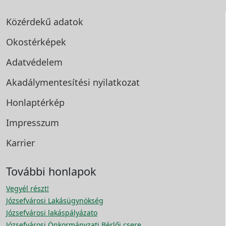
Közérdekű adatok
Okostérképek
Adatvédelem
Akadálymentesítési
nyilatkozat
Honlaptérkép
Impresszum
Karrier
További honlapok
Vegyél részt!
Józsefvárosi Lakásügynökség
Józsefvárosi lakáspályázato
Józsefvárosi Önkormányzati Bérlői csere