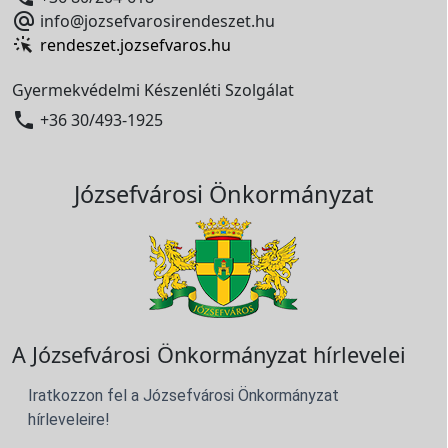

info@jozsefvarosirendeszet.hu
rendeszet.jozsefvaros.hu
Gyermekvédelmi Készenléti Szolgálat

+36 30/493-1925
Józsefvárosi Önkormányzat
A Józsefvárosi Önkormányzat hírlevelei
Iratkozzon fel a Józsefvárosi Önkormányzat
hírleveleire!