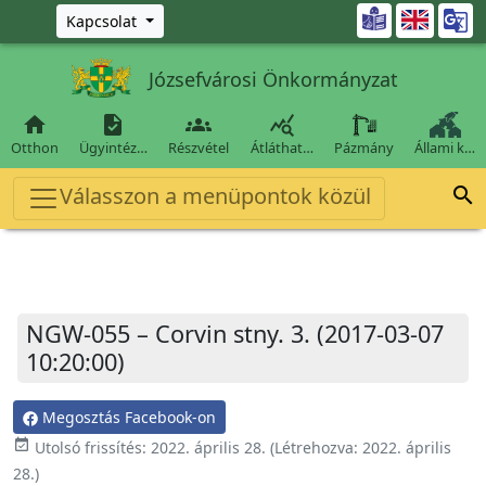
Ugrás a fő tartalomra

Kapcsolat
Józsefvárosi Önkormányzat




Otthon
Ügyintéz…
Részvétel
Átláthat…
Pázmány
Állami k…
Válasszon a menüpontok közül

NGW-055 – Corvin stny. 3. (2017-03-07
10:20:00)
Megosztás Facebook-on
event_available
Utolsó frissítés:
2022. április 28.
(Létrehozva:
2022. április
28.
)