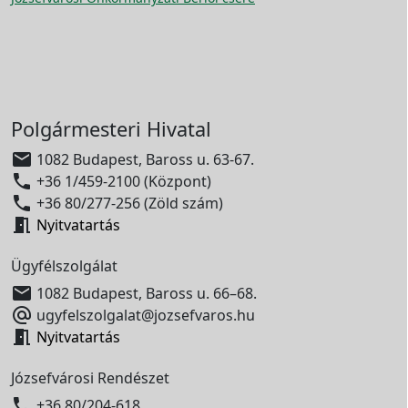
Polgármesteri Hivatal

1082 Budapest, Baross u. 63-67.

+36 1/459-2100 (Központ)

+36 80/277-256 (Zöld szám)

Nyitvatartás
Ügyfélszolgálat

1082 Budapest, Baross u. 66–68.

ugyfelszolgalat@jozsefvaros.hu

Nyitvatartás
Józsefvárosi Rendészet

+36 80/204-618