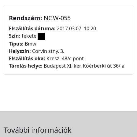
Rendszám:
NGW-055
Elszállítás dátuma:
2017.03.07. 10:20
Szín:
fekete
Típus:
Bmw
Helyszín:
Corvin stny. 3.
Elszállítás oka:
Kresz. 48/c pont
Tárolás helye:
Budapest XI. ker. Kőérberki út 36/ a
További információk