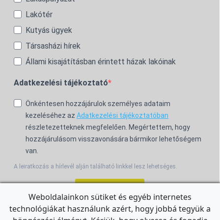
Lakótér
Kutyás ügyek
Társasházi hírek
Állami kisajátításban érintett házak lakóinak
Adatkezelési tájékoztató
Önkéntesen hozzájárulok személyes adataim
kezeléséhez az
Adatkezelési tájékoztatóban
részletezetteknek megfelelően. Megértettem, hogy
hozzájárulásom visszavonására bármikor lehetőségem
van.
A leiratkozás a hírlevél alján található linkkel lesz lehetséges.
Feliratkozom!
Weboldalainkon sütiket és egyéb internetes
technológiákat használunk azért, hogy jobbá tegyük a
For the English Newsletter, click
HERE.