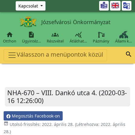
Ugrás a fő tartalomra

Kapcsolat
Józsefvárosi Önkormányzat




Otthon
Ügyintéz…
Részvétel
Átláthat…
Pázmány
Állami k…
Válasszon a menüpontok közül

NHA-670 – VIII. Dankó utca 4. (2020-03-
16 12:26:00)
Megosztás Facebook-on
event_available
Utolsó frissítés:
2022. április 28.
(Létrehozva:
2022. április
28.
)