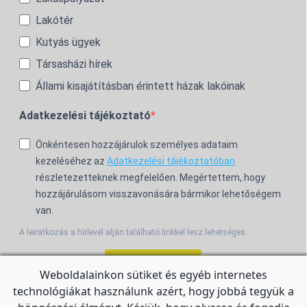
Lakótér
Kutyás ügyek
Társasházi hírek
Állami kisajátításban érintett házak lakóinak
Adatkezelési tájékoztató
Önkéntesen hozzájárulok személyes adataim
kezeléséhez az
Adatkezelési tájékoztatóban
részletezetteknek megfelelően. Megértettem, hogy
hozzájárulásom visszavonására bármikor lehetőségem
van.
A leiratkozás a hírlevél alján található linkkel lesz lehetséges.
Feliratkozom!
Weboldalainkon sütiket és egyéb internetes
technológiákat használunk azért, hogy jobbá tegyük a
For the English Newsletter, click
HERE.