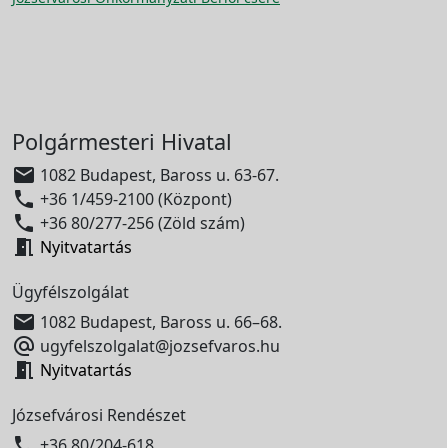
Polgármesteri Hivatal

1082 Budapest, Baross u. 63-67.

+36 1/459-2100 (Központ)

+36 80/277-256 (Zöld szám)

Nyitvatartás
Ügyfélszolgálat

1082 Budapest, Baross u. 66–68.

ugyfelszolgalat@jozsefvaros.hu

Nyitvatartás
Józsefvárosi Rendészet

+36 80/204-618