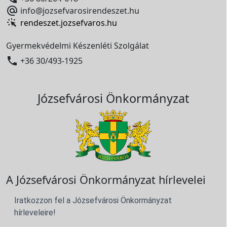

info@jozsefvarosirendeszet.hu
rendeszet.jozsefvaros.hu
Gyermekvédelmi Készenléti Szolgálat

+36 30/493-1925
Józsefvárosi Önkormányzat
A Józsefvárosi Önkormányzat hírlevelei
Iratkozzon fel a Józsefvárosi Önkormányzat
hírleveleire!