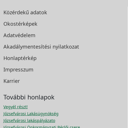
Közérdekű adatok
Okostérképek
Adatvédelem
Akadálymentesítési
nyilatkozat
Honlaptérkép
Impresszum
Karrier
További honlapok
Vegyél részt!
Józsefvárosi Lakásügynökség
Józsefvárosi lakáspályázato
Józsefvárosi Önkormányzati Bérlői csere