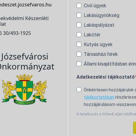
ndeszet.jozsefvaros.hu
Civil ügyek
Lakásügynökség
ekvédelmi Készenléti
lat
Lakáspályázat
6 30/493-1925
Lakótér
Kutyás ügyek
Józsefvárosi
Társasházi hírek
nkormányzat
Állami kisajátításban éri
Adatkezelési tájékoztató
Önkéntesen hozzájárulok
tájékoztatóban
részleteze
hozzájárulásom visszavon
A leiratkozás a hírlevél alján találha