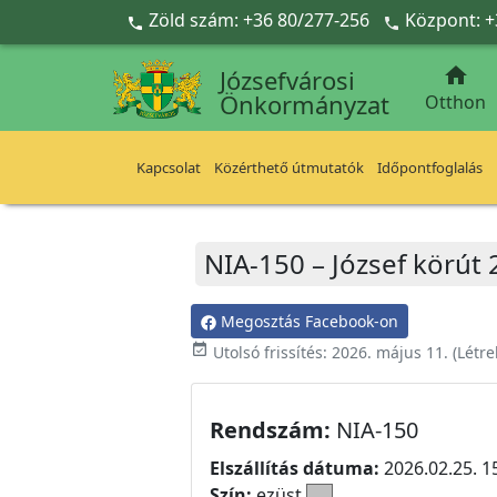
Ugrás a fő tartalomra
Zöld szám: +36 80/277-256
Központ: +



Józsefvárosi
Önkormányzat
Otthon
Kapcsolat
Közérthető útmutatók
Időpontfoglalás
NIA-150 – József körút 
Megosztás Facebook-on
event_available
Utolsó frissítés:
2026. május 11.
(Létr
Rendszám:
NIA-150
Elszállítás dátuma:
2026.02.25. 1
Szín:
ezüst