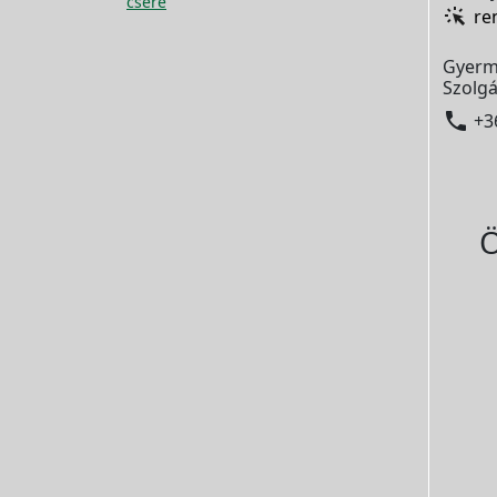
csere
re
Gyerm
Szolgá

+3
Ö