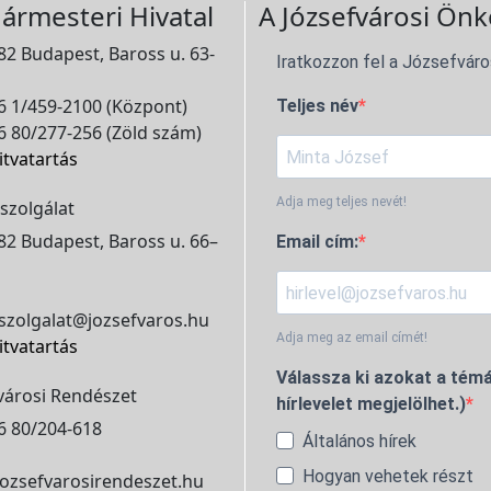
ármesteri Hivatal
A Józsefvárosi Önk
2 Budapest, Baross u. 63-
Iratkozzon fel a Józsefváro
 1/459-2100 (Központ)
Teljes név
 80/277-256 (Zöld szám)
itvatartás
Adja meg teljes nevét!
szolgálat
2 Budapest, Baross u. 66–
Email cím:
szolgalat@jozsefvaros.hu
Adja meg az email címét!
itvatartás
Válassza ki azokat a témá
városi Rendészet
hírlevelet megjelölhet.)
6 80/204-618
Általános hírek
Hogyan vehetek részt
ozsefvarosirendeszet.hu