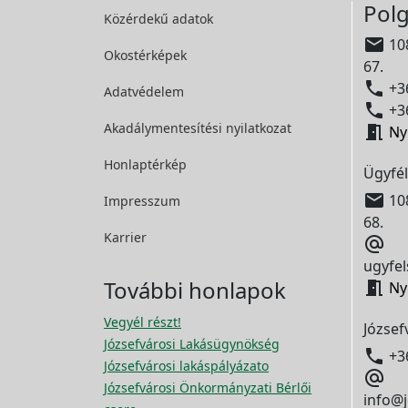
Polg
Közérdekű adatok

108
Okostérképek
67.

+36
Adatvédelem

+36
Akadálymentesítési
nyilatkozat

Ny
Honlaptérkép
Ügyfél

108
Impresszum
68.
Karrier

ugyfel
További honlapok

Ny
Vegyél részt!
József
Józsefvárosi Lakásügynökség

+3
Józsefvárosi lakáspályázato

Józsefvárosi Önkormányzati Bérlői
info@j