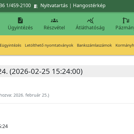
36 1/459-2100
Nyitvatartás
|
Hangostérkép




Ügyintézés
Részvétel
Átláthatóság
Pázmán
Eügyintézés
Letölthető nyomtatványok
Bankszámlaszámok
Kormányhi
24. (2026-02-25 15:24:00)
ehozva:
2026. február 25.
)
5:24