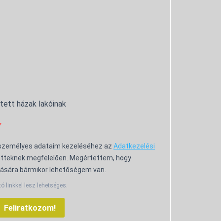
ntett házak lakóinak
 személyes adataim kezeléséhez az
Adatkezelési
tteknek megfelelően. Megértettem, hogy
ására bármikor lehetőségem van.
tó linkkel lesz lehetséges.
Feliratkozom!