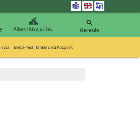


y
Állami kisajátítás
Keresés
vatal
Belső-Pesti Tankerületi Központ