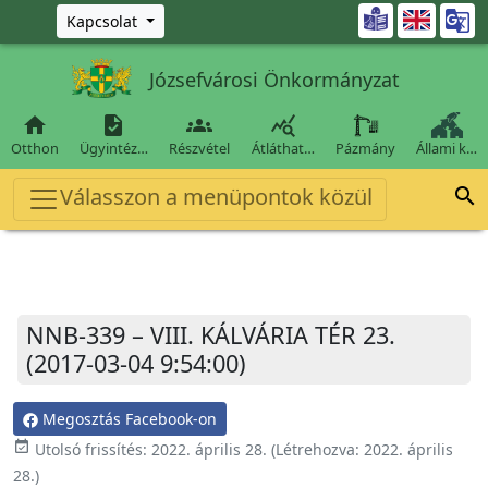
Ugrás a fő tartalomra

Kapcsolat
Józsefvárosi Önkormányzat




Otthon
Ügyintéz…
Részvétel
Átláthat…
Pázmány
Állami k…
Válasszon a menüpontok közül

NNB-339 – VIII. KÁLVÁRIA TÉR 23.
(2017-03-04 9:54:00)
Megosztás Facebook-on
event_available
Utolsó frissítés:
2022. április 28.
(Létrehozva:
2022. április
28.
)