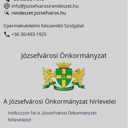

info@jozsefvarosirendeszet.hu
rendeszet.jozsefvaros.hu
Gyermekvédelmi Készenléti Szolgálat

+36 30/493-1925
Józsefvárosi Önkormányzat
A Józsefvárosi Önkormányzat hírlevelei
Iratkozzon fel a Józsefvárosi Önkormányzat
hírleveleire!