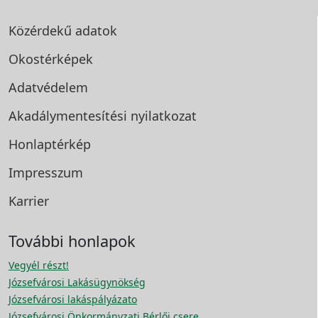
Közérdekű adatok
Okostérképek
Adatvédelem
Akadálymentesítési
nyilatkozat
Honlaptérkép
Impresszum
Karrier
További honlapok
Vegyél részt!
Józsefvárosi Lakásügynökség
Józsefvárosi lakáspályázato
Józsefvárosi Önkormányzati Bérlői csere