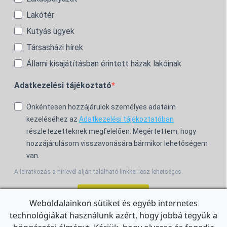
Lakótér
Kutyás ügyek
Társasházi hírek
Állami kisajátításban érintett házak lakóinak
Adatkezelési tájékoztató
Önkéntesen hozzájárulok személyes adataim
kezeléséhez az
Adatkezelési tájékoztatóban
részletezetteknek megfelelően. Megértettem, hogy
hozzájárulásom visszavonására bármikor lehetőségem
van.
A leiratkozás a hírlevél alján található linkkel lesz lehetséges.
Feliratkozom!
Weboldalainkon sütiket és egyéb internetes
technológiákat használunk azért, hogy jobbá tegyük a
For the English Newsletter, click
HERE.