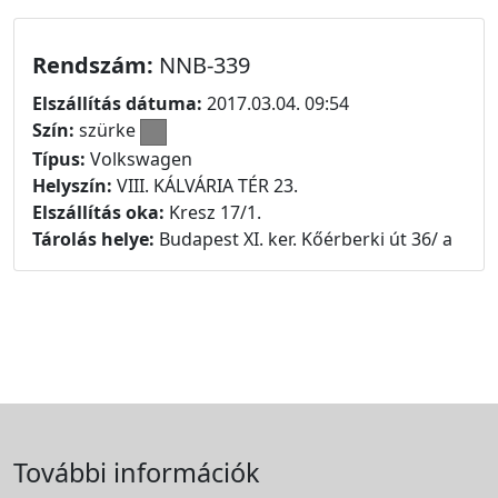
Rendszám:
NNB-339
Elszállítás dátuma:
2017.03.04. 09:54
Szín:
szürke
Típus:
Volkswagen
Helyszín:
VIII. KÁLVÁRIA TÉR 23.
Elszállítás oka:
Kresz 17/1.
Tárolás helye:
Budapest XI. ker. Kőérberki út 36/ a
További információk