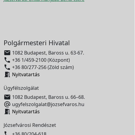
Polgármesteri Hivatal

1082 Budapest, Baross u. 63-67.

+36 1/459-2100 (Központ)

+36 80/277-256 (Zöld szám)

Nyitvatartás
Ügyfélszolgálat

1082 Budapest, Baross u. 66–68.

ugyfelszolgalat@jozsefvaros.hu

Nyitvatartás
Józsefvárosi Rendészet

+36 80/204-618