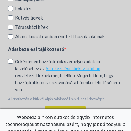
Lakótér
Kutyás ügyek
Társasházi hírek
Állami kisajátításban érintett házak lakóinak
Adatkezelési tájékoztató
Önkéntesen hozzájárulok személyes adataim
kezeléséhez az
Adatkezelési tájékoztatóban
részletezetteknek megfelelően. Megértettem, hogy
hozzájárulásom visszavonására bármikor lehetőségem
van.
A leiratkozás a hírlevél alján található linkkel lesz lehetséges.
Feliratkozom!
Weboldalainkon sütiket és egyéb internetes
technológiákat használunk azért, hogy jobbá tegyük a
For the English Newsletter, click
HERE.