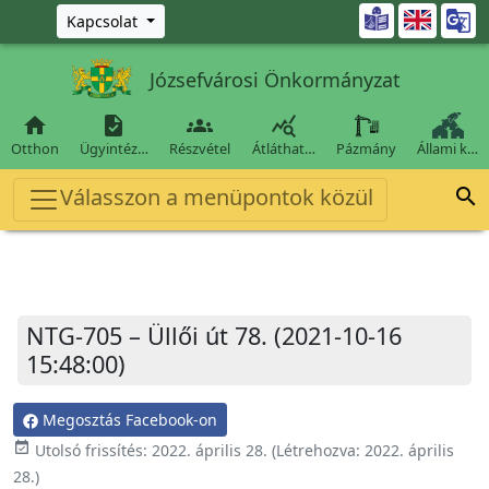
Ugrás a fő tartalomra

Kapcsolat
Józsefvárosi Önkormányzat




Otthon
Ügyintéz…
Részvétel
Átláthat…
Pázmány
Állami k…
Válasszon a menüpontok közül

NTG-705 – Üllői út 78. (2021-10-16
15:48:00)
Megosztás Facebook-on
event_available
Utolsó frissítés:
2022. április 28.
(Létrehozva:
2022. április
28.
)