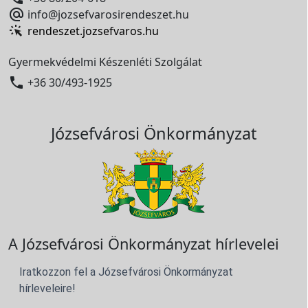

info@jozsefvarosirendeszet.hu
rendeszet.jozsefvaros.hu
Gyermekvédelmi Készenléti Szolgálat

+36 30/493-1925
Józsefvárosi Önkormányzat
A Józsefvárosi Önkormányzat hírlevelei
Iratkozzon fel a Józsefvárosi Önkormányzat
hírleveleire!