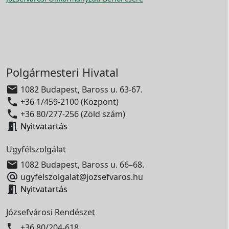
Polgármesteri Hivatal

1082 Budapest, Baross u. 63-67.

+36 1/459-2100 (Központ)

+36 80/277-256 (Zöld szám)

Nyitvatartás
Ügyfélszolgálat

1082 Budapest, Baross u. 66–68.

ugyfelszolgalat@jozsefvaros.hu

Nyitvatartás
Józsefvárosi Rendészet

+36 80/204-618