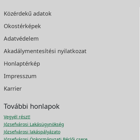
Közérdekű adatok
Okostérképek
Adatvédelem
Akadálymentesítési
nyilatkozat
Honlaptérkép
Impresszum
Karrier
További honlapok
Vegyél részt!
Józsefvárosi Lakásügynökség
Józsefvárosi lakáspályázato
Józsefvárosi Önkormányzati Bérlői csere