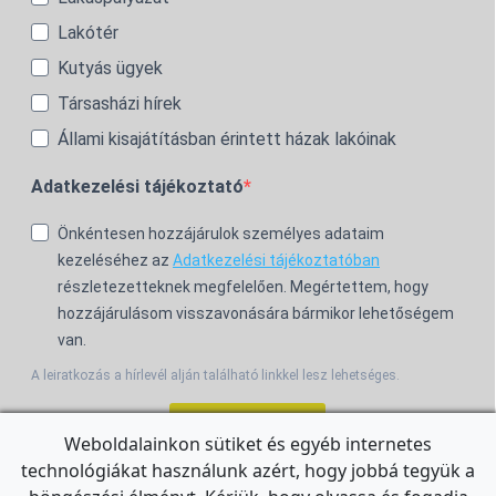
Lakótér
Kutyás ügyek
Társasházi hírek
Állami kisajátításban érintett házak lakóinak
Adatkezelési tájékoztató
Önkéntesen hozzájárulok személyes adataim
kezeléséhez az
Adatkezelési tájékoztatóban
részletezetteknek megfelelően. Megértettem, hogy
hozzájárulásom visszavonására bármikor lehetőségem
van.
A leiratkozás a hírlevél alján található linkkel lesz lehetséges.
Feliratkozom!
Weboldalainkon sütiket és egyéb internetes
technológiákat használunk azért, hogy jobbá tegyük a
For the English Newsletter, click
HERE.