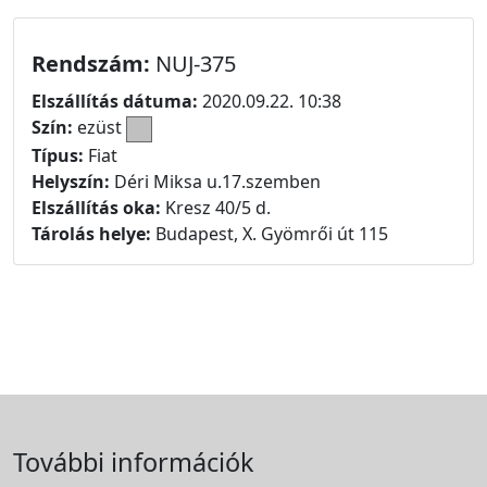
Rendszám:
NUJ-375
Elszállítás dátuma:
2020.09.22. 10:38
Szín:
ezüst
Típus:
Fiat
Helyszín:
Déri Miksa u.17.szemben
Elszállítás oka:
Kresz 40/5 d.
Tárolás helye:
Budapest, X. Gyömrői út 115
További információk