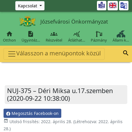
Ugrás a fő tartalomra

Kapcsolat
Józsefvárosi Önkormányzat




Otthon
Ügyintéz…
Részvétel
Átláthat…
Pázmány
Állami k…
Válasszon a menüpontok közül

NUJ-375 – Déri Miksa u.17.szemben
(2020-09-22 10:38:00)
Megosztás Facebook-on
event_available
Utolsó frissítés:
2022. április 28.
(Létrehozva:
2022. április
28.
)