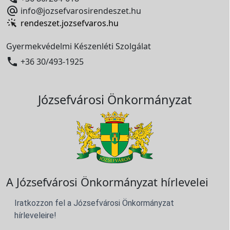

info@jozsefvarosirendeszet.hu
rendeszet.jozsefvaros.hu
Gyermekvédelmi Készenléti Szolgálat

+36 30/493-1925
Józsefvárosi Önkormányzat
A Józsefvárosi Önkormányzat hírlevelei
Iratkozzon fel a Józsefvárosi Önkormányzat
hírleveleire!