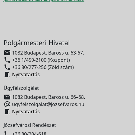
Polgármesteri Hivatal

1082 Budapest, Baross u. 63-67.

+36 1/459-2100 (Központ)

+36 80/277-256 (Zöld szám)

Nyitvatartás
Ügyfélszolgálat

1082 Budapest, Baross u. 66–68.

ugyfelszolgalat@jozsefvaros.hu

Nyitvatartás
Józsefvárosi Rendészet

+36 80/204-618