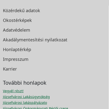
Közérdekű adatok
Okostérképek
Adatvédelem
Akadálymentesítési
nyilatkozat
Honlaptérkép
Impresszum
Karrier
További honlapok
Vegyél részt!
Józsefvárosi Lakásügynökség
Józsefvárosi lakáspályázato
Józsefvárosi Önkormányzati Bérlői csere