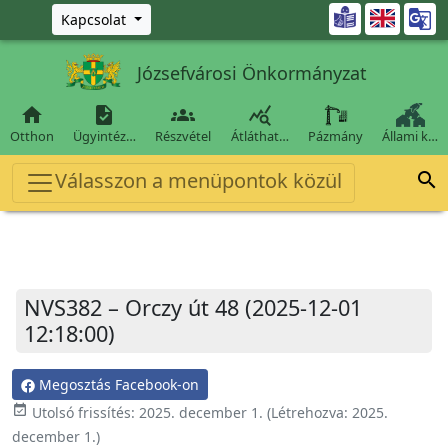
Ugrás a fő tartalomra

Kapcsolat
Józsefvárosi Önkormányzat




Otthon
Ügyintéz…
Részvétel
Átláthat…
Pázmány
Állami k…
Válasszon a menüpontok közül

NVS382 – Orczy út 48 (2025-12-01
12:18:00)
Megosztás Facebook-on
event_available
Utolsó frissítés:
2025. december 1.
(Létrehozva:
2025.
december 1.
)