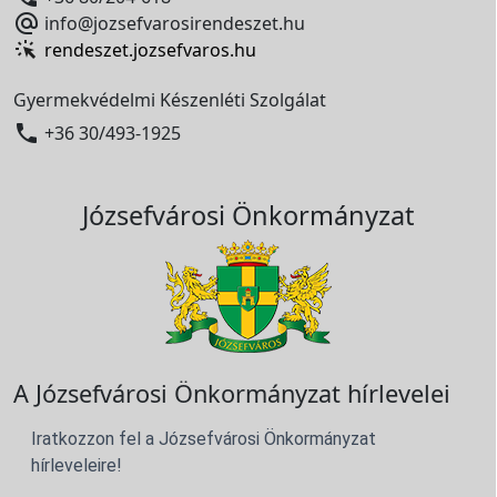

info@jozsefvarosirendeszet.hu
rendeszet.jozsefvaros.hu
Gyermekvédelmi Készenléti Szolgálat

+36 30/493-1925
Józsefvárosi Önkormányzat
A Józsefvárosi Önkormányzat hírlevelei
Iratkozzon fel a Józsefvárosi Önkormányzat
hírleveleire!