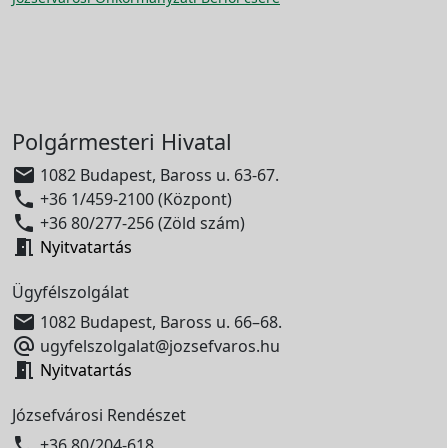
Polgármesteri Hivatal

1082 Budapest, Baross u. 63-67.

+36 1/459-2100 (Központ)

+36 80/277-256 (Zöld szám)

Nyitvatartás
Ügyfélszolgálat

1082 Budapest, Baross u. 66–68.

ugyfelszolgalat@jozsefvaros.hu

Nyitvatartás
Józsefvárosi Rendészet

+36 80/204-618