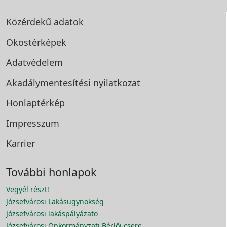
Közérdekű adatok
Okostérképek
Adatvédelem
Akadálymentesítési
nyilatkozat
Honlaptérkép
Impresszum
Karrier
További honlapok
Vegyél részt!
Józsefvárosi Lakásügynökség
Józsefvárosi lakáspályázato
Józsefvárosi Önkormányzati Bérlői csere