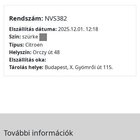
Rendszám:
NVS382
Elszállítás dátuma:
2025.12.01. 12:18
Szín:
szürke
Típus:
Citroen
Helyszín:
Orczy út 48
Elszállítás oka:
Tárolás helye:
Budapest, X. Gyömrői út 115.
További információk