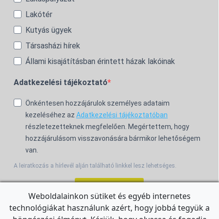
Lakótér
Kutyás ügyek
Társasházi hírek
Állami kisajátításban érintett házak lakóinak
Adatkezelési tájékoztató
Önkéntesen hozzájárulok személyes adataim
kezeléséhez az
Adatkezelési tájékoztatóban
részletezetteknek megfelelően. Megértettem, hogy
hozzájárulásom visszavonására bármikor lehetőségem
van.
A leiratkozás a hírlevél alján található linkkel lesz lehetséges.
Feliratkozom!
Weboldalainkon sütiket és egyéb internetes
technológiákat használunk azért, hogy jobbá tegyük a
For the English Newsletter, click
HERE.