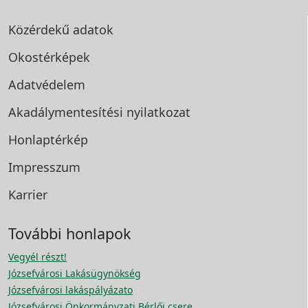
Közérdekű adatok
Okostérképek
Adatvédelem
Akadálymentesítési
nyilatkozat
Honlaptérkép
Impresszum
Karrier
További honlapok
Vegyél részt!
Józsefvárosi Lakásügynökség
Józsefvárosi lakáspályázato
Józsefvárosi Önkormányzati Bérlői csere