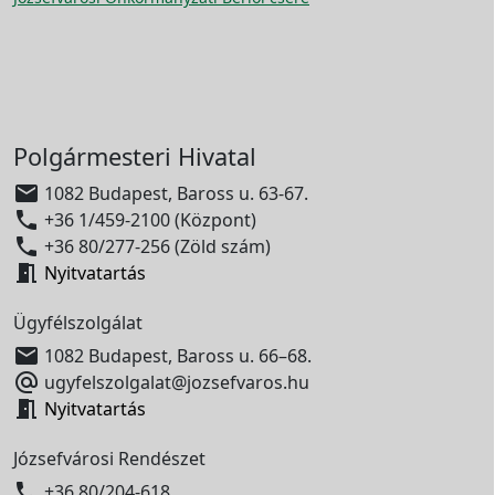
Polgármesteri Hivatal

1082 Budapest, Baross u. 63-67.

+36 1/459-2100 (Központ)

+36 80/277-256 (Zöld szám)

Nyitvatartás
Ügyfélszolgálat

1082 Budapest, Baross u. 66–68.

ugyfelszolgalat@jozsefvaros.hu

Nyitvatartás
Józsefvárosi Rendészet

+36 80/204-618