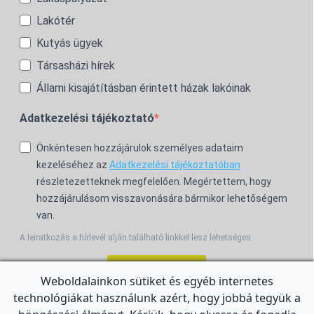
Lakótér
Kutyás ügyek
Társasházi hírek
Állami kisajátításban érintett házak lakóinak
Adatkezelési tájékoztató
Önkéntesen hozzájárulok személyes adataim
kezeléséhez az
Adatkezelési tájékoztatóban
részletezetteknek megfelelően. Megértettem, hogy
hozzájárulásom visszavonására bármikor lehetőségem
van.
A leiratkozás a hírlevél alján található linkkel lesz lehetséges.
Feliratkozom!
Weboldalainkon sütiket és egyéb internetes
technológiákat használunk azért, hogy jobbá tegyük a
For the English Newsletter, click
HERE.