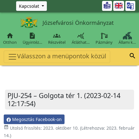
Ugrás a fő tartalomra

Kapcsolat
Józsefvárosi Önkormányzat




Otthon
Ügyintéz…
Részvétel
Átláthat…
Pázmány
Állami k…
Válasszon a menüpontok közül

PJU-254 – Golgota tér 1. (2023-02-14
12:17:54)
Megosztás Facebook-on
event_available
Utolsó frissítés:
2023. október 10.
(Létrehozva:
2023. február
14.
)