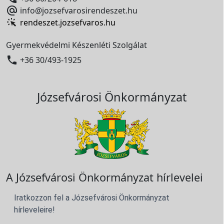

info@jozsefvarosirendeszet.hu
rendeszet.jozsefvaros.hu
Gyermekvédelmi Készenléti Szolgálat

+36 30/493-1925
Józsefvárosi Önkormányzat
A Józsefvárosi Önkormányzat hírlevelei
Iratkozzon fel a Józsefvárosi Önkormányzat
hírleveleire!