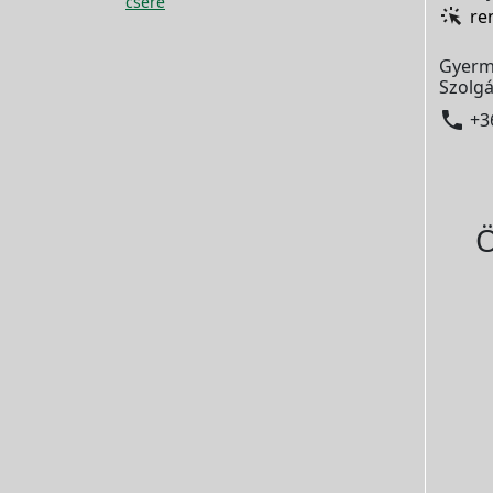
csere
re
Gyerm
Szolgá

+3
Ö