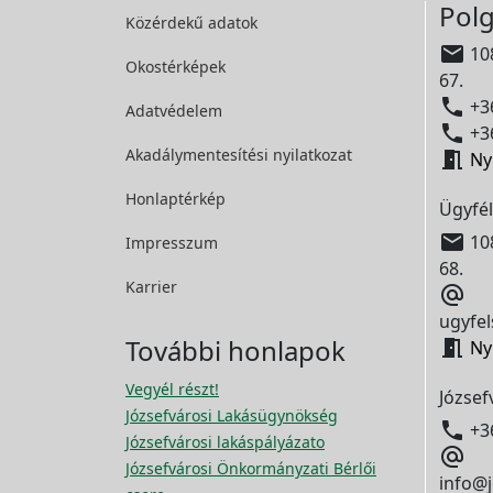
Polg
Közérdekű adatok

108
Okostérképek
67.

+36
Adatvédelem

+36
Akadálymentesítési
nyilatkozat

Ny
Honlaptérkép
Ügyfél

108
Impresszum
68.
Karrier

ugyfel
További honlapok

Ny
Vegyél részt!
József
Józsefvárosi Lakásügynökség

+3
Józsefvárosi lakáspályázato

Józsefvárosi Önkormányzati Bérlői
info@j