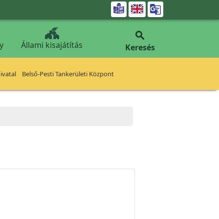


y
Állami kisajátítás
Keresés
vatal
Belső-Pesti Tankerületi Központ