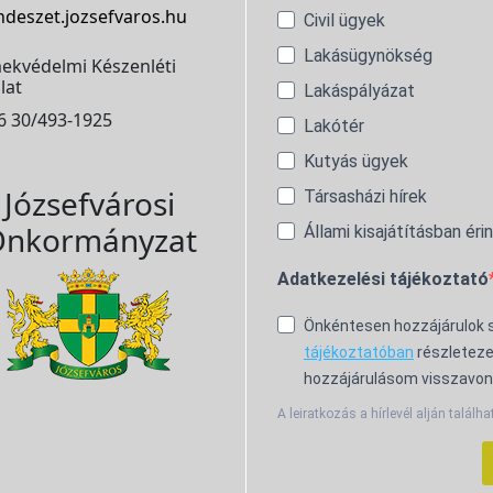
ndeszet.jozsefvaros.hu
Civil ügyek
Lakásügynökség
ekvédelmi Készenléti
lat
Lakáspályázat
6 30/493-1925
Lakótér
Kutyás ügyek
Józsefvárosi
Társasházi hírek
nkormányzat
Állami kisajátításban éri
Adatkezelési tájékoztató
Önkéntesen hozzájárulok
tájékoztatóban
részleteze
hozzájárulásom visszavon
A leiratkozás a hírlevél alján találha