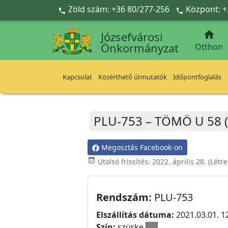
Ugrás a fő tartalomra
Zöld szám: +36 80/277-256
Központ: +



Józsefvárosi
Önkormányzat
Otthon
Kapcsolat
Közérthető útmutatók
Időpontfoglalás
PLU-753 – TÖMÖ U 58 (
Megosztás Facebook-on
event_available
Utolsó frissítés:
2022. április 28.
(Létr
Rendszám:
PLU-753
Elszállítás dátuma:
2021.03.01. 1
Szín:
szürke