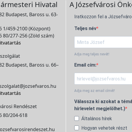
ármesteri Hivatal
A Józsefvárosi Önk
2 Budapest, Baross u. 63-
Iratkozzon fel a Józsefváro
 1/459-2100 (Központ)
Teljes név
 80/277-256 (Zöld szám)
itvatartás
Adja meg teljes nevét!
szolgálat
2 Budapest, Baross u. 66–
Email cím:
szolgalat@jozsefvaros.hu
Adja meg az email címét!
itvatartás
Válassza ki azokat a témá
városi Rendészet
hírlevelet megjelölhet.)
6 80/204-618
Általános hírek
Hogyan vehetek részt
ozsefvarosirendeszet.hu