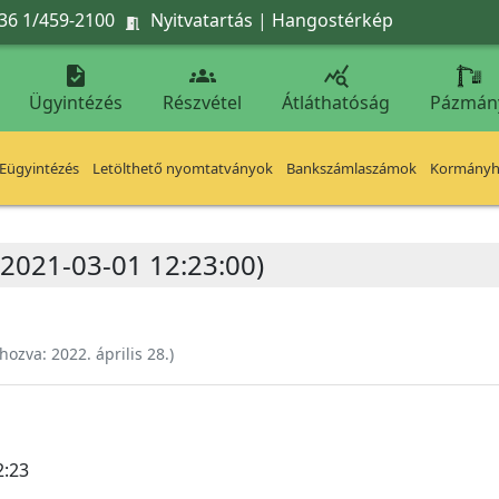
36 1/459-2100
Nyitvatartás
|
Hangostérkép




Ügyintézés
Részvétel
Átláthatóság
Pázmán
Eügyintézés
Letölthető nyomtatványok
Bankszámlaszámok
Kormányhi
2021-03-01 12:23:00)
ehozva:
2022. április 28.
)
2:23