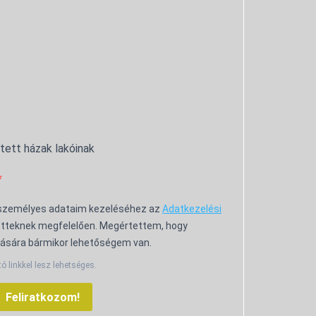
ntett házak lakóinak
 személyes adataim kezeléséhez az
Adatkezelési
tteknek megfelelően. Megértettem, hogy
ására bármikor lehetőségem van.
tó linkkel lesz lehetséges.
Feliratkozom!