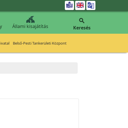


y
Állami kisajátítás
Keresés
vatal
Belső-Pesti Tankerületi Központ