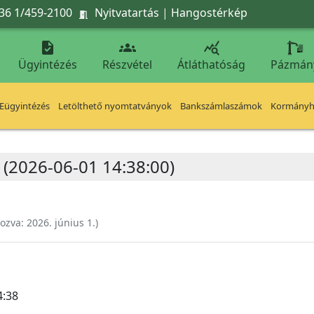
36 1/459-2100
Nyitvatartás
|
Hangostérkép




Ügyintézés
Részvétel
Átláthatóság
Pázmán
Eügyintézés
Letölthető nyomtatványok
Bankszámlaszámok
Kormányhi
 (2026-06-01 14:38:00)
hozva:
2026. június 1.
)
4:38