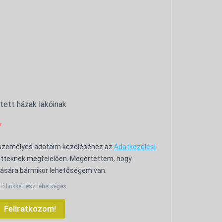
ntett házak lakóinak
 személyes adataim kezeléséhez az
Adatkezelési
tteknek megfelelően. Megértettem, hogy
ására bármikor lehetőségem van.
tó linkkel lesz lehetséges.
Feliratkozom!