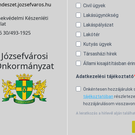
ndeszet.jozsefvaros.hu
Civil ügyek
Lakásügynökség
ekvédelmi Készenléti
lat
Lakáspályázat
6 30/493-1925
Lakótér
Kutyás ügyek
Józsefvárosi
Társasházi hírek
nkormányzat
Állami kisajátításban éri
Adatkezelési tájékoztató
Önkéntesen hozzájárulok
tájékoztatóban
részleteze
hozzájárulásom visszavon
A leiratkozás a hírlevél alján találha