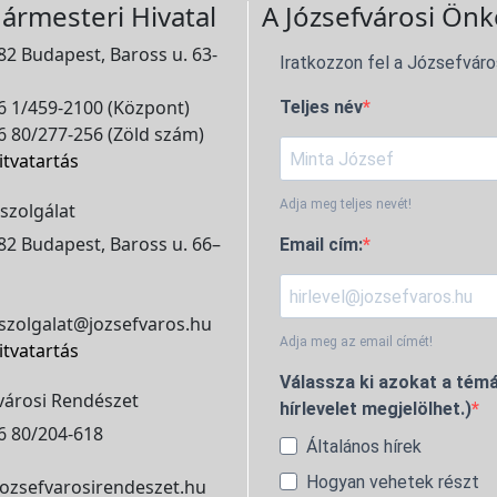
ármesteri Hivatal
A Józsefvárosi Önk
2 Budapest, Baross u. 63-
Iratkozzon fel a Józsefváro
 1/459-2100 (Központ)
Teljes név
 80/277-256 (Zöld szám)
itvatartás
Adja meg teljes nevét!
szolgálat
2 Budapest, Baross u. 66–
Email cím:
szolgalat@jozsefvaros.hu
Adja meg az email címét!
itvatartás
Válassza ki azokat a témá
városi Rendészet
hírlevelet megjelölhet.)
6 80/204-618
Általános hírek
Hogyan vehetek részt
ozsefvarosirendeszet.hu