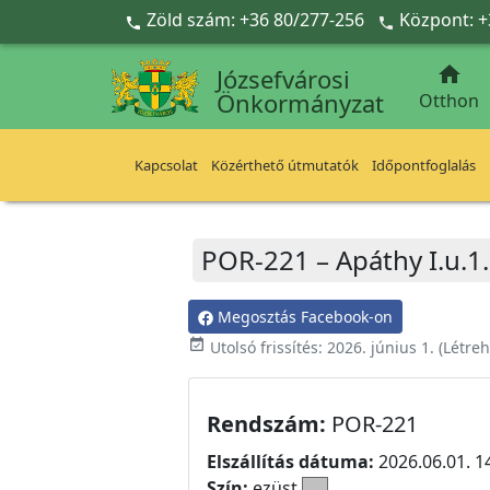
Ugrás a fő tartalomra
Zöld szám: +36 80/277-256
Központ: +



Józsefvárosi
Önkormányzat
Otthon
Kapcsolat
Közérthető útmutatók
Időpontfoglalás
POR-221 – Apáthy I.u.1.
Megosztás Facebook-on
event_available
Utolsó frissítés:
2026. június 1.
(Létre
Rendszám:
POR-221
Elszállítás dátuma:
2026.06.01. 1
Szín:
ezüst