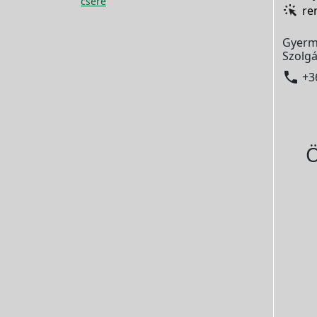
csere
re
Gyerm
Szolgá

+3
Ö