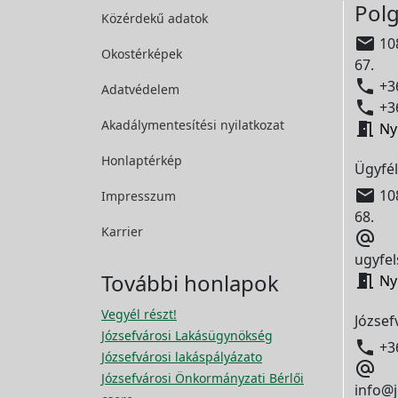
Polg
Közérdekű adatok

108
Okostérképek
67.

+36
Adatvédelem

+36
Akadálymentesítési
nyilatkozat

Ny
Honlaptérkép
Ügyfél

108
Impresszum
68.
Karrier

ugyfel
További honlapok

Ny
Vegyél részt!
József
Józsefvárosi Lakásügynökség

+3
Józsefvárosi lakáspályázato

Józsefvárosi Önkormányzati Bérlői
info@j