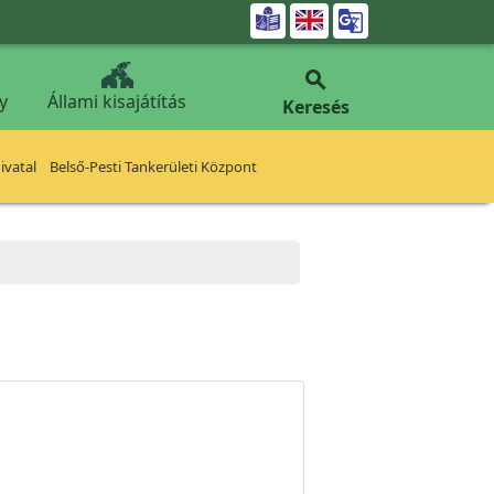


y
Állami kisajátítás
Keresés
vatal
Belső-Pesti Tankerületi Központ