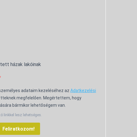
ntett házak lakóinak
 személyes adataim kezeléséhez az
Adatkezelési
tteknek megfelelően. Megértettem, hogy
ására bármikor lehetőségem van.
tó linkkel lesz lehetséges.
Feliratkozom!