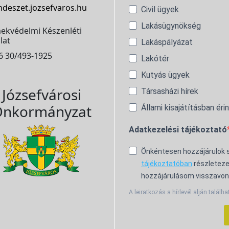
ndeszet.jozsefvaros.hu
Civil ügyek
Lakásügynökség
ekvédelmi Készenléti
lat
Lakáspályázat
6 30/493-1925
Lakótér
Kutyás ügyek
Józsefvárosi
Társasházi hírek
nkormányzat
Állami kisajátításban éri
Adatkezelési tájékoztató
Önkéntesen hozzájárulok
tájékoztatóban
részleteze
hozzájárulásom visszavon
A leiratkozás a hírlevél alján találha