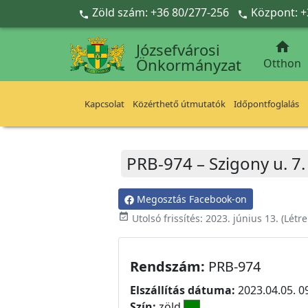
Ugrás a fő tartalomra
Zöld szám: +36 80/277-256
Központ: +



Józsefvárosi
Önkormányzat
Otthon
Kapcsolat
Közérthető útmutatók
Időpontfoglalás
PRB-974 – Szigony u. 7.
Megosztás Facebook-on
event_available
Utolsó frissítés:
2023. június 13.
(Létr
Rendszám:
PRB-974
Elszállítás dátuma:
2023.04.05. 0
Szín:
zöld