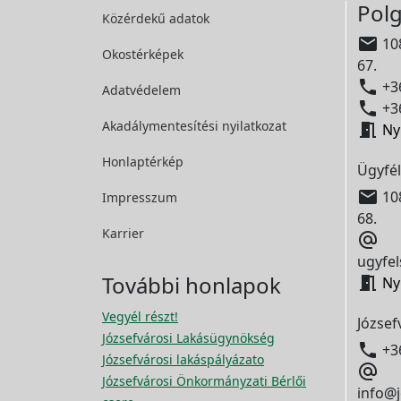
Polg
Közérdekű adatok

108
Okostérképek
67.

+36
Adatvédelem

+36
Akadálymentesítési
nyilatkozat

Ny
Honlaptérkép
Ügyfél

108
Impresszum
68.
Karrier

ugyfel
További honlapok

Ny
Vegyél részt!
József
Józsefvárosi Lakásügynökség

+3
Józsefvárosi lakáspályázato

Józsefvárosi Önkormányzati Bérlői
info@j