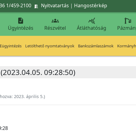
36 1/459-2100
Nyitvatartás
|
Hangostérkép




Ügyintézés
Részvétel
Átláthatóság
Pázmán
Eügyintézés
Letölthető nyomtatványok
Bankszámlaszámok
Kormányhi
 (2023.04.05. 09:28:50)
ehozva:
2023. április 5.
)
9:28