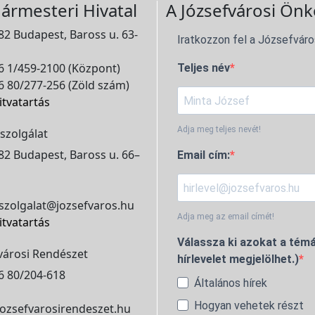
ármesteri Hivatal
A Józsefvárosi Önk
2 Budapest, Baross u. 63-
Iratkozzon fel a Józsefváro
 1/459-2100 (Központ)
Teljes név
 80/277-256 (Zöld szám)
itvatartás
Adja meg teljes nevét!
szolgálat
2 Budapest, Baross u. 66–
Email cím:
szolgalat@jozsefvaros.hu
Adja meg az email címét!
itvatartás
Válassza ki azokat a témá
városi Rendészet
hírlevelet megjelölhet.)
6 80/204-618
Általános hírek
Hogyan vehetek részt
ozsefvarosirendeszet.hu