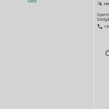
csere
re
Gyerm
Szolgá

+3
Ö