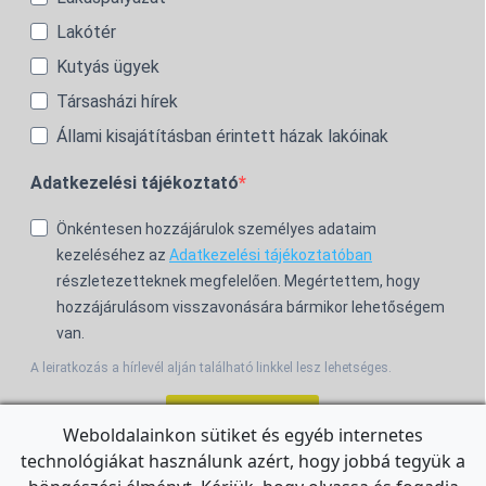
Lakótér
Kutyás ügyek
Társasházi hírek
Állami kisajátításban érintett házak lakóinak
Adatkezelési tájékoztató
Önkéntesen hozzájárulok személyes adataim
kezeléséhez az
Adatkezelési tájékoztatóban
részletezetteknek megfelelően. Megértettem, hogy
hozzájárulásom visszavonására bármikor lehetőségem
van.
A leiratkozás a hírlevél alján található linkkel lesz lehetséges.
Feliratkozom!
Weboldalainkon sütiket és egyéb internetes
technológiákat használunk azért, hogy jobbá tegyük a
For the English Newsletter, click
HERE.