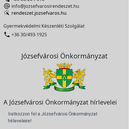

info@jozsefvarosirendeszet.hu
rendeszet.jozsefvaros.hu
Gyermekvédelmi Készenléti Szolgálat

+36 30/493-1925
Józsefvárosi Önkormányzat
A Józsefvárosi Önkormányzat hírlevelei
Iratkozzon fel a Józsefvárosi Önkormányzat
hírleveleire!