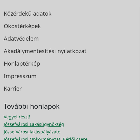
Közérdekű adatok
Okostérképek
Adatvédelem
Akadálymentesítési
nyilatkozat
Honlaptérkép
Impresszum
Karrier
További honlapok
Vegyél részt!
Józsefvárosi Lakásügynökség
Józsefvárosi lakáspályázato
Józsefvárosi Önkormányzati Bérlői csere