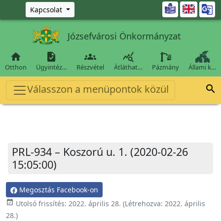
Ugrás a fő tartalomra

Kapcsolat
Józsefvárosi Önkormányzat




Otthon
Ügyintéz…
Részvétel
Átláthat…
Pázmány
Állami k…
Válasszon a menüpontok közül

PRL-934 – Koszorú u. 1. (2020-02-26
15:05:00)
Megosztás Facebook-on
event_available
Utolsó frissítés:
2022. április 28.
(Létrehozva:
2022. április
28.
)