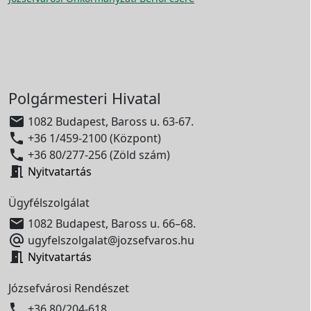
Polgármesteri Hivatal

1082 Budapest, Baross u. 63-67.

+36 1/459-2100 (Központ)

+36 80/277-256 (Zöld szám)

Nyitvatartás
Ügyfélszolgálat

1082 Budapest, Baross u. 66–68.

ugyfelszolgalat@jozsefvaros.hu

Nyitvatartás
Józsefvárosi Rendészet

+36 80/204-618