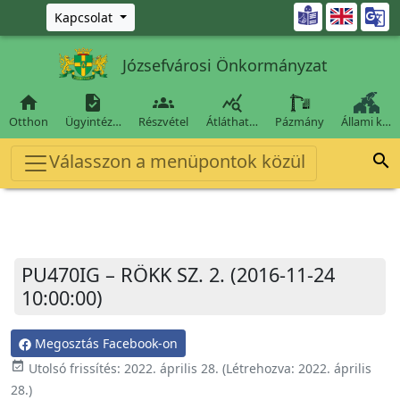
Ugrás a fő tartalomra

Kapcsolat
Józsefvárosi Önkormányzat




Otthon
Ügyintéz…
Részvétel
Átláthat…
Pázmány
Állami k…
Válasszon a menüpontok közül

PU470IG – RÖKK SZ. 2. (2016-11-24
10:00:00)
Megosztás Facebook-on
event_available
Utolsó frissítés:
2022. április 28.
(Létrehozva:
2022. április
28.
)