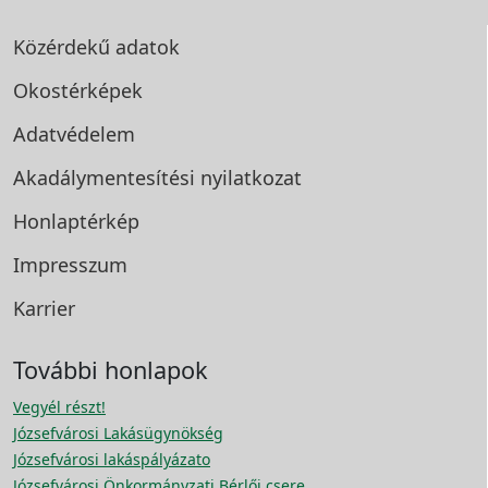
Közérdekű adatok
Okostérképek
Adatvédelem
Akadálymentesítési
nyilatkozat
Honlaptérkép
Impresszum
Karrier
További honlapok
Vegyél részt!
Józsefvárosi Lakásügynökség
Józsefvárosi lakáspályázato
Józsefvárosi Önkormányzati Bérlői csere