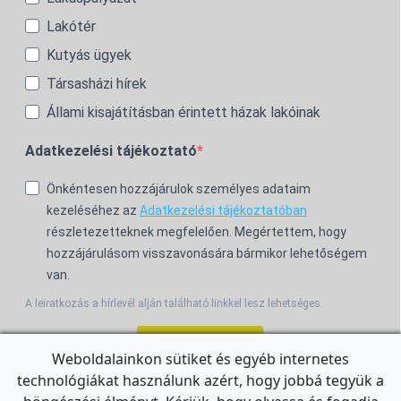
Lakótér
Kutyás ügyek
Társasházi hírek
Állami kisajátításban érintett házak lakóinak
Adatkezelési tájékoztató
Önkéntesen hozzájárulok személyes adataim
kezeléséhez az
Adatkezelési tájékoztatóban
részletezetteknek megfelelően. Megértettem, hogy
hozzájárulásom visszavonására bármikor lehetőségem
van.
A leiratkozás a hírlevél alján található linkkel lesz lehetséges.
Feliratkozom!
Weboldalainkon sütiket és egyéb internetes
technológiákat használunk azért, hogy jobbá tegyük a
For the English Newsletter, click
HERE.