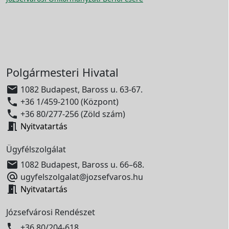
Polgármesteri Hivatal

1082 Budapest, Baross u. 63-67.

+36 1/459-2100 (Központ)

+36 80/277-256 (Zöld szám)

Nyitvatartás
Ügyfélszolgálat

1082 Budapest, Baross u. 66–68.

ugyfelszolgalat@jozsefvaros.hu

Nyitvatartás
Józsefvárosi Rendészet

+36 80/204-618