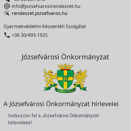

info@jozsefvarosirendeszet.hu
rendeszet.jozsefvaros.hu
Gyermekvédelmi Készenléti Szolgálat

+36 30/493-1925
Józsefvárosi Önkormányzat
A Józsefvárosi Önkormányzat hírlevelei
Iratkozzon fel a Józsefvárosi Önkormányzat
hírleveleire!