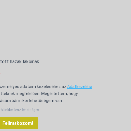
ntett házak lakóinak
 személyes adataim kezeléséhez az
Adatkezelési
tteknek megfelelően. Megértettem, hogy
ására bármikor lehetőségem van.
tó linkkel lesz lehetséges.
Feliratkozom!