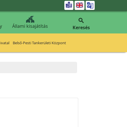


y
Állami kisajátítás
Keresés
vatal
Belső-Pesti Tankerületi Központ