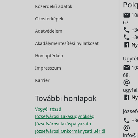
Polg
Közérdekű adatok

108
Okostérképek
67.

+36
Adatvédelem

+36
Akadálymentesítési
nyilatkozat

Ny
Honlaptérkép
Ügyfél

108
Impresszum
68.
Karrier

ugyfel
További honlapok

Ny
Vegyél részt!
József
Józsefvárosi Lakásügynökség

+3
Józsefvárosi lakáspályázato

Józsefvárosi Önkormányzati Bérlői
info@j