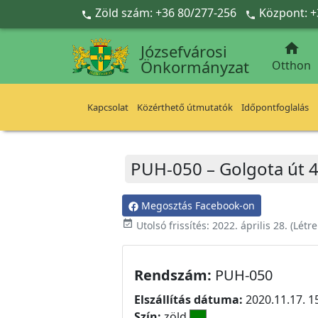
Ugrás a fő tartalomra
Zöld szám: +36 80/277-256
Központ: +



Józsefvárosi
Önkormányzat
Otthon
Kapcsolat
Közérthető útmutatók
Időpontfoglalás
PUH-050 – Golgota út 4
Megosztás Facebook-on
event_available
Utolsó frissítés:
2022. április 28.
(Létr
Rendszám:
PUH-050
Elszállítás dátuma:
2020.11.17. 1
Szín:
zöld