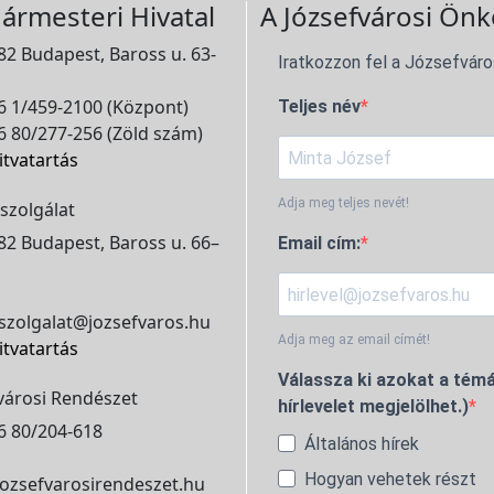
ármesteri Hivatal
A Józsefvárosi Önk
2 Budapest, Baross u. 63-
Iratkozzon fel a Józsefváro
 1/459-2100 (Központ)
Teljes név
 80/277-256 (Zöld szám)
itvatartás
Adja meg teljes nevét!
szolgálat
2 Budapest, Baross u. 66–
Email cím:
szolgalat@jozsefvaros.hu
Adja meg az email címét!
itvatartás
Válassza ki azokat a témá
városi Rendészet
hírlevelet megjelölhet.)
6 80/204-618
Általános hírek
Hogyan vehetek részt
ozsefvarosirendeszet.hu