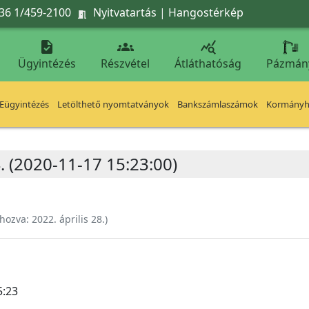
36 1/459-2100
Nyitvatartás
|
Hangostérkép




Ügyintézés
Részvétel
Átláthatóság
Pázmán
Eügyintézés
Letölthető nyomtatványok
Bankszámlaszámok
Kormányhi
. (2020-11-17 15:23:00)
ehozva:
2022. április 28.
)
5:23