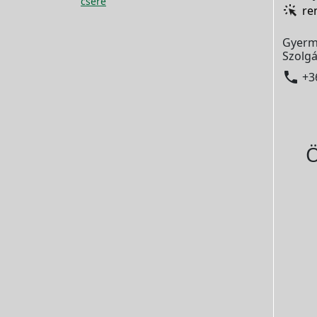
csere
re
Gyerm
Szolgá

+3
Ö