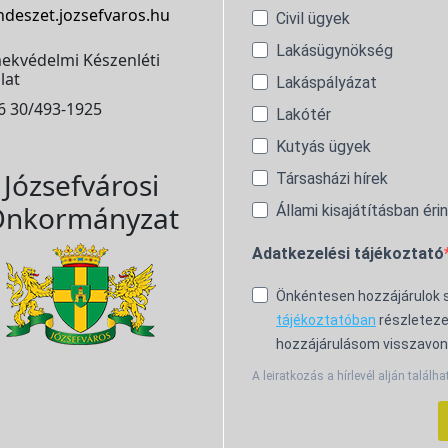
ndeszet.jozsefvaros.hu
Civil ügyek
Lakásügynökség
ekvédelmi Készenléti
lat
Lakáspályázat
6 30/493-1925
Lakótér
Kutyás ügyek
Józsefvárosi
Társasházi hírek
nkormányzat
Állami kisajátításban éri
Adatkezelési tájékoztató
Önkéntesen hozzájárulok
tájékoztatóban
részleteze
hozzájárulásom visszavon
A leiratkozás a hírlevél alján találha