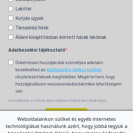
Lakótér
Kutyás ügyek
Társasházi hírek
Állami kisajátításban érintett házak lakóinak
Adatkezelési tájékoztató
Önkéntesen hozzájárulok személyes adataim
kezeléséhez az
Adatkezelési tájékoztatóban
részletezetteknek megfelelően. Megértettem, hogy
hozzájárulásom visszavonására bármikor lehetőségem
van.
A leiratkozás a hírlevél alján található linkkel lesz lehetséges.
Feliratkozom!
Weboldalainkon sütiket és egyéb internetes
technológiákat használunk azért, hogy jobbá tegyük a
For the English Newsletter, click
HERE.