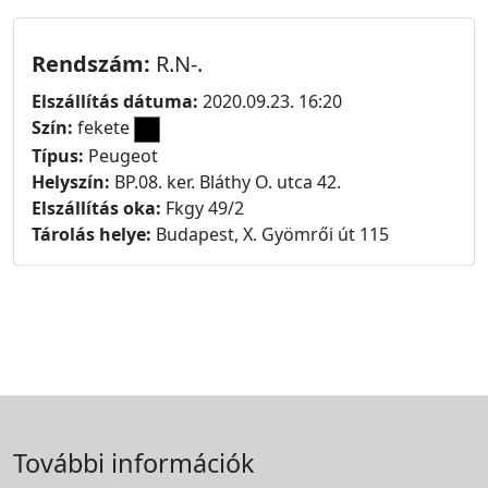
Rendszám:
R.N-.
Elszállítás dátuma:
2020.09.23. 16:20
Szín:
fekete
Típus:
Peugeot
Helyszín:
BP.08. ker. Bláthy O. utca 42.
Elszállítás oka:
Fkgy 49/2
Tárolás helye:
Budapest, X. Gyömrői út 115
További információk