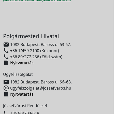
Polgármesteri Hivatal

1082 Budapest, Baross u. 63-67.

+36 1/459-2100 (Központ)

+36 80/277-256 (Zöld szám)

Nyitvatartás
Ügyfélszolgálat

1082 Budapest, Baross u. 66–68.

ugyfelszolgalat@jozsefvaros.hu

Nyitvatartás
Józsefvárosi Rendészet

+36 80/204-618