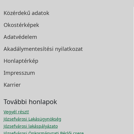
Közérdekű adatok
Okostérképek
Adatvédelem
Akadálymentesítési
nyilatkozat
Honlaptérkép
Impresszum
Karrier
További honlapok
Vegyél részt!
Józsefvárosi Lakásügynökség
Józsefvárosi lakáspályázato
Józsefvárosi Önkormányzati Bérlői csere