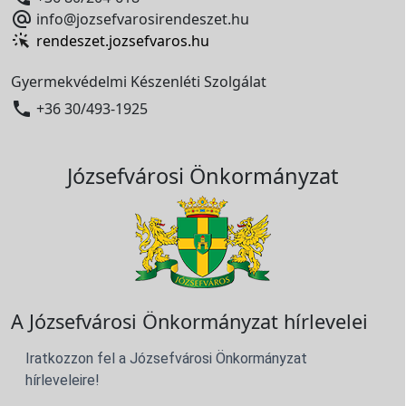

info@jozsefvarosirendeszet.hu
rendeszet.jozsefvaros.hu
Gyermekvédelmi Készenléti Szolgálat

+36 30/493-1925
Józsefvárosi Önkormányzat
A Józsefvárosi Önkormányzat hírlevelei
Iratkozzon fel a Józsefvárosi Önkormányzat
hírleveleire!