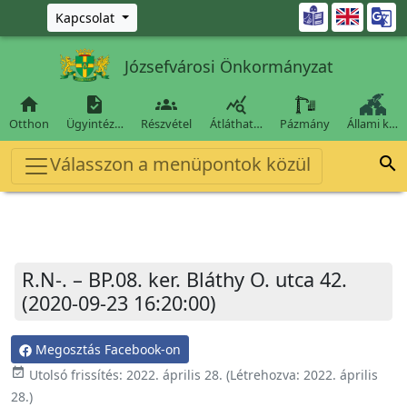
Ugrás a fő tartalomra

Kapcsolat
Józsefvárosi Önkormányzat




Otthon
Ügyintéz…
Részvétel
Átláthat…
Pázmány
Állami k…
Válasszon a menüpontok közül

R.N-. – BP.08. ker. Bláthy O. utca 42.
(2020-09-23 16:20:00)
Megosztás Facebook-on
event_available
Utolsó frissítés:
2022. április 28.
(Létrehozva:
2022. április
28.
)