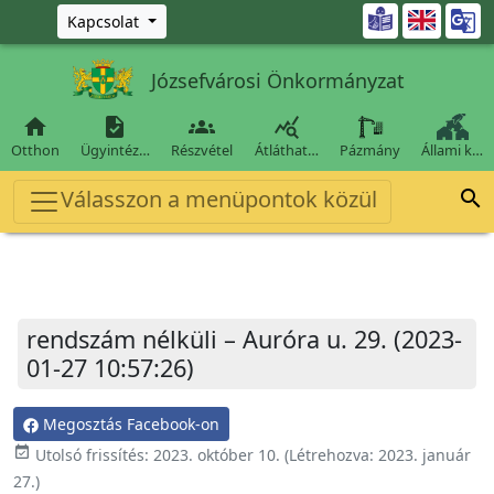
Ugrás a fő tartalomra

Kapcsolat
Józsefvárosi Önkormányzat




Otthon
Ügyintéz…
Részvétel
Átláthat…
Pázmány
Állami k…
Válasszon a menüpontok közül

rendszám nélküli – Auróra u. 29. (2023-
01-27 10:57:26)
Megosztás Facebook-on
event_available
Utolsó frissítés:
2023. október 10.
(Létrehozva:
2023. január
27.
)