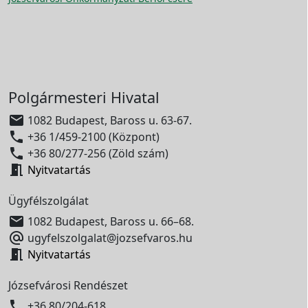
Polgármesteri Hivatal

1082 Budapest, Baross u. 63-67.

+36 1/459-2100 (Központ)

+36 80/277-256 (Zöld szám)

Nyitvatartás
Ügyfélszolgálat

1082 Budapest, Baross u. 66–68.

ugyfelszolgalat@jozsefvaros.hu

Nyitvatartás
Józsefvárosi Rendészet

+36 80/204-618