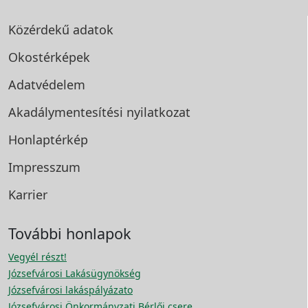
Közérdekű adatok
Okostérképek
Adatvédelem
Akadálymentesítési
nyilatkozat
Honlaptérkép
Impresszum
Karrier
További honlapok
Vegyél részt!
Józsefvárosi Lakásügynökség
Józsefvárosi lakáspályázato
Józsefvárosi Önkormányzati Bérlői csere