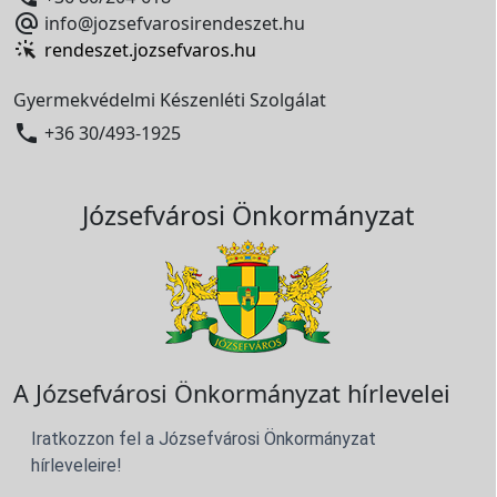

info@jozsefvarosirendeszet.hu
rendeszet.jozsefvaros.hu
Gyermekvédelmi Készenléti Szolgálat

+36 30/493-1925
Józsefvárosi Önkormányzat
A Józsefvárosi Önkormányzat hírlevelei
Iratkozzon fel a Józsefvárosi Önkormányzat
hírleveleire!