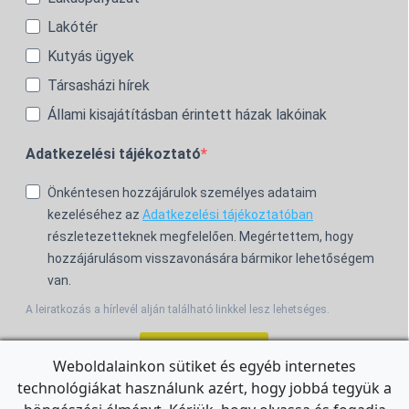
Lakótér
Kutyás ügyek
Társasházi hírek
Állami kisajátításban érintett házak lakóinak
Adatkezelési tájékoztató
Önkéntesen hozzájárulok személyes adataim
kezeléséhez az
Adatkezelési tájékoztatóban
részletezetteknek megfelelően. Megértettem, hogy
hozzájárulásom visszavonására bármikor lehetőségem
van.
A leiratkozás a hírlevél alján található linkkel lesz lehetséges.
Feliratkozom!
Weboldalainkon sütiket és egyéb internetes
technológiákat használunk azért, hogy jobbá tegyük a
For the English Newsletter, click
HERE.