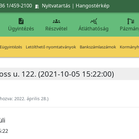
36 1/459-2100
Nyitvatartás
|
Hangostérkép




Ügyintézés
Részvétel
Átláthatóság
Pázmán
Eügyintézés
Letölthető nyomtatványok
Bankszámlaszámok
Kormányhi
ss u. 122. (2021-10-05 15:22:00)
ehozva:
2022. április 28.
)
li
5:22