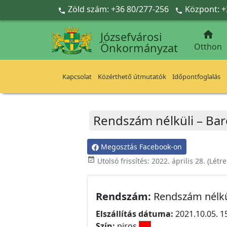
Ugrás a fő tartalomra
Zöld szám: +36 80/277-256
Központ: +



Józsefvárosi
Önkormányzat
Otthon
Kapcsolat
Közérthető útmutatók
Időpontfoglalás
Rendszám nélküli – Baro
Megosztás Facebook-on
event_available
Utolsó frissítés:
2022. április 28.
(Létr
Rendszám:
Rendszám nélkü
Elszállítás dátuma:
2021.10.05. 1
Szín:
piros