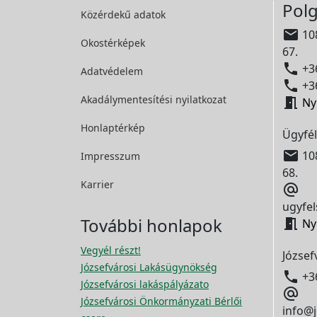
Polg
Közérdekű adatok

108
Okostérképek
67.

+36
Adatvédelem

+36
Akadálymentesítési
nyilatkozat

Ny
Honlaptérkép
Ügyfél

108
Impresszum
68.
Karrier

ugyfel
További honlapok

Ny
Vegyél részt!
József
Józsefvárosi Lakásügynökség

+3
Józsefvárosi lakáspályázato

Józsefvárosi Önkormányzati Bérlői
info@j