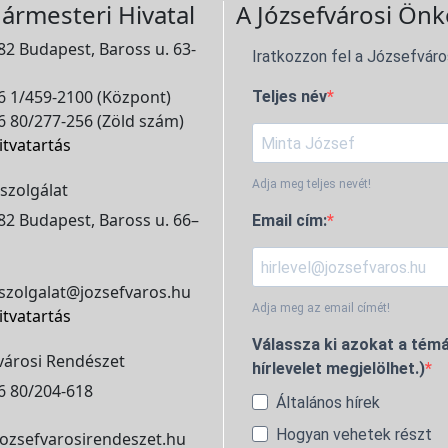
ármesteri Hivatal
A Józsefvárosi Önk
2 Budapest, Baross u. 63-
Iratkozzon fel a Józsefváro
 1/459-2100 (Központ)
Teljes név
 80/277-256 (Zöld szám)
itvatartás
Adja meg teljes nevét!
szolgálat
2 Budapest, Baross u. 66–
Email cím:
szolgalat@jozsefvaros.hu
Adja meg az email címét!
itvatartás
Válassza ki azokat a témá
városi Rendészet
hírlevelet megjelölhet.)
6 80/204-618
Általános hírek
Hogyan vehetek részt
ozsefvarosirendeszet.hu