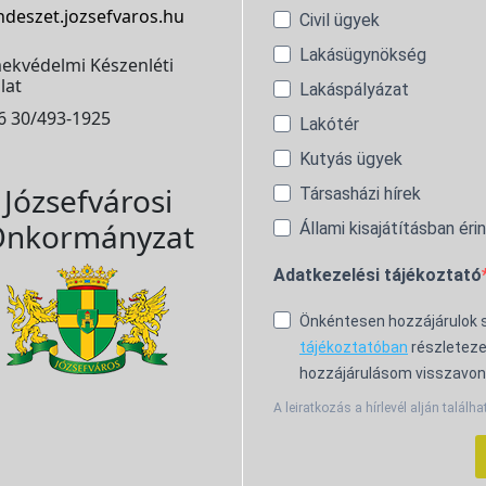
ndeszet.jozsefvaros.hu
Civil ügyek
Lakásügynökség
ekvédelmi Készenléti
lat
Lakáspályázat
6 30/493-1925
Lakótér
Kutyás ügyek
Józsefvárosi
Társasházi hírek
nkormányzat
Állami kisajátításban éri
Adatkezelési tájékoztató
Önkéntesen hozzájárulok
tájékoztatóban
részleteze
hozzájárulásom visszavon
A leiratkozás a hírlevél alján találha