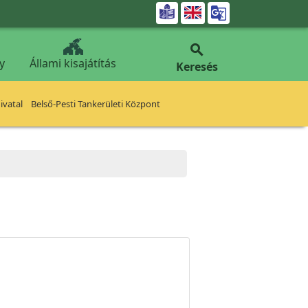


y
Állami kisajátítás
Keresés
vatal
Belső-Pesti Tankerületi Központ