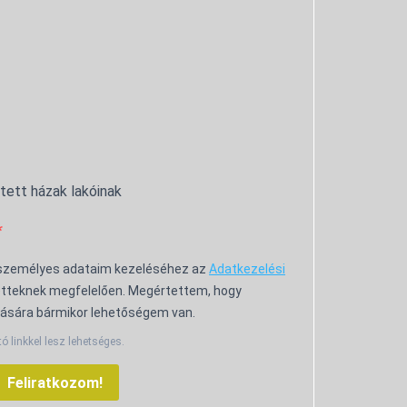
ntett házak lakóinak
 személyes adataim kezeléséhez az
Adatkezelési
tteknek megfelelően. Megértettem, hogy
ására bármikor lehetőségem van.
tó linkkel lesz lehetséges.
Feliratkozom!