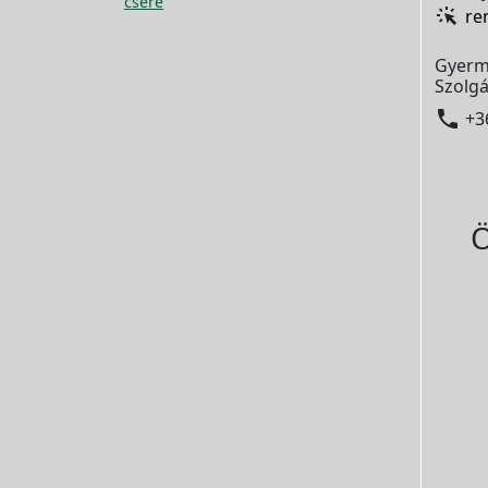
csere
re
Gyerm
Szolgá

+3
Ö