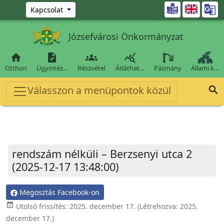
Ugrás a fő tartalomra

Kapcsolat
Józsefvárosi Önkormányzat




Otthon
Ügyintéz…
Részvétel
Átláthat…
Pázmány
Állami k…
Válasszon a menüpontok közül

rendszám nélküli – Berzsenyi utca 2
(2025-12-17 13:48:00)
Megosztás Facebook-on
event_available
Utolsó frissítés:
2025. december 17.
(Létrehozva:
2025.
december 17.
)