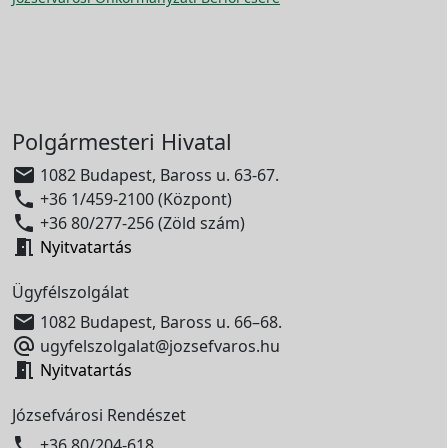
Polgármesteri Hivatal

1082 Budapest, Baross u. 63-67.

+36 1/459-2100 (Központ)

+36 80/277-256 (Zöld szám)

Nyitvatartás
Ügyfélszolgálat

1082 Budapest, Baross u. 66–68.

ugyfelszolgalat@jozsefvaros.hu

Nyitvatartás
Józsefvárosi Rendészet

+36 80/204-618