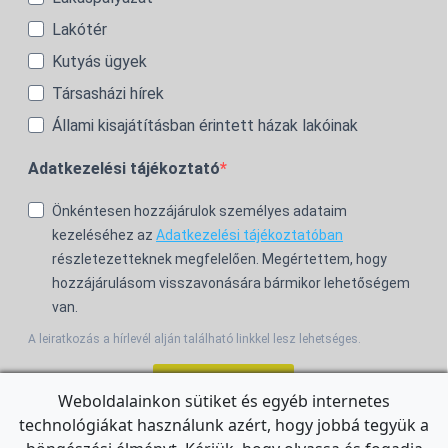
Lakótér
Kutyás ügyek
Társasházi hírek
Állami kisajátításban érintett házak lakóinak
Adatkezelési tájékoztató
Önkéntesen hozzájárulok személyes adataim
kezeléséhez az
Adatkezelési tájékoztatóban
részletezetteknek megfelelően. Megértettem, hogy
hozzájárulásom visszavonására bármikor lehetőségem
van.
A leiratkozás a hírlevél alján található linkkel lesz lehetséges.
Feliratkozom!
Weboldalainkon sütiket és egyéb internetes
technológiákat használunk azért, hogy jobbá tegyük a
For the English Newsletter, click
HERE.