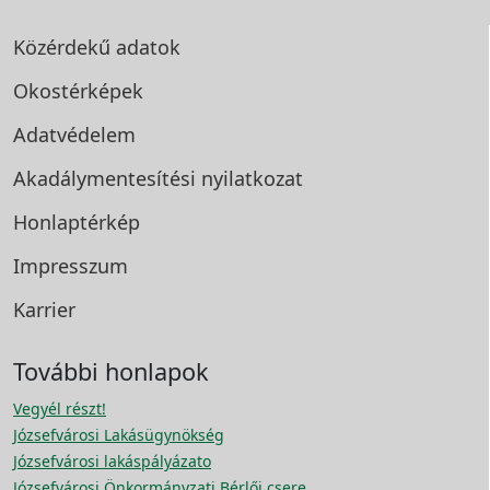
Közérdekű adatok
Okostérképek
Adatvédelem
Akadálymentesítési
nyilatkozat
Honlaptérkép
Impresszum
Karrier
További honlapok
Vegyél részt!
Józsefvárosi Lakásügynökség
Józsefvárosi lakáspályázato
Józsefvárosi Önkormányzati Bérlői csere