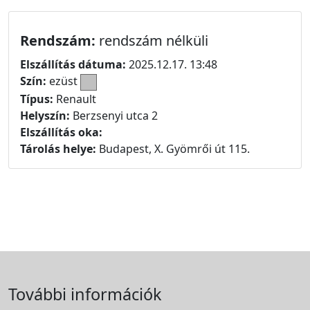
Rendszám:
rendszám nélküli
Elszállítás dátuma:
2025.12.17. 13:48
Szín:
ezüst
Típus:
Renault
Helyszín:
Berzsenyi utca 2
Elszállítás oka:
Tárolás helye:
Budapest, X. Gyömrői út 115.
További információk