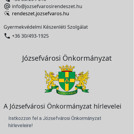

info@jozsefvarosirendeszet.hu
rendeszet.jozsefvaros.hu
Gyermekvédelmi Készenléti Szolgálat

+36 30/493-1925
Józsefvárosi Önkormányzat
A Józsefvárosi Önkormányzat hírlevelei
Iratkozzon fel a Józsefvárosi Önkormányzat
hírleveleire!