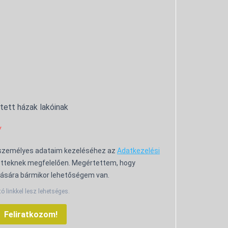
ntett házak lakóinak
 személyes adataim kezeléséhez az
Adatkezelési
tteknek megfelelően. Megértettem, hogy
ására bármikor lehetőségem van.
tó linkkel lesz lehetséges.
Feliratkozom!