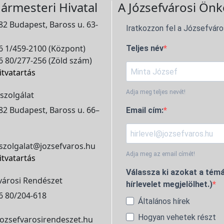
ármesteri Hivatal
A Józsefvárosi Önk
2 Budapest, Baross u. 63-
Iratkozzon fel a Józsefváro
 1/459-2100 (Központ)
Teljes név
 80/277-256 (Zöld szám)
itvatartás
Adja meg teljes nevét!
szolgálat
2 Budapest, Baross u. 66–
Email cím:
szolgalat@jozsefvaros.hu
Adja meg az email címét!
itvatartás
Válassza ki azokat a témá
városi Rendészet
hírlevelet megjelölhet.)
6 80/204-618
Általános hírek
Hogyan vehetek részt
ozsefvarosirendeszet.hu