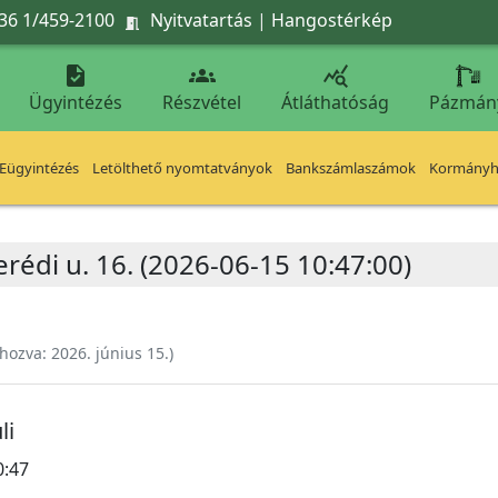
36 1/459-2100
Nyitvatartás
|
Hangostérkép




Ügyintézés
Részvétel
Átláthatóság
Pázmán
Eügyintézés
Letölthető nyomtatványok
Bankszámlaszámok
Kormányhi
rédi u. 16. (2026-06-15 10:47:00)
ehozva:
2026. június 15.
)
li
0:47