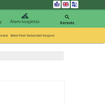


y
Állami kisajátítás
Keresés
vatal
Belső-Pesti Tankerületi Központ