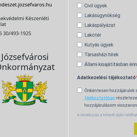
ndeszet.jozsefvaros.hu
Civil ügyek
Lakásügynökség
ekvédelmi Készenléti
lat
Lakáspályázat
6 30/493-1925
Lakótér
Kutyás ügyek
Józsefvárosi
Társasházi hírek
nkormányzat
Állami kisajátításban éri
Adatkezelési tájékoztató
Önkéntesen hozzájárulok
tájékoztatóban
részleteze
hozzájárulásom visszavon
A leiratkozás a hírlevél alján találha