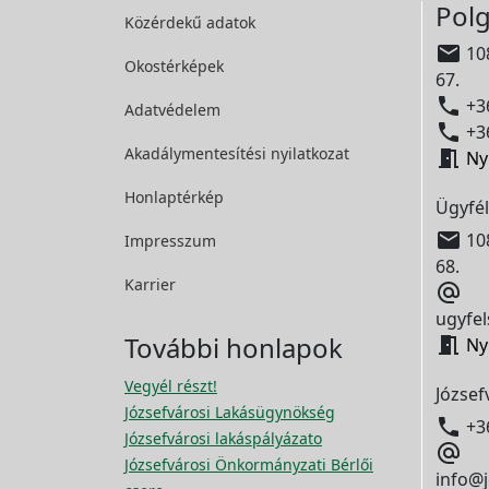
Polg
Közérdekű adatok

108
Okostérképek
67.

+36
Adatvédelem

+36
Akadálymentesítési
nyilatkozat

Ny
Honlaptérkép
Ügyfél

108
Impresszum
68.
Karrier

ugyfel
További honlapok

Ny
Vegyél részt!
József
Józsefvárosi Lakásügynökség

+3
Józsefvárosi lakáspályázato

Józsefvárosi Önkormányzati Bérlői
info@j