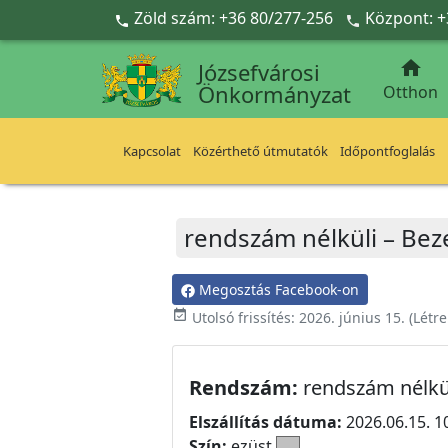
Ugrás a fő tartalomra
Zöld szám: +36 80/277-256
Központ: +



Józsefvárosi
Önkormányzat
Otthon
Kapcsolat
Közérthető útmutatók
Időpontfoglalás
rendszám nélküli – Beze
Megosztás Facebook-on
event_available
Utolsó frissítés:
2026. június 15.
(Létr
Rendszám:
rendszám nélkü
Elszállítás dátuma:
2026.06.15. 1
Szín:
ezüst