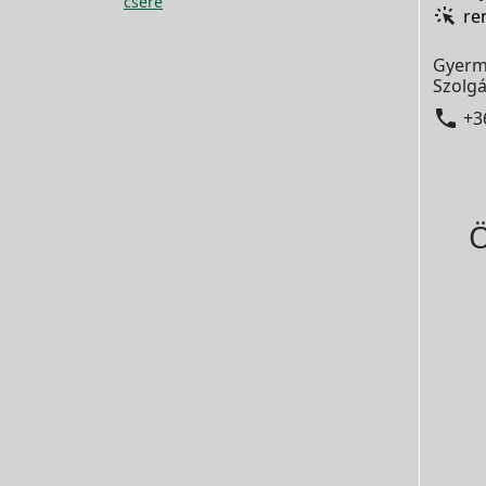
csere
re
Gyerm
Szolgá

+3
Ö