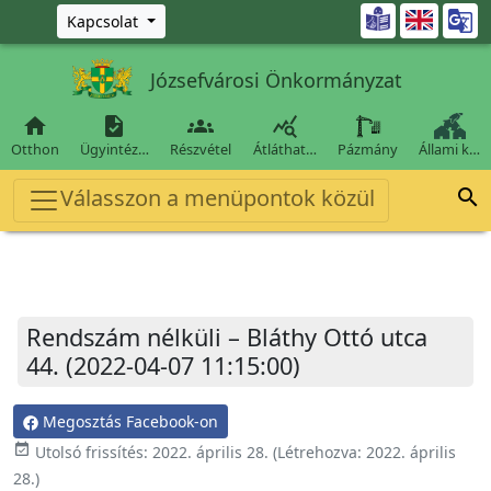
Ugrás a fő tartalomra

Kapcsolat
Józsefvárosi Önkormányzat




Otthon
Ügyintéz…
Részvétel
Átláthat…
Pázmány
Állami k…
Válasszon a menüpontok közül

Rendszám nélküli – Bláthy Ottó utca
44. (2022-04-07 11:15:00)
Megosztás Facebook-on
event_available
Utolsó frissítés:
2022. április 28.
(Létrehozva:
2022. április
28.
)