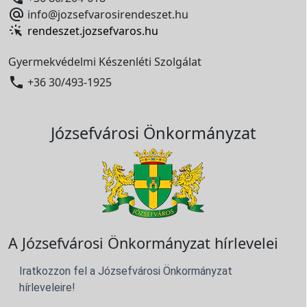

info@jozsefvarosirendeszet.hu
rendeszet.jozsefvaros.hu
Gyermekvédelmi Készenléti Szolgálat

+36 30/493-1925
Józsefvárosi Önkormányzat
A Józsefvárosi Önkormányzat hírlevelei
Iratkozzon fel a Józsefvárosi Önkormányzat
hírleveleire!