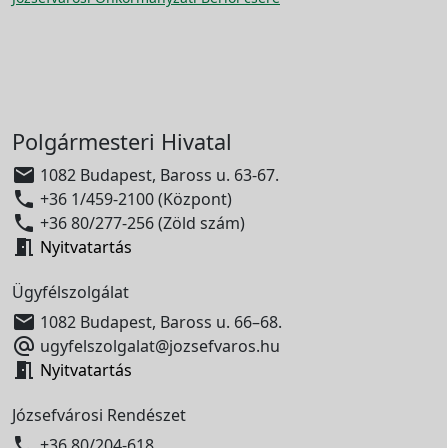
Polgármesteri Hivatal

1082 Budapest, Baross u. 63-67.

+36 1/459-2100 (Központ)

+36 80/277-256 (Zöld szám)

Nyitvatartás
Ügyfélszolgálat

1082 Budapest, Baross u. 66–68.

ugyfelszolgalat@jozsefvaros.hu

Nyitvatartás
Józsefvárosi Rendészet

+36 80/204-618