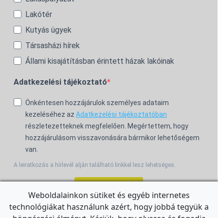
Lakótér
Kutyás ügyek
Társasházi hírek
Állami kisajátításban érintett házak lakóinak
Adatkezelési tájékoztató
Önkéntesen hozzájárulok személyes adataim
kezeléséhez az
Adatkezelési tájékoztatóban
részletezetteknek megfelelően. Megértettem, hogy
hozzájárulásom visszavonására bármikor lehetőségem
van.
A leiratkozás a hírlevél alján található linkkel lesz lehetséges.
Feliratkozom!
Weboldalainkon sütiket és egyéb internetes
technológiákat használunk azért, hogy jobbá tegyük a
For the English Newsletter, click
HERE.