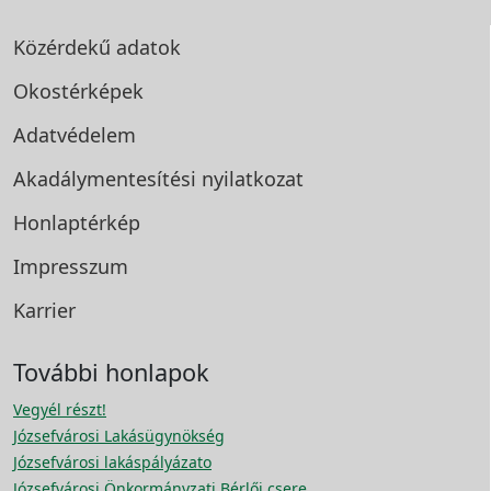
Közérdekű adatok
Okostérképek
Adatvédelem
Akadálymentesítési
nyilatkozat
Honlaptérkép
Impresszum
Karrier
További honlapok
Vegyél részt!
Józsefvárosi Lakásügynökség
Józsefvárosi lakáspályázato
Józsefvárosi Önkormányzati Bérlői csere