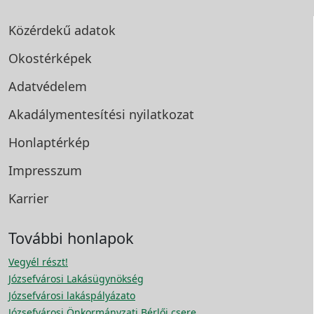
Közérdekű adatok
Okostérképek
Adatvédelem
Akadálymentesítési
nyilatkozat
Honlaptérkép
Impresszum
Karrier
További honlapok
Vegyél részt!
Józsefvárosi Lakásügynökség
Józsefvárosi lakáspályázato
Józsefvárosi Önkormányzati Bérlői csere