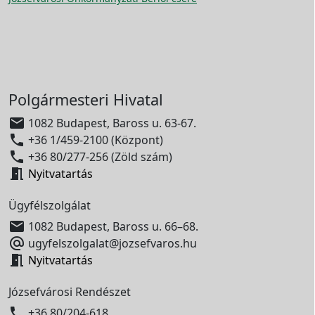
Polgármesteri Hivatal

1082 Budapest, Baross u. 63-67.

+36 1/459-2100 (Központ)

+36 80/277-256 (Zöld szám)

Nyitvatartás
Ügyfélszolgálat

1082 Budapest, Baross u. 66–68.

ugyfelszolgalat@jozsefvaros.hu

Nyitvatartás
Józsefvárosi Rendészet

+36 80/204-618