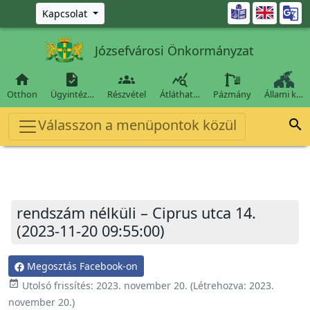
Ugrás a fő tartalomra

Kapcsolat
Józsefvárosi Önkormányzat




Otthon
Ügyintéz…
Részvétel
Átláthat…
Pázmány
Állami k…
Válasszon a menüpontok közül

rendszám nélküli – Ciprus utca 14.
(2023-11-20 09:55:00)
Megosztás Facebook-on
event_available
Utolsó frissítés:
2023. november 20.
(Létrehozva:
2023.
november 20.
)