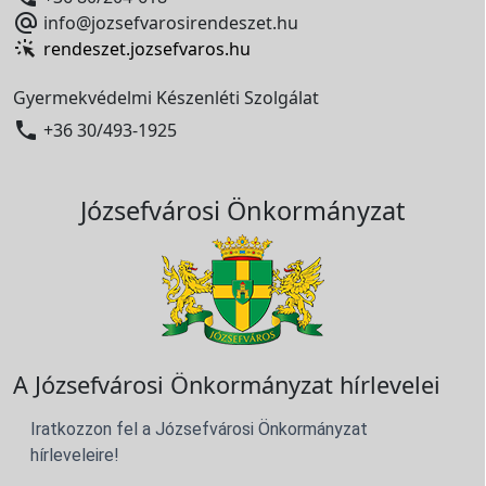

info@jozsefvarosirendeszet.hu
rendeszet.jozsefvaros.hu
Gyermekvédelmi Készenléti Szolgálat

+36 30/493-1925
Józsefvárosi Önkormányzat
A Józsefvárosi Önkormányzat hírlevelei
Iratkozzon fel a Józsefvárosi Önkormányzat
hírleveleire!