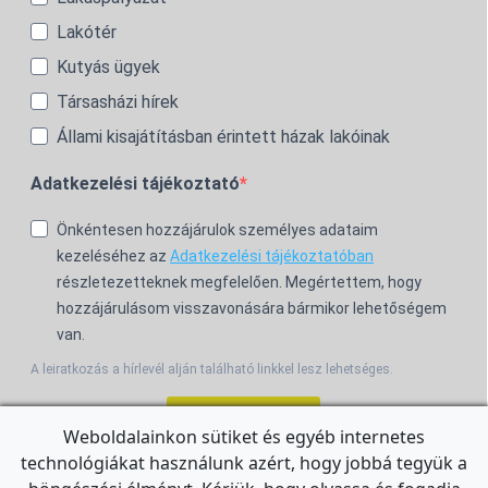
Lakótér
Kutyás ügyek
Társasházi hírek
Állami kisajátításban érintett házak lakóinak
Adatkezelési tájékoztató
Önkéntesen hozzájárulok személyes adataim
kezeléséhez az
Adatkezelési tájékoztatóban
részletezetteknek megfelelően. Megértettem, hogy
hozzájárulásom visszavonására bármikor lehetőségem
van.
A leiratkozás a hírlevél alján található linkkel lesz lehetséges.
Feliratkozom!
Weboldalainkon sütiket és egyéb internetes
technológiákat használunk azért, hogy jobbá tegyük a
For the English Newsletter, click
HERE.