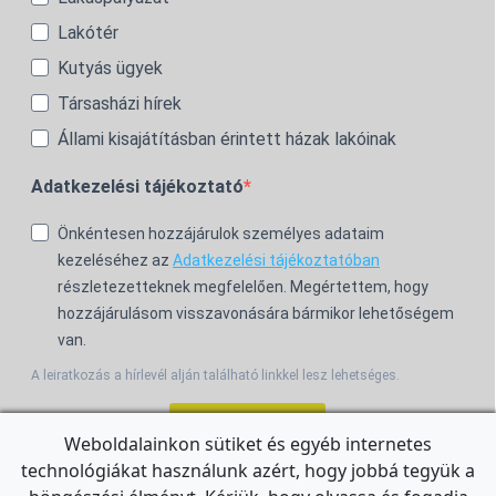
Lakótér
Kutyás ügyek
Társasházi hírek
Állami kisajátításban érintett házak lakóinak
Adatkezelési tájékoztató
Önkéntesen hozzájárulok személyes adataim
kezeléséhez az
Adatkezelési tájékoztatóban
részletezetteknek megfelelően. Megértettem, hogy
hozzájárulásom visszavonására bármikor lehetőségem
van.
A leiratkozás a hírlevél alján található linkkel lesz lehetséges.
Feliratkozom!
Weboldalainkon sütiket és egyéb internetes
technológiákat használunk azért, hogy jobbá tegyük a
For the English Newsletter, click
HERE.