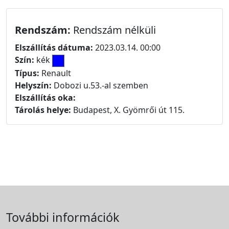
Rendszám:
Rendszám nélküli
Elszállítás dátuma:
2023.03.14. 00:00
Szín:
kék
Típus:
Renault
Helyszín:
Dobozi u.53.-al szemben
Elszállítás oka:
Tárolás helye:
Budapest, X. Gyömrői út 115.
További információk