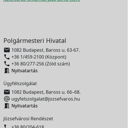
Polgármesteri Hivatal

1082 Budapest, Baross u. 63-67.

+36 1/459-2100 (Központ)

+36 80/277-256 (Zöld szám)

Nyitvatartás
Ügyfélszolgálat

1082 Budapest, Baross u. 66–68.

ugyfelszolgalat@jozsefvaros.hu

Nyitvatartás
Józsefvárosi Rendészet

+36 80/204-618