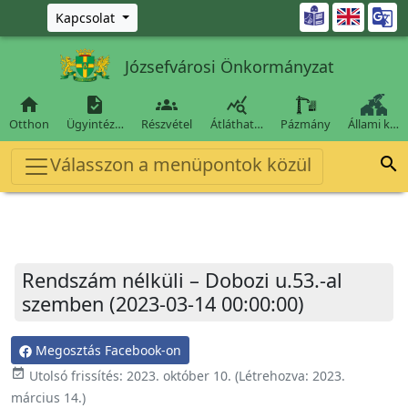
Ugrás a fő tartalomra

Kapcsolat
Józsefvárosi Önkormányzat




Otthon
Ügyintéz…
Részvétel
Átláthat…
Pázmány
Állami k…
Válasszon a menüpontok közül

Rendszám nélküli – Dobozi u.53.-al
szemben (2023-03-14 00:00:00)
Megosztás Facebook-on
event_available
Utolsó frissítés:
2023. október 10.
(Létrehozva:
2023.
március 14.
)