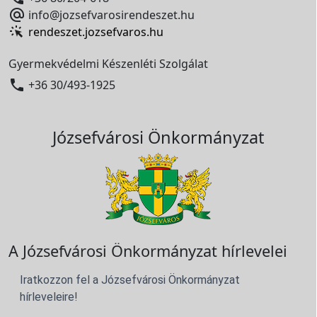

info@jozsefvarosirendeszet.hu
rendeszet.jozsefvaros.hu
Gyermekvédelmi Készenléti Szolgálat

+36 30/493-1925
Józsefvárosi Önkormányzat
A Józsefvárosi Önkormányzat hírlevelei
Iratkozzon fel a Józsefvárosi Önkormányzat
hírleveleire!