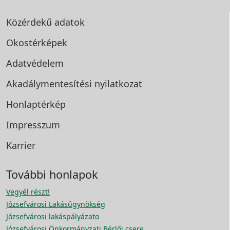
Közérdekű adatok
Okostérképek
Adatvédelem
Akadálymentesítési
nyilatkozat
Honlaptérkép
Impresszum
Karrier
További honlapok
Vegyél részt!
Józsefvárosi Lakásügynökség
Józsefvárosi lakáspályázato
Józsefvárosi Önkormányzati Bérlői csere