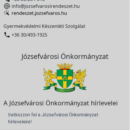

info@jozsefvarosirendeszet.hu
rendeszet.jozsefvaros.hu
Gyermekvédelmi Készenléti Szolgálat

+36 30/493-1925
Józsefvárosi Önkormányzat
A Józsefvárosi Önkormányzat hírlevelei
Iratkozzon fel a Józsefvárosi Önkormányzat
hírleveleire!