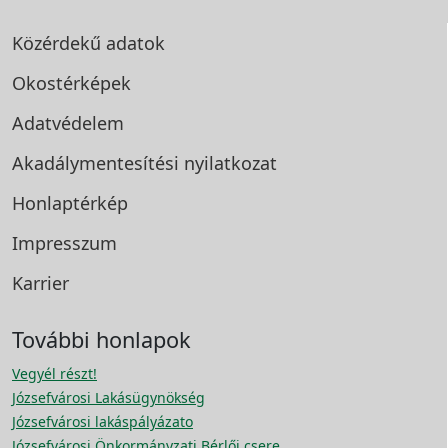
Közérdekű adatok
Okostérképek
Adatvédelem
Akadálymentesítési
nyilatkozat
Honlaptérkép
Impresszum
Karrier
További honlapok
Vegyél részt!
Józsefvárosi Lakásügynökség
Józsefvárosi lakáspályázato
Józsefvárosi Önkormányzati Bérlői csere