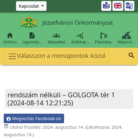
Ugrás a fő tartalomra

Kapcsolat
Józsefvárosi Önkormányzat




Otthon
Ügyintéz…
Részvétel
Átláthat…
Pázmány
Állami k…
Válasszon a menüpontok közül

rendszám nélküli – GOLGOTA tér 1
(2024-08-14 12:21:25)
Megosztás Facebook-on
event_available
Utolsó frissítés:
2024. augusztus 14.
(Létrehozva:
2024.
augusztus 14.
)