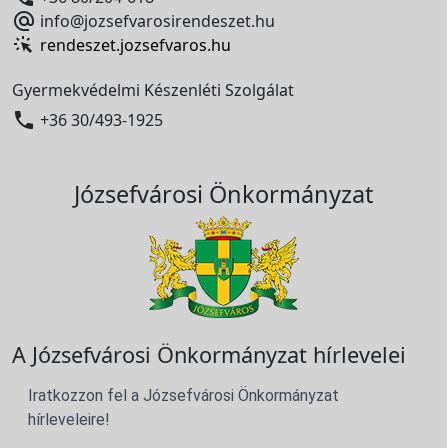

info@jozsefvarosirendeszet.hu
rendeszet.jozsefvaros.hu
Gyermekvédelmi Készenléti Szolgálat

+36 30/493-1925
Józsefvárosi Önkormányzat
A Józsefvárosi Önkormányzat hírlevelei
Iratkozzon fel a Józsefvárosi Önkormányzat
hírleveleire!