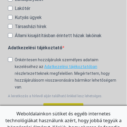
Lakótér
Kutyás ügyek
Társasházi hírek
Állami kisajátításban érintett házak lakóinak
Adatkezelési tájékoztató
Önkéntesen hozzájárulok személyes adataim
kezeléséhez az
Adatkezelési tájékoztatóban
részletezetteknek megfelelően. Megértettem, hogy
hozzájárulásom visszavonására bármikor lehetőségem
van.
A leiratkozás a hírlevél alján található linkkel lesz lehetséges.
Feliratkozom!
Weboldalainkon sütiket és egyéb internetes
technológiákat használunk azért, hogy jobbá tegyük a
For the English Newsletter, click
HERE.