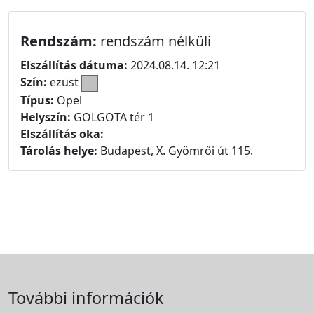
Rendszám:
rendszám nélküli
Elszállítás dátuma:
2024.08.14. 12:21
Szín:
ezüst
Típus:
Opel
Helyszín:
GOLGOTA tér 1
Elszállítás oka:
Tárolás helye:
Budapest, X. Gyömrői út 115.
További információk