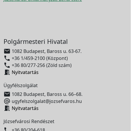
Polgármesteri Hivatal

1082 Budapest, Baross u. 63-67.

+36 1/459-2100 (Központ)

+36 80/277-256 (Zöld szám)

Nyitvatartás
Ügyfélszolgálat

1082 Budapest, Baross u. 66–68.

ugyfelszolgalat@jozsefvaros.hu

Nyitvatartás
Józsefvárosi Rendészet

+36 80/204-618