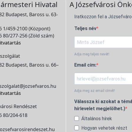
ármesteri Hivatal
A Józsefvárosi Önk
2 Budapest, Baross u. 63-
Iratkozzon fel a Józsefváro
 1/459-2100 (Központ)
Teljes név
 80/277-256 (Zöld szám)
itvatartás
Adja meg teljes nevét!
szolgálat
2 Budapest, Baross u. 66–
Email cím:
szolgalat@jozsefvaros.hu
Adja meg az email címét!
itvatartás
Válassza ki azokat a témá
városi Rendészet
hírlevelet megjelölhet.)
6 80/204-618
Általános hírek
Hogyan vehetek részt
ozsefvarosirendeszet.hu