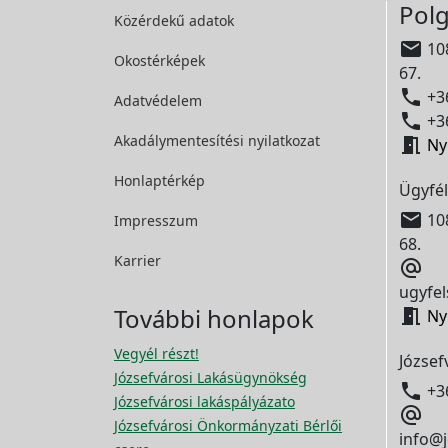
Polg
Közérdekű adatok

108
Okostérképek
67.

+36
Adatvédelem

+36
Akadálymentesítési
nyilatkozat

Ny
Honlaptérkép
Ügyfél

108
Impresszum
68.
Karrier

ugyfel
További honlapok

Ny
Vegyél részt!
József
Józsefvárosi Lakásügynökség

+3
Józsefvárosi lakáspályázato

Józsefvárosi Önkormányzati Bérlői
info@j