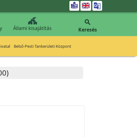


y
Állami kisajátítás
Keresés
vatal
Belső-Pesti Tankerületi Központ
00)