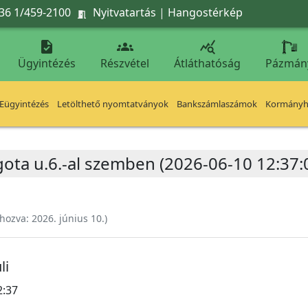
36 1/459-2100
Nyitvatartás
|
Hangostérkép




Ügyintézés
Részvétel
Átláthatóság
Pázmán
Eügyintézés
Letölthető nyomtatványok
Bankszámlaszámok
Kormányhi
gota u.6.-al szemben (2026-06-10 12:37:
ehozva:
2026. június 10.
)
li
2:37