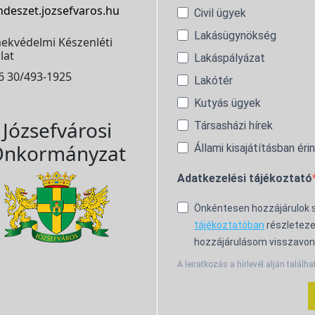
ndeszet.jozsefvaros.hu
Civil ügyek
Lakásügynökség
ekvédelmi Készenléti
lat
Lakáspályázat
6 30/493-1925
Lakótér
Kutyás ügyek
Józsefvárosi
Társasházi hírek
nkormányzat
Állami kisajátításban éri
Adatkezelési tájékoztató
Önkéntesen hozzájárulok
tájékoztatóban
részleteze
hozzájárulásom visszavon
A leiratkozás a hírlevél alján találha