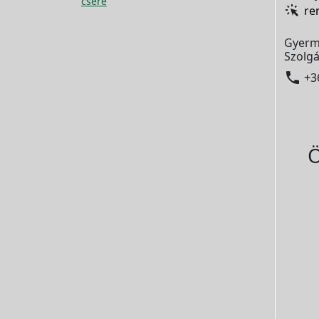
csere
re
Gyerm
Szolgá

+3
Ö