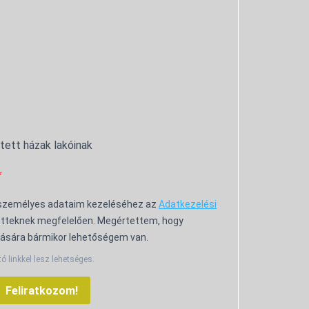
ntett házak lakóinak
 személyes adataim kezeléséhez az
Adatkezelési
tteknek megfelelően. Megértettem, hogy
ására bármikor lehetőségem van.
tó linkkel lesz lehetséges.
Feliratkozom!