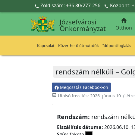
Ugrás a fő tartalomra
Zöld szám: +36 80/277-256
Központ: +



Józsefvárosi
Önkormányzat
Otthon
Kapcsolat
Közérthető útmutatók
Időpontfoglalás
rendszám nélküli – Gol
Megosztás Facebook-on
event_available
Utolsó frissítés:
2026. június 10.
(Létr
Rendszám:
rendszám nélkü
Elszállítás dátuma:
2026.06.10. 1
Szín:
fekete